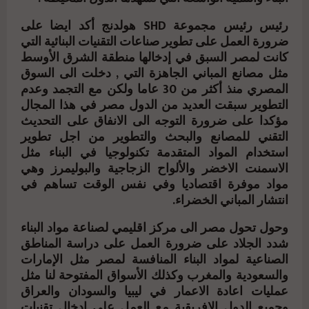
رئيس رئيس مجموعة SHD هولدنج أكد ايضا على
ضرورة العمل على تطوير صناعات التقنيات البنائية التي
كانت لمصر السبق في إدخالها منطقة الشرق الأوسط
مثل مصانع المباني الجاهزة التي , دخلت الى السوق
المصري منذ أكثر من 30 عاما ولكن مع التجمد وعدم
التطوير سبقت العديد من الدول مصر في هذا المجال
مؤكدا على ضرورة التوجه الى الانفاق على التحديث
التقني للمصانع والبحث والتطوير من اجل تطوير
استخدام المواد المتقدمة تكنولوجيا في البناء مثل
الاسمنت الاخضر والألواح الزجاجية والبوليمرز وهي
مواد موفرة اقتصاديا وفي نفس الوقت تساهم في
انتشار المباني الخضراء.
وحول تحول مصر الى مركز اقليمي لصناعة مواد البناء
شدد الجلاد على ضرورة العمل على دراسة المناطق
الصناعية لمواد البناء المنافسة لمصر مثل الإمارات
والسعودية والمغرب وكذلك الأسواق المفتوحة لنا مثل
عمليات اعادة الاعمار في ليبيا والسودان والعراق
وجميع الدول الافريقية مع العمل على إدخال تقنيات