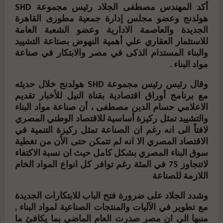
أكد المهندس مصطفى الجلاد رئيس مجموعة SHD
هولدنج وعضو مجلس إدارة جمعية مطورى القاهرة
الجديدة والعاصمة الادارية وعضو الشعبة العامة
للاستثمار العقاري علي أهمية النهوض بصتاعة التشييد
والبناء المستدام الذكى في مصر والابتكار في صناعة
مواد البناء .
وقال رئيس رئيس مجموعة SHD هولدنج خلال حديثه
مع برنامج أوراق اقتصادية بقناة النيل للأخبار تقديم
الاعلامي حسام الدين مصطفى ، أن صناعة مواد البناء
والتشييد تمثل ركيزة أساسية للاقتصاد الوطني المصري
لافتاً الى انه رغم ان الصناعة تمثل ركيزة التنمية في
الاقتصاد المصري الا انه لم تتمكن حتى الأن من تغطية
سوق البناء المصري بشكل كامل حيث ان نسبة الاكتفاء
لاتتجاوز 75 في المئة رغم توافر كل انواع المواد الخام
اللازمة للصناعة
وشدد الجلاد على ضرورة فتح الباب للابتكارات الجديدة
مع تطوير في الآليات والمنتجات الصناعية لمواد البناء ,
منبها الى ان مصر صدرت العام الماضي بما يكافئ ما