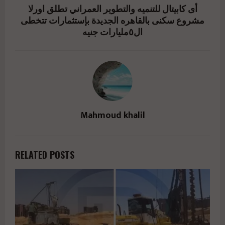
أى كابيتال للتنميه والتطوير العمراني تطلق اورلا
مشروع سكنى بالقاهره الجديدة بإستثمارات تتخطى
ال٥مليارات جنيه
Mahmoud khalil
RELATED POSTS