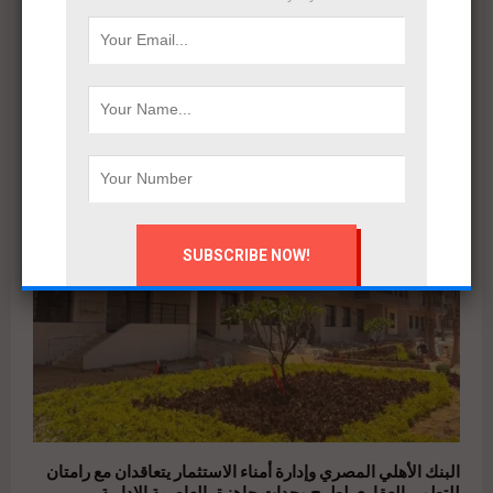
بعد إعادة هيكلة شاملة.. ERG Developments تدشن مرحلة
جديدة من النمو بدعم مالي بقيمة 700 مليون جنيه
البنك الأهلي المصري وإدارة أمناء الاستثمار يتعاقدان مع رامتان