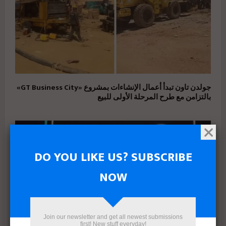
جولدن تاون تبدأ أعمال الإنشاءات بمشروع «GT Business City»
بالتزامن مع طرح المرحلة الأولى للبيع
DO YOU LIKE US? SUBSCRIBE
NOW
Join our newsletter and get all newest submissions
first! New stuff everyday!