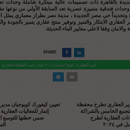
دة بالقاهرة ذات تصميمات عالية مبتكرة شاملة وحدات تجار
 وحدات فندقية متميزة عصرية تعد السابقة الأولي من نوعها ت
وتحديداً حي مصر الجديدة ، مدينة نصر بطراز معماري يمثل ان
 العقاري الابتكار والتميز وتوفير منتج عقارى يتميز بالجودة وا
 والامان وفقا لاعلى معايير البناء الحديثة.
SHARE
أبني العقارية :تضخ استثمارات ٨ مليار جنيه بالقطاع العقاري خلال ٢٠٢٤
ink="https://realty-eg.net/%d8%a3%d8%a8%d9%86%d9%8a-
%d9%84%d8%b9%d9%82%d8%a7%d8%b1%d9%8a%d8%a9-
%d8%b6%d8%ae-
ر العقاري تطرح محفظة
تعيين كيفورك كويوجيان مديرا
%d8%b3%d8%aa%d8%ab%d9%85%d8%a7%d8%b1%d8%a7%d8%aa-%d
لتجمع الخامس بالشراكة
إثمار للفعاليات العقارية 
نات العقارية لطرح
d9%84%d9%8a%d8%a7%d8%b1-%d8%ac%d9%86/" href="#">
ضمن خطتها للتوسع ال
في ٢٠٢٤
الم