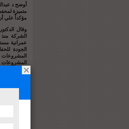
أوضح د عبدالل
متميزة لمحفظ
مؤكداً علي أن عام ٢٠٢٤هو عام الاستثمار والتشي
وقال الدكتور
الشركة منذ 
عمرانية مستد
الجودة للحف
المشروعات ف
المشروعات الإ
نهضة عمرانية 
تواكب متطلبا
العصر.
العقارى فى أ
تحديات ستظل
تسليم