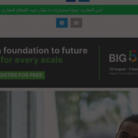
أبني العقارية :تضخ استثمارات ٨ مليار جنيه بالقطاع العقاري خلال ٢٠٢٤
ink="https://realty-eg.net/%d8%a3%d8%a8%d9%86%d9%8a-
%d9%84%d8%b9%d9%82%d8%a7%d8%b1%d9%8a%d8%a9-
%d8%b6%d8%ae-
%d8%b3%d8%aa%d8%ab%d9%85%d8%a7%d8%b1%d8%a7%d8%aa-%d
d9%84%d9%8a%d8%a7%d8%b1-%d8%ac%d9%86/" href="#">