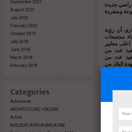
September 2021
 أراضي جديدة
وعة ومتفردة
August 2020
July 2020
February 2020
ارى أن رؤية
October 2019
اء مجتمعات
July 2018
اعلى معايير
فيذ عدد من
June 2018
فيذ عدد من
March 2018
دة البلاد من
February 2018
ئية و الفنية
عتبارها لغة
Categories
أشار رئيس مجلس الإدارة إلى ان شركة ” ابنى ” تعمل بالسوق المصرى منذ عام ٢٠١٢
ررت خوض مجال الاستثمار
Advertorial
الرغم من اى
ARCHITECTURE + DESIGN
Article
BUILDERS AFRICA MAGAZINE
ديدة