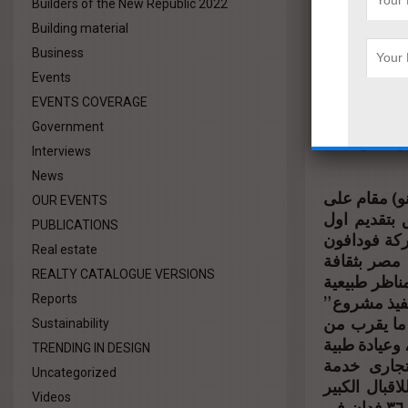
Builders of the New Republic 2022
Building material
Business
طوت علية من
Events
شركة لم تألوا
EVENTS COVERAGE
ت الخضراء ،
Government
احة والأمان
Interviews
News
و) مقام على
OUR EVENTS
ق بتقديم اول
PUBLICATIONS
ركة فودافون
Real estate
 مصر بثقافة
REALTY CATALOGUE VERSIONS
ناظر طبيعية
نفيذ مشروع ”
Reports
ما يقرب من
Sustainability
، وعيادة طبية
TRENDING IN DESIGN
تجارى خدمة
Uncategorized
اقبال الكبير
Videos