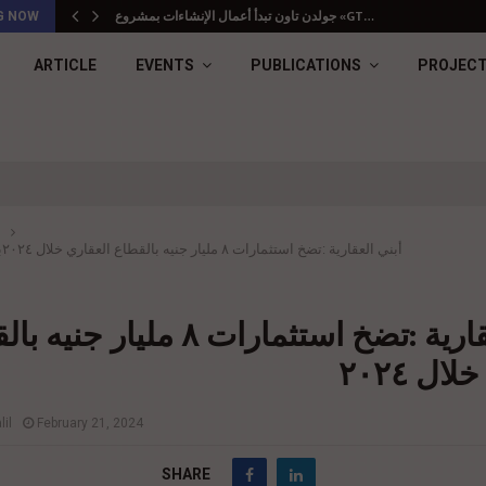
جولدن تاون تبدأ أعمال الإنشاءات بمشروع «GT…
G NOW
ARTICLE
EVENTS
PUBLICATIONS
PROJEC
أبني العقارية :تضخ استثمارات ٨ مليار جنيه بالقطاع العقاري خلال ٢٠٢٤
ب
أبني العقارية :تضخ استثمارات ٨ مليار 
ال ٢٠٢٤
il
February 21, 2024
SHARE