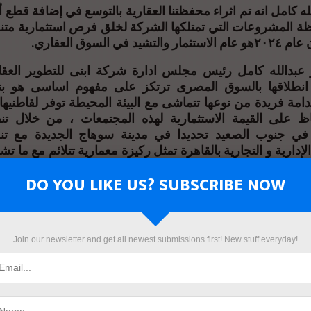
ه كامل انه تم اثراء محفظتنا العقارية بالتوسع في إضافة قطع
ة المشروعات التي تمتلكها الشركة لخلق فرص استثمارية متن
د في السوق العقاري.
 عبدالله كامل رئيس مجلس ادارة شركة ابنى للتطوير العق
انطلاقها بالسوق المصرى ترتكز على مفهوم اساسى هو بن
امة فريدة من نوعها تتماشى مع البيئة المحيطة توفر لقاطنيها 
اظ على القيمة الاستثمارية لهذه المجتمعات ، من خلال تن
ي جنوب الصعيد تحديدا في مدينة سوهاج الجديدة مع تن
دارية و التجارية بالقاهرة تمثل ركيزة معمارية تتلائم مع ما تشه
عصرية تضاهي المراكز التجارية العالمية من حيث التقنية البنا
DO YOU LIKE US? SUBSCRIBE NOW
ت العملاء تتفق مع التنمية المستدامة والحفاظ علي البيئة با
يتجاوز حجم الاستثمارات بمشروعاتها ل 15 مليار جنيه وقد ق
Join our newsletter and get all newest submissions first! New stuff everyday!
كثر الأوقات صعوبة ولكن لاصرار قياداتها وايمانهم بأن مصر ب
 هى أرض الخير.
 مشروع جريني افينيو بسوهاج الج