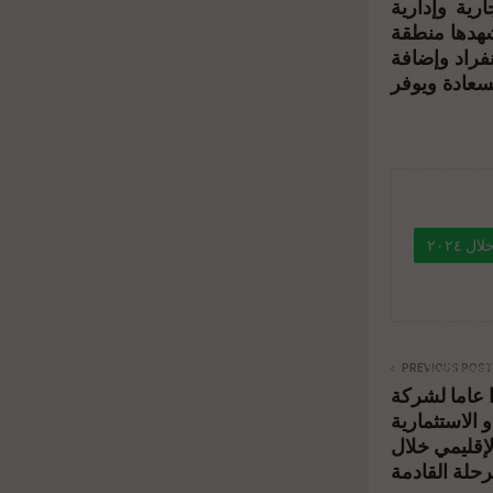
ية وإدارية
شهدها منطقة
فراد وإضافة
لسعادة ويوفر
" data-l
%d8%a7
%d8%aa
PREVIOUS POST
 عاما لشركة
%d8%a7
و الاستثمارية
%d9%85%
إقليمي خلال
رحلة القادمة