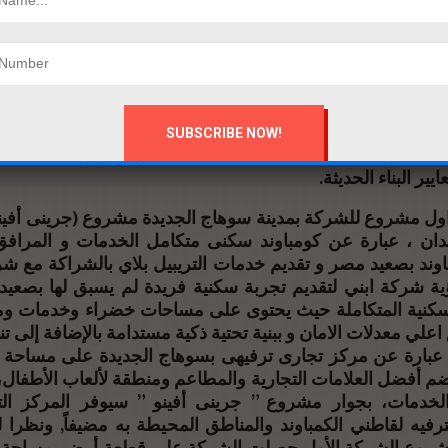
خلال 2024
 الرغم من التحديات الاقتصادية شهدها القطاع العقاري وما أن
لمواد البنائية والانشائية التي لاتقارن مع أسعار البيع الا ان ال
يذ المشروع بنفس ذات المميزات المعلن عنها شاملة المساحا
ائية والخدمات الذكية ذات التقنية العصرية موفرة للعملاء الر
يير البناء الحديثة.
اول مشروع للشركة بمدينة سوهاج الجديدة مشروع (جرينى أفين
احة 20 فدان ، عبارة عن كومباوند سكنى متكامل الخدمات و المراف
ند بصعيد مصر و تقديم خدمات التريبيل بلاي بالشراكة مع ش
ية شركة ابني لتقديم تجربة سكنية فريدة لم يسبق لها بصعيد
سكنية المتكاملة حيث يحتوى على مساحات خضراء وخدمات وم
اعلي معدلات الامان و ببنية تحتية ذكية مستدامة بالإضافة إلى ت
عبارة عن مركز تجارى ترفيهى بسوهاج الجديدة على مساحة 
١٠. م٢ يضم أفضل العلامات التجارية والمطاعم ومنطقة لألعاب الأطفال
لخدمات، بجوار مشروع ” جرينى أفينو ” سيوفر المركز ال
ترفيه لقاطني الكمباوند والمناطق المحيطة به مضيفاً, ونظرا لل