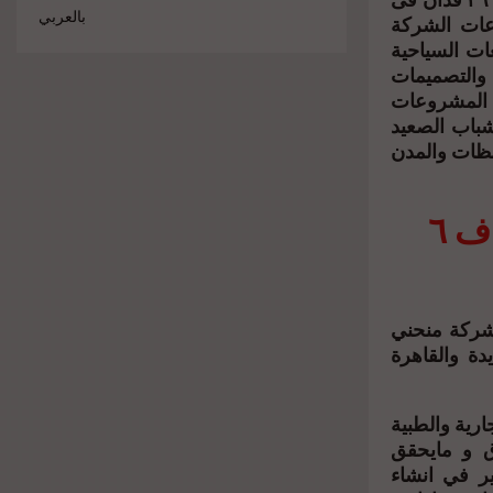
الذى حققه مشروع الشركة الأول حصلت الشركة على قطعة أرض بمساحة ٣٦ فدان فى
بالعربي
وعات الشركة
ت السياحية
 والتصميمات
رة المشروعات
شباب الصعيد
فظات والمدن
تحقيق مبيعات ٣ مليار في ٢٠٢٣ واستهداف ٦
د عبد الله كامل ان عام ٢٠٢٤ يمثل للشركة منحني
دة والقاهرة
ارية والطبية
ق و مايحقق
ير في انشاء