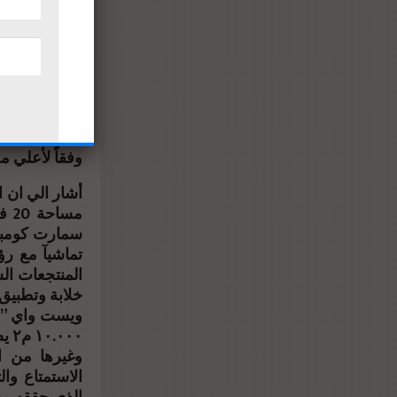
يأتي ذلك علي
ارتفاع أسعار ا
جهداً في تنف
المسطحات الم
وفقاً لأعلي معا
أشار الي ان 
مس
سمارت كومباو
تماشيآ مع رؤ
المنتجعات ال
خلابة وتطبيق 
ويست واي ” 
٠٠٠
وغيرها من ا
الاستمتاع وال