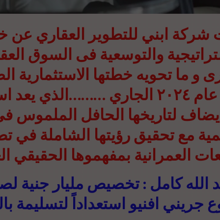
 شركة ابني للتطوير العقاري عن خ
تراتيجية والتوسعية فى السوق العق
 و ما تحويه خطتها الاستثمارية ا
خلال عام ٢٠٢٤ الجاري ………الذي يعد ا
 يضاف لتاريخها الحافل الملموس في 
مية مع تحقيق رؤيتها الشاملة في ت
ات العمرانية بمفهموها الحقيقي ا
 الله كامل : تخصيص مليار جنية لص
جريني افنيو استعداداً لتسليمة با