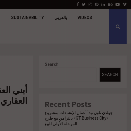
Apache Developments launches Mersea North Coa
Facebook
Twitter
Instagram
Pinterest
Linkedin
Behance
Youtu
V
VIDEOS
بالعربي
SUSTAINABILITY
T
Search
SEARCH
العقاري خل
Recent Posts
جولدن تاون تبدأ أعمال الإنشاءات بمشروع
«GT Business City» بالتزامن مع طرح
المرحلة الأولى للبيع