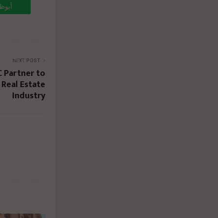
أبوظب
9%8a-
8%a7%d
NEXT POST
 Partner to
 Real Estate
Industry