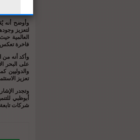
حيث من المقر
وتنتهى المرحل.
وأوضح أنه يُع
لتعزيز وجودها
العالمية حيث
فاخرة تعكس .
وأكد أنه من 
على البحر ال
والدوليين كم
تعزيز الاست.
شركات تابعة .