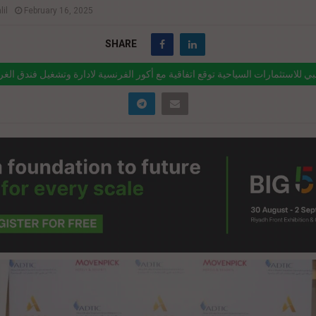
il
February 16, 2025
SHARE
ي للاستثمارات السياحية توقع اتفاقية مع أكور الفرنسية لادارة وتشغيل فندق الغر
العلامة التجارية ا
ink="https://realty-eg.net/%d8%a3%d8%a8%d9%88%d8%b8%d8%a8%d
%d9%84%d8%a7%d8%b3%d8%aa%d8%ab%d9%85%d8%a7%d8%b1%d
d8%a7%d9%84%d8%b3%d9%8a%d8%a7%d8%ad%d9%8a%d8%a9-
d9%88%d9%82%d8%b9-%d8%a7%d8%aa%d9%81/" href="#">