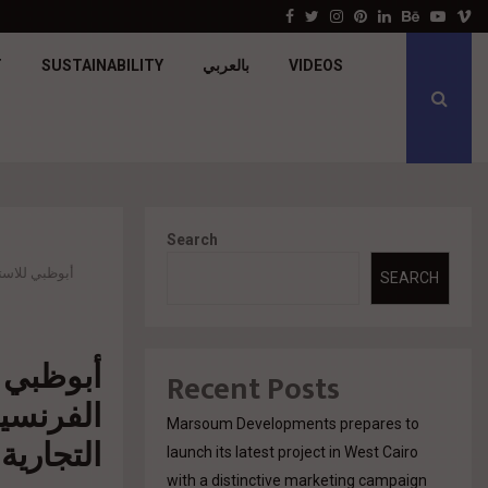
جولدن تاون تبدأ أعمال الإنشاءات بمشروع «GT…
Facebook
Twitter
Instagram
Pinterest
Linkedin
Behance
Youtu
V
T
SUSTAINABILITY
بالعربي
VIDEOS
Search
أبوظبي للاستث
SEARCH
أبوظبي ل
Recent Posts
الفرنسية
Marsoum Developments prepares to
التجارية
launch its latest project in West Cairo
with a distinctive marketing campaign