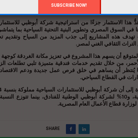
ر أن يتم البدء في عمليات التطوير خلال النصف الثاني من ا
ة الأولى من التطوير خلال مارس عام 2026
َدُّ هذا الاستثمار جزءًا من استراتيجية شركة أبوظبي للاستثما
 في السوق المصري وتطوير البنية التحتية السياحية بما يتماشى
 تهدف هذه المشاريع إلى جذب المزيد من السياح وتقديم ت
التراث الثقافي الغني لمصر
المتوقع أن يسهم هذا المشروع في تعزيز مكانة الغردقة كوجهة س
أحمر، من خلال تقديم خدمات فندقية متميزة تلبي تطلعات الزو
ا يُنتظر أن يساهم في خلق فرص عمل جديدة ودعم الاقتصاد
ثمارات في القطاع السياحي
أبوظبي للتنمية، و10% لشركة أبوظبي الوطنية للفنادق، بينما تتوزع النس
لوزارة قطاع الأعمال العام المصرية
SHARE