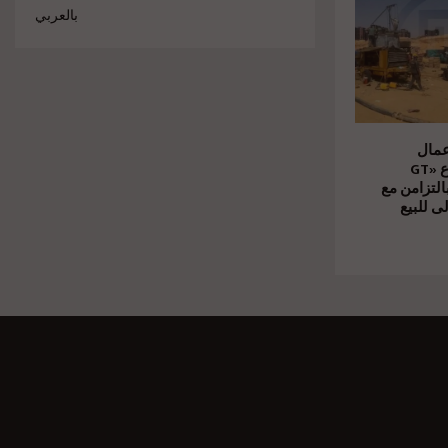
بالعربي
عمال
الإنشاءات بمشروع «GT
Business City» امن مع
ى للبيع