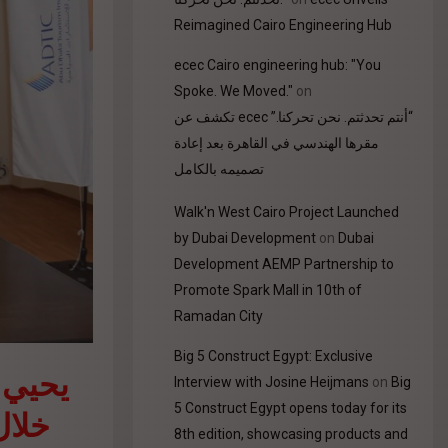
Reimagined Cairo Engineering Hub
ecec Cairo engineering hub: "You
Spoke. We Moved."
on
“أنتم تحدثتم. نحن تحركنا.” ecec تكشف عن
مقرها الهندسي في القاهرة بعد إعادة
تصميمه بالكامل
Walk'n West Cairo Project Launched
by Dubai Development
on
Dubai
Development AEMP Partnership to
Promote Spark Mall in 10th of
Ramadan City
Big 5 Construct Egypt: Exclusive
يحيي 
Interview with Josine Heijmans
on
Big
5 Construct Egypt opens today for its
خلال
8th edition, showcasing products and