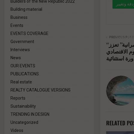
Builders of the New Republic 2022
دقة وتغيير
Building material
لي موفنبيك
Business
Events
" data-l
EVENTS COVERAGE
%d9%84
PREVIOUS POST
Government
“أباتشي للاستثمار والتنمية العمرانية” تعزز
8%aa-%
Interviews
م الاقتصادي
%d8%aa%
News
OUR EVENTS
PUBLICATIONS
Real estate
REALTY CATALOGUE VERSIONS
Reports
Sustainability
TRENDING IN DESIGN
RELATED PO
Uncategorized
Videos