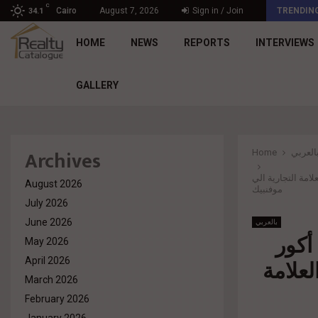
C
د. محمد راشد: Market Dynamics أصبحت المعيار…
Cairo
August 7, 2026
Sign in / Join
TRENDIN
34.1
HOME
NEWS
REPORTS
INTERVIEWS
GALLERY
Archives
Home
العربي
لامة التجارية الي
August 2026
موفنبيك
July 2026
June 2026
بالعربي
أكور
May 2026
لعلامة
April 2026
March 2026
February 2026