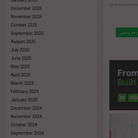
January 2026
by
Mahmoud khal
December 2025
November 2025
October 2025
دقة وتغيير
September 2025
August 2025
لي موفنبيك
July 2025
" data-l
June 2025
May 2025
%d9%84
April 2025
8%aa-%
March 2025
%d8%aa%
February 2025
January 2025
December 2024
November 2024
October 2024
September 2024