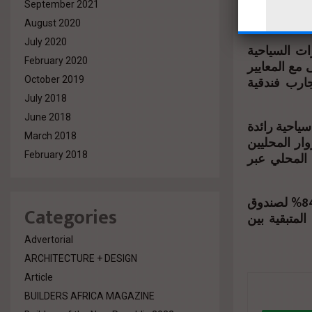
لعام الجاري
September 2021
August 2020
July 2020
رات السياحية
February 2020
 مع المعايير
جارب فندقية
October 2019
July 2018
June 2018
ياحية رائدة
March 2018
ار المحليين
 المحلي عبر
February 2018
وتجدر الإشارة إلى أن شركة أبوظبي للاستثمارات السياحية مملوكة بنسبة 84% لصندوق
Categories
بة المتبقية بين
Advertorial
ARCHITECTURE + DESIGN
Article
BUILDERS AFRICA MAGAZINE