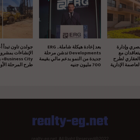
مصري وإدارة
بعد إعادة هيكلة شاملة.. ERG
جولدن تاون تبدأ أ
يتعاقدان مع
Developments تدشن مرحلة
العقاري لطرح
جديدة من النمو بدعم مالي بقيمة
بالتز
عاصمة الإدارية
700 مليون جنيه
طرح المرحلة الأول
realty-eg.net
realty-eg.net. All Right Reserved@2022