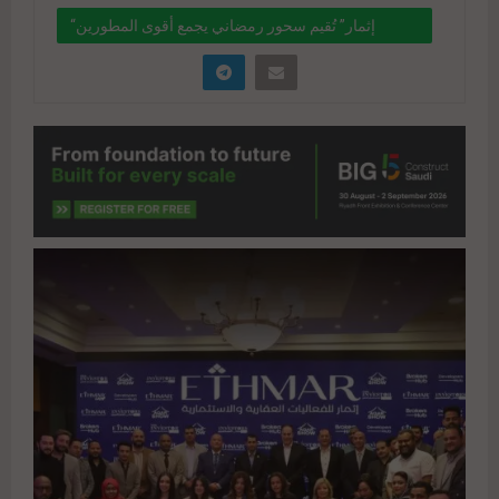
“إثمار” تُقيم سحور رمضاني يجمع أقوى المطورين
العقاريين في الشيخ زايد و6 أكتوبر
" data-link="https://realty-
eg.net/%d8%a5%d8%ab%d9%85%d8%a7%d8%b
1-%d8%aa%d9%8f%d9%82%d9%8a%d9%85-
%d8%b3%d8%ad%d9%88%d8%b1-
%d8%b1%d9%85%d8%b6%d8%a7%d9%86%d9%
8a-%d9%8a%d8%ac%d9%85%d8%b9-
%d8%a3%d9%82%d9%88%d9%89-
%d8%a7%d9%84%d9%85/" href="#">