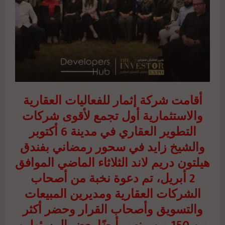
أقامت شركة إثمار للفعاليات العقارية
والاستثمارية أول تجمع لأقوى شركات
التطوير العقاري في مدينة 6 أكتوبر
والشيخ زايد في سحور رمضاني بفندق
هيلتون دريم لاند الثلاثاء الماضي الموافق
2 أبريل، تم دعوة نخبة من أصحاب
الشركات العقارية ومديرين المبيعات
والتسويق وأصحاب القرار وحضر أكثر