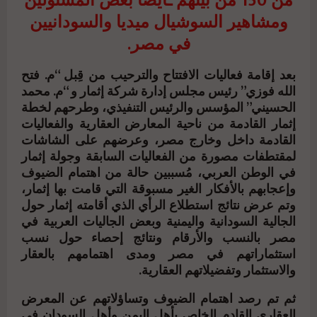
من 150 من بينهم ـأيضًا بعض المسئولين
ومشاهير السوشيال ميديا والسودانيين
في مصر.
بعد إقامة فعاليات الافتتاح والترحيب من قِبل “م. فتح
الله فوزي” رئيس مجلس إدارة شركة إثمار و “م. محمد
الحسيني” المؤسس والرئيس التنفيذي، وطرحهم لخطة
إثمار القادمة من ناحية المعارض العقارية والفعاليات
القادمة داخل وخارج مصر، وعرضهم على الشاشات
لمقتطفات مصورة من الفعاليات السابقة وجولة إثمار
في الوطن العربي، مُسببين حالة من اهتمام الضيوف
وإعجابهم بالأفكار الغير مسبوقة التي قامت بها إثمار،
وتم عرض نتائج استطلاع الرأي الذي أقامته إثمار حول
الجالية السودانية واليمنية وبعض الجاليات العربية في
مصر بالنسب والأرقام ونتائج إحصاء حول نسب
استثماراتهم في مصر ومدى اهتمامهم بالعقار
والاستثمار وتفضيلاتهم العقارية.
ثم تم رصد اهتمام الضيوف وتساؤلاتهم عن المعرض
العقاري القادم الخاص بأهل اليمن وأهل السودان في