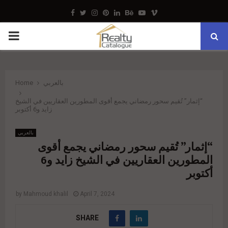
Facebook
Twitter
Instagram
Pinterest
Linkedin
Behance
Youtube
Vimeo
PRIMARY
MENU
بالعربي
Home
“إثمار” تُقيم سحور رمضاني يجمع أقوى المطورين العقاريين في الشيخ
زايد و6 أكتوبر
بالعربي
“إثمار” تُقيم سحور رمضاني يجمع أقوى
المطورين العقاريين في الشيخ زايد و6
أكتوبر
by
Mahmoud khalil
April 7, 2024
SHARE