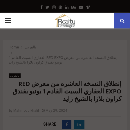
Facebook
Twitter
Instagram
Pinterest
Linkedin
Behance
Youtube
Vimeo
PRIMARY
MENU
بالعربي
Home
إنطلاق النسخه العاشره من معرض RED EXPO العقاري السبت القادم 1
يونيو بفندق كراون بلازا بالشيخ زايد
بالعربي
إنطلاق النسخه العاشره من معرض RED
EXPO العقاري السبت القادم 1 يونيو بفندق
كراون بلازا بالشيخ زايد
by
Mahmoud khalil
May 29, 2024
SHARE