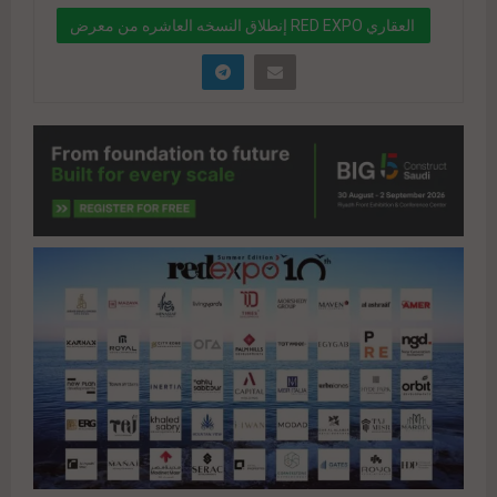
إنطلاق النسخه العاشره من معرض RED EXPO العقاري
السبت القادم 1 يونيو بفندق كراون بلازا بالشيخ زايد
" data-link="https://realty-
eg.net/%d8%a5%d9%86%d8%b7%d9%84%d8%a
7%d9%82-
%d8%a7%d9%84%d9%86%d8%b3%d8%ae%d9%
87-
%d8%a7%d9%84%d8%b9%d8%a7%d8%b4%d8%
b1%d9%87-%d9%85%d9%86-
%d9%85%d8%b9%d8%b1%d8%b6-red-expo-
%d8%a7%d9%84%d8%b9%d9%82%d8%a7%d8%
b1/" href="#">