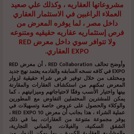
مشروعاتها العقاريه ، وكذلك علي صعيد
العملاء الراغبين في الاستثمار العقاري
داخل مصر ، لما يوفره المعرض من
فرص إستثماريه عقاريه حقيقيه ومتنوعه
ولا تتوافر سوي داخل معرض RED
EXPO العقاري.
وأوضح تحالف RED Collaboration ، أن معرض RED
EXPO في كافه نسخه السابقه والقادمه يعتمد نهج جديد
ومختلف من خلال توفير فرص شراء حقيقية لزوار
المعرض تمكنهم من استكشاف العقارات والمقارنة
بينها واختيار الأنسب وفقًا لاحتياجاتهم وميزانيتهم ، كما
يمكن للمشترين المحتملين التفاوض مع المطورين
والوكلاء والحصول على عروض خاصة وتسهيلات في
عملية الشراء ، هذا بجانب أن معرض RED EXPO 10 ،
يوفر مجموعة متنوعة من العقارات، بما في ذلك
الشقق السكنية، والفيلات، والمباني التجارية،
والمشاريع العقارية الكبيرة ، بما يمكن للزوار من