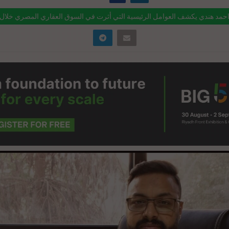
حمد هندي يكشف العوامل الرئيسية التي أثرت في السوق العقاري المصري خلال عام 
ink="https://realty-eg.net/%d8%a7%d8%ad%d9%85%d8%af-
%d9%86%d8%af%d9%8a-%d9%8a%d9%83%d8%b4%d9%81-
%d9%84%d8%b9%d9%88%d8%a7%d9%85%d9%84-
%d9%84%d8%b1%d8%a6%d9%8a%d8%b3%d9%8a%d8%a9-
d9%84%d8%aa%d9%8a-%d8%a3/" href="#">