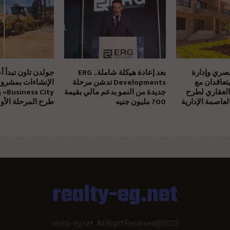
مصري وإدارة
بعد إعادة هيكلة شاملة.. ERG
جولدن تاون تبدأ أ
يتعاقدان مع
Developments تدشن مرحلة
العقاري لطرح
جديدة من النمو بدعم مالي بقيمة
 City
عاصمة الإدارية
700 مليون جنيه
طرح المرحلة الأول
realty-eg.net
realty-eg.net. All Right Reserved@2022