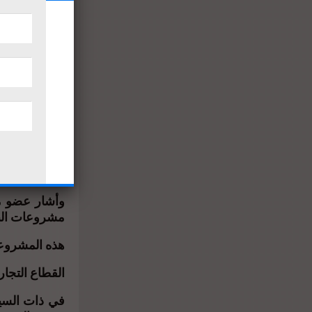
تؤدي إلى زيا
والتجارية.
زيادة الطلب 
وتابع هندى ق
المدن الجديدة
سنويًا، تعزز 
المشروعات ال
وأشار عضو مط
مشروعات البن
هذه المشروعا
القطاع التجار
في ذات السيا