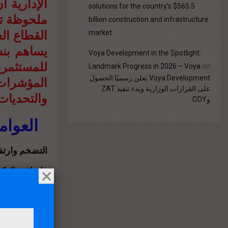
solutions for the country’s $565.5
ملحوظة تت
billion construction and infrastructure
القطاع ال
market
يساهم بنسب
Voya Development in the Spotlight:
للمستثمري
Landmark Progress in 2026 – Voya
on
المؤشرات
Voya Development تعلن رسميًا الحصول
على القرارات الوزارية وبدء تنفيذ ZAT
والتحديات
وCOY
العوام
التضخم وارتفا
واضاف الدكت
الظروف الاقتص
العقارات ارتف
المال في مواج
أسعار الفائدة