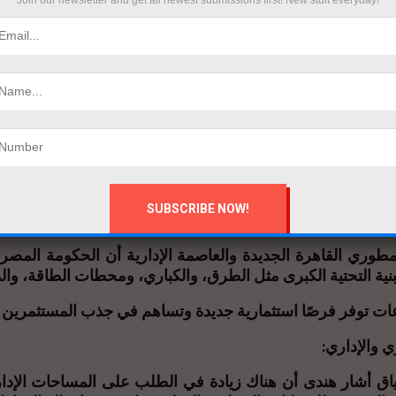
Join our newsletter and get all newest submissions first! New stuff everyday!
دة تكلفة الاقتراض للأفراد والشركات، مما يبطئ من نمو المبي
على العقارات:
ائلاً: الطلب على الوحدات السكنية والتجارية مستمر في الن
 مثل العاصمة الإدارية الجديدة، والعلمين الجديدة، ومدينة الجلالة
الزيادة 
الطلب المستمر على الإسكان.
قومية:
وري القاهرة الجديدة والعاصمة الإدارية أن الحكومة المصر
ية التحتية الكبرى مثل الطرق، والكباري، ومحطات الطاقة، والم
ت توفر فرصًا استثمارية جديدة وتساهم في جذب المستثمرين ا
ي والإداري:
ق أشار هندى أن هناك زيادة في الطلب على المساحات الإداري