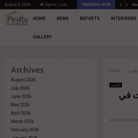
Mar
د. محمد راشد: Market Dynamics أصبحت المعيار…
August 8, 2026
Sign in / Join
TRENDING NOW
HOME
NEWS
REPORTS
INTERVIEWS
GALLERY
Archives
العربي
Home
August 2026
بالعربي
July 2026
ت في
June 2026
May 2026
April 2026
by
Mahmoud khal
March 2026
February 2026