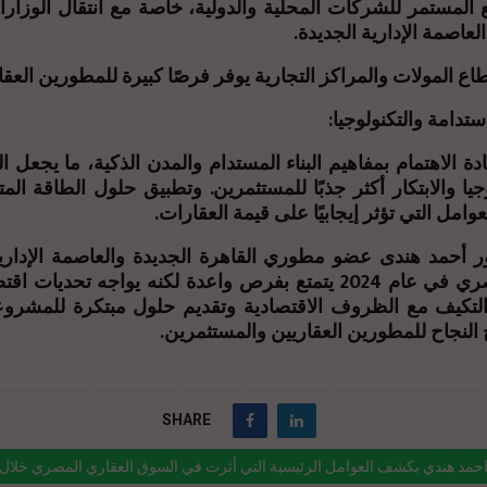
المستمر للشركات المحلية والدولية، خاصة مع انتقال الوزار
لعاصمة الإدارية الجديدة.
ع المولات والمراكز التجارية يوفر فرصًا كبيرة للمطورين العقا
ستدامة والتكنولوجيا:
ة الاهتمام بمفاهيم البناء المستدام والمدن الذكية، ما يجعل ا
وجيا والابتكار أكثر جذبًا للمستثمرين. وتطبيق حلول الطاقة الم
وامل التي تؤثر إيجابيًا على قيمة العقارات.
ور أحمد هندى عضو مطوري القاهرة الجديدة والعاصمة الإدار
العقاري المصري في عام 2024 يتمتع بفرص واعدة لكنه يواجه تحديا
لتكيف مع الظروف الاقتصادية وتقديم حلول مبتكرة للمشروع
النجاح للمطورين العقاريين والمستثمرين.
SHARE
حمد هندي يكشف العوامل الرئيسية التي أثرت في السوق العقاري المصري خلال عام 