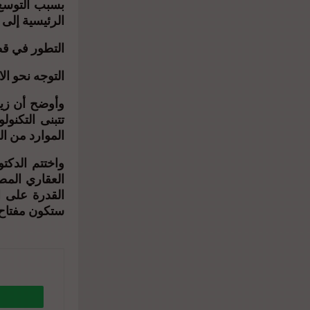
بسبب التوسع 
الرئيسية إلى ا
التطور في قطا
التوجه نحو الا
وأوضح أن زياد
تتبنى التكنول
الموارد من الع
واختتم الدكت
القدرة على ا
ستكون مفتاح 
ا