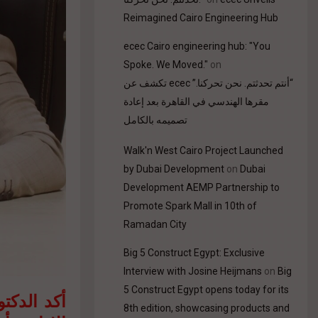
Reimagined Cairo Engineering Hub
ecec Cairo engineering hub: "You
Spoke. We Moved."
on
“أنتم تحدثتم. نحن تحركنا.” ecec تكشف عن
مقرها الهندسي في القاهرة بعد إعادة
تصميمه بالكامل
Walk'n West Cairo Project Launched
by Dubai Development
on
Dubai
Development AEMP Partnership to
Promote Spark Mall in 10th of
Ramadan City
Big 5 Construct Egypt: Exclusive
Interview with Josine Heijmans
on
Big
5 Construct Egypt opens today for its
أكد الدكت
8th edition, showcasing products and