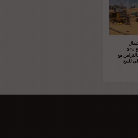
عمال
الإنشاءات بمشروع «GT
Business» بالتزامن مع
ى للبيع