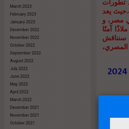
لعقاري المصري في عام 2024 شهد تطورات
March 2023
.حيث يعد
February 2023
ي مصر، و
January 2023
ذًا آمنًا
December 2022
، سنناقش
November 2022
المصري،
October 2022
September 2022
August 2022
July 2022
June 2022
May 2022
April 2022
تضخم نتيجة
March 2022
، شهدت أسعار
December 2021
على قيمة رأس
November 2021
October 2021
العقاري، حيث