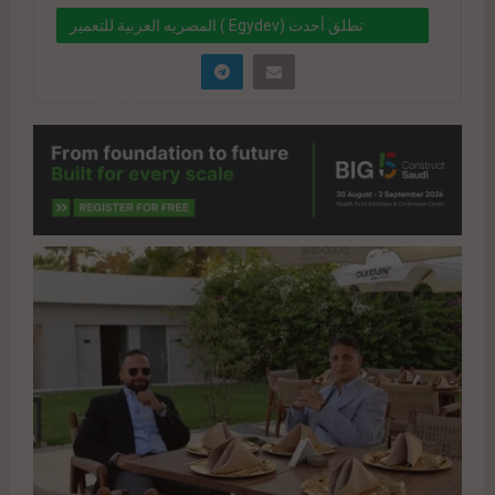
المصريه العربية للتعمير ( Egydev) تطلق أحدث
مشروعاتها (HIVE) بمدينة 6أكتوبر بقيمة بيعية مستهدفة
750 مليون جنيه
" data-link="https://realty-
eg.net/%d8%a7%d9%84%d9%85%d8%b5%d8%b
1%d9%8a%d9%87-
%d8%a7%d9%84%d8%b9%d8%b1%d8%a8%d9%
8a%d8%a9-
%d9%84%d9%84%d8%aa%d8%b9%d9%85%d9%
8a%d8%b1-egydev-
%d8%aa%d8%b7%d9%84%d9%82-
%d8%a3%d8%ad%d8%af%d8%ab-%d9%85/"
href="#">