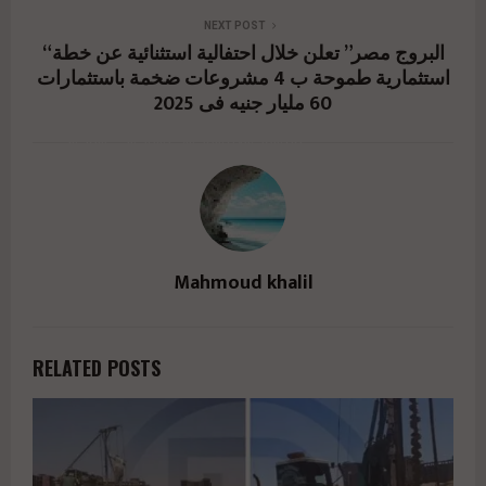
%d8%a7%d9%84%d8%b9%d8%b1%d8%a8%d9%
NEXT POST
8a%d8%a9-
“البروج مصر” تعلن خلال احتفالية استثنائية عن خطة
استثمارية طموحة ب 4 مشروعات ضخمة باستثمارات
%d9%84%d9%84%d8%aa%d8%b9%d9%85%d9%
60 مليار جنيه فى 2025
8a%d8%b1-egydev-
%d8%aa%d8%b7%d9%84%d9%82-
%d8%a3%d8%ad%d8%af%d8%ab-%d9%85/"
href="#">
Mahmoud khalil
RELATED POSTS