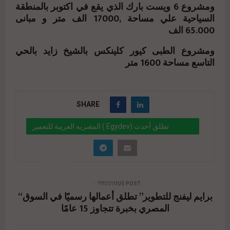
ومشروع 6 ويست بارك الذي يقع في اكتوبر بالمنطقة
السياحية علي مساحة ,17000 الف متر و مبانى
65.000 الف
ومشروع الطبى كيور كلينكس بالشيخ زايد بالحي
التاسع مساحة 1600 متر
SHARE
المصريه العربية للتعمير ( Egydev) تطلق أحدث
مشروعاتها (HIVE) بمدينة 6أكتوبر بقيمة بيعية مستهدفة
750 مليون جنيه
" data-link="https://realty-
PREVIOUS POST
“برايم ليفنج للتطوير” تطلق أعمالها رسميًا في السوق
eg.net/%d8%a7%d9%84%d9%85%d8%b5%d8%b
المصري بخبرة تتجاوز 15 عامًا
1%d9%8a%d9%87-