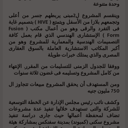
وحدة متنوعة
وينقسم المشروع ل2مبنى يربطهم جسر من أعلى
وتجمعهم بلازا من الأسفل ويتمتع ( HIVE ) بتصميم غاية
فى التفرد والرقى وهو من أعمال مكتب ( Fusion
Form ) الإستشارى الهندسي الذي قام بعمل كافة
التصميمات الهندسية والمعمارية للمشروع وهو من
أكبر المكاتب الاستشارية العاملة بالسوق العقارى
المصرى والذي يمتلك خبرات طويلة
ووفقا للجدول الزمنى للتسليمات من المقرر. الإنتهاء
من كامل المشروع وتسليمه فى غضون ثلاثة سنوات
ومن المستهدف أن يحقق المشروع مبيعات تتجاوز ال
750 مليون جنيه
وكشف نائب رئيس مجلس الإدارة عن الخطة التوسعية
للشركة والتى تستهدف خلالها تنفيذ عدة مشروعات
تضاف لمحفظة أعمالها حيث جارى دراسة تنفيذ
مشروع سكنى (كمبوند) بمدينة سفنكس بمشاركة هيئة