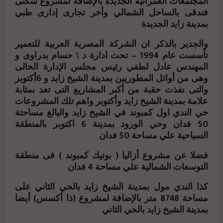
المجتمعات العمرانية الجديدة بالإضافة لمشروع سكنى
فندقى بالساحل الشمالي وأخر تجارى إدارى طبي
بمدينة زايد الجديدة
والجدير بالذكر ان الشركة المصرية العربية للتعمير
تأسست عام 1994 – تحت ادارة د \ حسام بدراوى و
المهندس عادل لطفي رئيس مجلس الإدارة الحالى
وهى من أوائل المطوريين بمدينة الشيخ زايد و 6أكتوبر
والتى نفذت حقبة من أكبر المشاريع التى تعد بمثابة
علامة بمدينة الشيخ زايد وأكتوبر واهم تلك المشروعات
حي الندي اول كمبوند في الشيخ زايد والبالغ مساحتة
50 فدان وحي الورود بمدينة 6 اكتوبر بالمنطقة
السياحية علي مساحة 50 فدان
فضلا عن مشروع أزاليا ( بوتيك كمبوند ) فى منطقة
التوسعات الشمالية علي مساحة 4 فدان
كذا الندي مول بمدينة الشيخ زايد بالحي الثاني على
مساحة 8748 متر بالإضافة لمشروع (ذا أكسس) أيضا
بمدينة الشيخ زايد بالحي الثاني