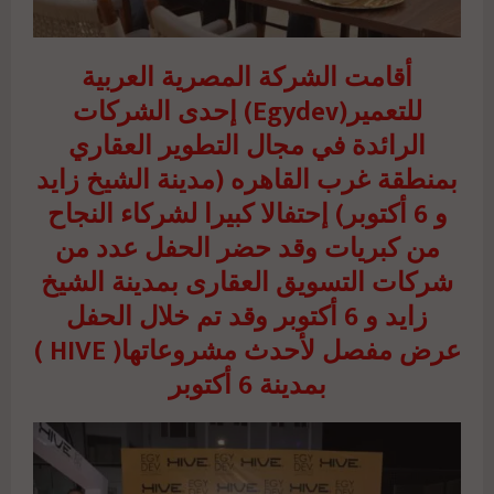
أقامت الشركة المصرية العربية
للتعمير(Egydev) إحدى الشركات
الرائدة في مجال التطوير العقاري
بمنطقة غرب القاهره (مدينة الشيخ زايد
و 6 أكتوبر) إحتفالا كبيرا لشركاء النجاح
من كبريات وقد حضر الحفل عدد من
شركات التسويق العقارى بمدينة الشيخ
زايد و 6 أكتوبر وقد تم خلال الحفل
عرض مفصل لأحدث مشروعاتها( HIVE )
بمدينة 6 أكتوبر