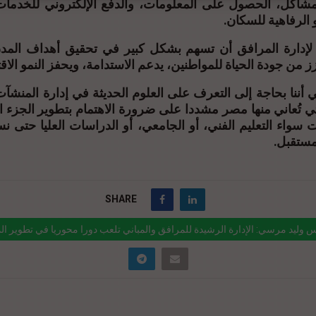
لمشاكل، الحصول على المعلومات، والدفع الإلكتروني للخدم
 و الرفاهية للسكان
 لإدارة المرافق أن تسهم بشكل كبير في تحقيق أهداف المد
ز من جودة الحياة للمواطنين، يدعم الاستدامة، ويحفز النمو الا
ننا بحاجة إلى التعرف على العلوم الحديثة في إدارة المنشآت
ي تُعاني منها مصر مشددا على ضرورة الاهتمام بتطوير الجزء ا
 سواء التعليم الفني، أو الجامعي، أو الدراسات العليا حتى ن
لمستقبل
SHARE
س وليد مرسي: الإدارة الرشيدة للمرافق والمباني تلعب دورا محوريا في تطوير الم
k="https://realty-
%d8%a7%d9%84%d9%85%d9%87%d9%86%d8%af%d8%b3-
%d9%84%d9%8a%d8%af-%d9%85%d8%b1%d8%b3%d9%8a-