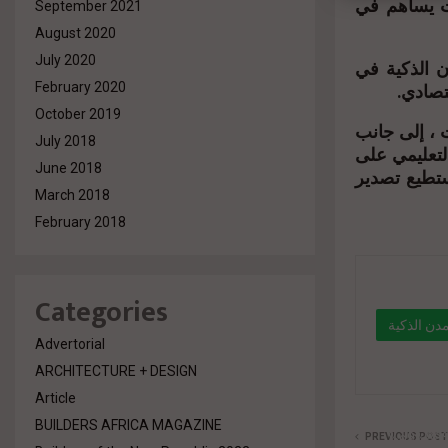
ات يساهم في
September 2021
August 2020
July 2020
ن الذكية في
قتصادي
February 2020
October 2019
 ، إلى جانب
July 2018
لتعليمي على
June 2018
ستطيع تصدير
March 2018
February 2018
Categories
دن الذكية
Advertorial
ARCHITECTURE + DESIGN
" data-lin
Article
eg.net/
BUILDERS AFRICA MAGAZINE
%d9%88
PREVIOUS POST