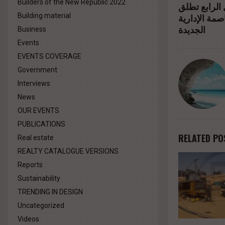
Builders of the New Republic 2022
 الرابع تطلق
%d8%a7
Building material
صمة الإدارية
الجديدة
%d8%a7
Business
Events
href="#"
EVENTS COVERAGE
Government
Interviews
News
OUR EVENTS
PUBLICATIONS
RELATED PO
Real estate
REALTY CATALOGUE VERSIONS
Reports
Sustainability
TRENDING IN DESIGN
Uncategorized
Videos