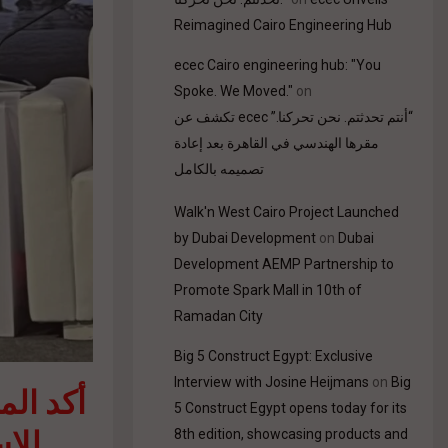
Reimagined Cairo Engineering Hub
ecec Cairo engineering hub: "You
Spoke. We Moved."
on
“أنتم تحدثتم. نحن تحركنا.” ecec تكشف عن
مقرها الهندسي في القاهرة بعد إعادة
تصميمه بالكامل
Walk'n West Cairo Project Launched
by Dubai Development
on
Dubai
Development AEMP Partnership to
Promote Spark Mall in 10th of
Ramadan City
Big 5 Construct Egypt: Exclusive
Interview with Josine Heijmans
on
Big
5 Construct Egypt opens today for its
للا
8th edition, showcasing products and