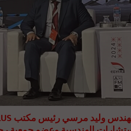
أكد  DCI PLUS
ستشارات الهندسية وعضو جمعية رج