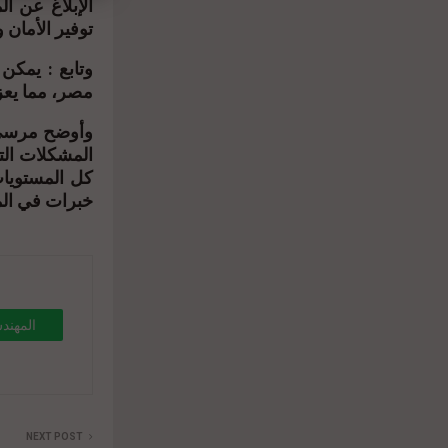
الإبلاغ عن ا
توفير الأمان.
وتابع : يمكن
مصر، مما يعز.
وأوضح مرسي أ
المشكلات الت
كل المستويات
خبرات في ا.
المهند
NEXT POST