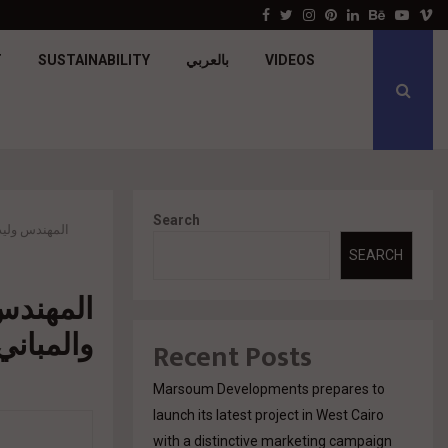
جولدن تاون تبدأ أعمال الإنشاءات بمشروع «GT…
Facebook
Twitter
Instagram
Pinterest
Linkedin
Behance
Youtu
V
T
SUSTAINABILITY
بالعربي
VIDEOS
Search
المهندس وليد 
SEARCH
المهندس
والمباني
Recent Posts
Marsoum Developments prepares to
launch its latest project in West Cairo
with a distinctive marketing campaign