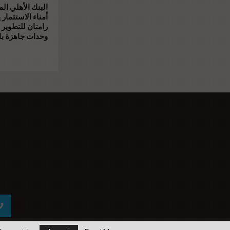
البنك الأهلي ال
أمناء الاستثمار 
رامتان للتطوير 
وحدات جاهزة بال