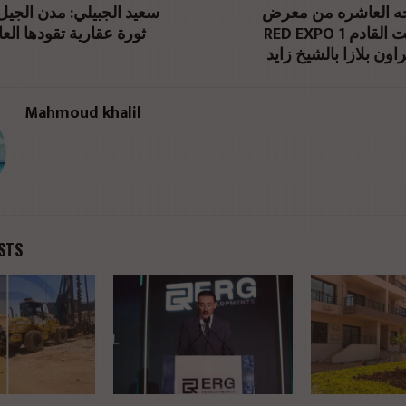
خه العاشره من معرض
سعيد الجبيلي: مدن الجيل
%d9%84%d8%a5%d8%af%d8%a7%d8%b1%d8%a9-
RED EXPO العقاري السبت القادم 1
ثورة عقارية تقودها العا
%d9%84%d8%b1%d8%b4%d9%8a%d8%af%d8%a9-%d9%84%d9%84%d
اون بلازا بالشيخ زايد
>
Mahmoud khalil
STS