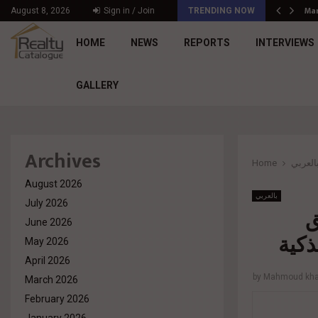
د. محمد راشد: Market Dynamics أصبحت المعيار…
Mar
August 8, 2026
Sign in / Join
TRENDING NOW
HOME
NEWS
REPORTS
INTERVIEWS
GALLERY
Archives
Home
العربي
August 2026
بالعربي
July 2026
ق
June 2026
ذكية
May 2026
April 2026
by
Mahmoud khal
March 2026
February 2026