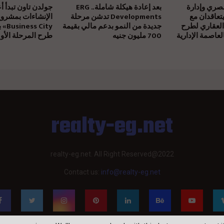
مصري وإدارة
بعد إعادة هيكلة شاملة.. ERG
جولدن تاون تبدأ أ
يتعاقدان مع
Developments تدشن مرحلة
العقاري لطرح
جديدة من النمو بدعم مالي بقيمة
بالتز
عاصمة الإدارية
700 مليون جنيه
طرح المرحلة الأول
realty-eg.net
realty-eg.net. All Right Reserved@2022
Contact us:
info@realty-eg.net