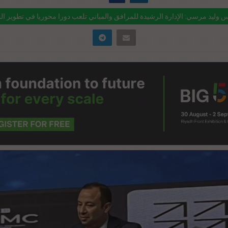
س وليد مرسي: الإدارة الرشيدة للمرافق والمباني تلعب دورا محوريا في تطوير الم
k="https://realty-
%d8%a7%d9%84%d9%85%d9%87%d9%86%d8%af%d8%b3-
%d9%84%d9%8a%d8%af-%d9%85%d8%b1%d8%b3%d9%8a-
%d9%84%d8%a5%d8%af%d8%a7%d8%b1%d8%a9-
%d9%84%d8%b1%d8%b4%d9%8a%d8%af%d8%a9-%d9%84%d9%84%d
>