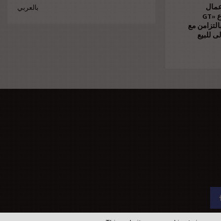
عمال
بالعربي
الإنشاءات بمشروع «GT
Business City» امن مع
ى للبيع