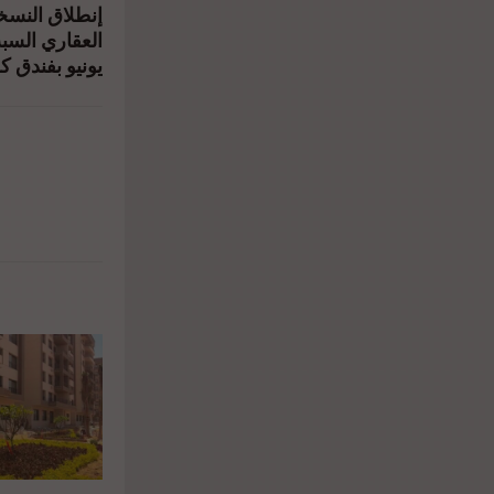
إنطلاق النس
9%85/"
يونيو بفندق كر