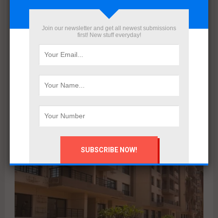
Join our newsletter and get all newest submissions
first! New stuff everyday!
بعد إعادة هيكلة شاملة.. ERG Developments تدشن مرحلة
جديدة من النمو بدعم مالي بقيمة 700 مليون جنيه