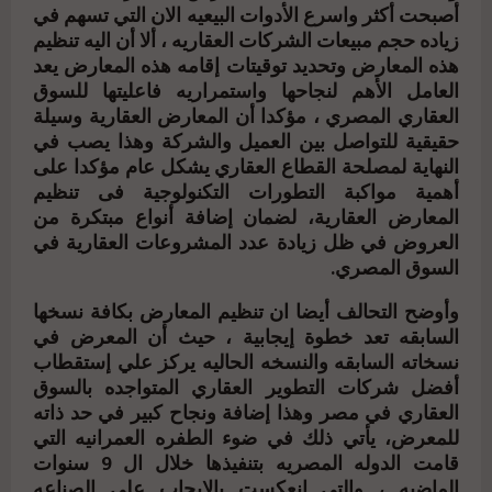
أصبحت أكثر واسرع الأدوات البيعيه الان التي تسهم في
زياده حجم مبيعات الشركات العقاريه ، ألا أن اليه تنظيم
هذه المعارض وتحديد توقيتات إقامه هذه المعارض يعد
العامل الأهم لنجاحها واستمراريه فاعليتها للسوق
العقاري المصري ، مؤكدا أن المعارض العقارية وسيلة
حقيقية للتواصل بين العميل والشركة وهذا يصب في
النهاية لمصلحة القطاع العقاري يشكل عام مؤكدا على
أهمية مواكبة التطورات التكنولوجية فى تنظيم
المعارض العقارية، لضمان إضافة أنواع مبتكرة من
العروض في ظل زيادة عدد المشروعات العقارية في
السوق المصري.
وأوضح التحالف أيضا ان تنظيم المعارض بكافة نسخها
السابقه تعد خطوة إيجابية ، حيث أن المعرض في
نسخاته السابقه والنسخه الحاليه يركز علي إستقطاب
أفضل شركات التطوير العقاري المتواجده بالسوق
العقاري في مصر وهذا إضافة ونجاح كبير في حد ذاته
للمعرض، يأتي ذلك في ضوء الطفره العمرانيه التي
قامت الدوله المصريه بتنفيذها خلال ال 9 سنوات
الماضيه ، والتي إنعكست بالإيجاب علي الصناعه