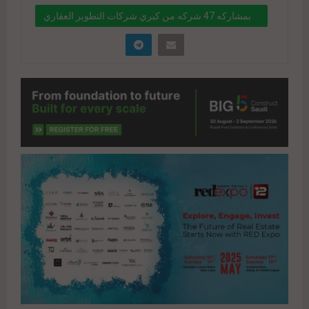
بمشاركه 47 شركه من كبري شركات التطوير العقاري
بالسوق المصري .. إنطلاق معرض 12 RED EXPO غدا
" data-link="https://realty-
eg.net/%d8%a8%d9%85%d8%b4%d8%a7%d8%b
1%d9%83%d9%87-47-
%d8%b4%d8%b1%d9%83%d9%87-
%d9%85%d9%86-
%d9%83%d8%a8%d8%b1%d9%8a-
%d8%b4%d8%b1%d9%83%d8%a7%d8%aa-
%d8%a7%d9%84%d8%aa%d8%b7%d9%88%d9%
8a%d8%b1-%d8%a7%d9%84/" href="#">