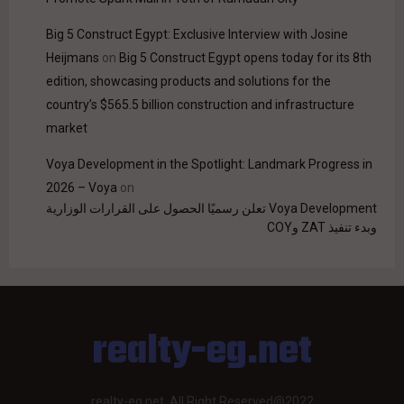
Big 5 Construct Egypt: Exclusive Interview with Josine
Heijmans
on
Big 5 Construct Egypt opens today for its 8th
edition, showcasing products and solutions for the
country’s $565.5 billion construction and infrastructure
market
Voya Development in the Spotlight: Landmark Progress in
2026 – Voya
on
Voya Development تعلن رسميًا الحصول على القرارات الوزارية
وبدء تنفيذ ZAT وCOY
realty-eg.net
realty-eg.net. All Right Reserved@2022