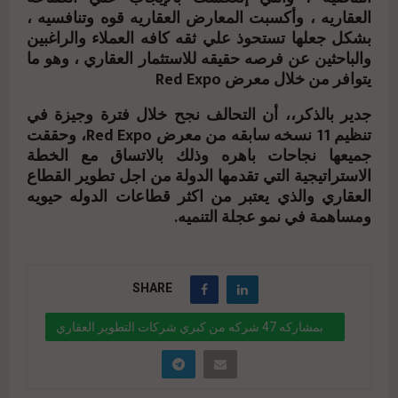
العقاريه ، وأكسبت المعارض العقاريه قوه وتنافسيه ،
بشكل جعلها تستحوذ علي ثقه كافه العملاء والراغبين
والباحثين عن فرصه حقيقه للاستثمار العقاري ، وهو ما
يتوافر من خلال معرض Red Expo
جدير بالذكر،، أن التحالف نجح خلال فترة وجيزة في
تنظيم 11 نسخه سابقه من معرض Red Expo، وحققت
جميعها نجاحات باهره وذلك بالاتساق مع الخطة
الاستراتيجية التي تقدمها الدولة من اجل تطوير القطاع
العقاري والذي يعتبر من اكثر قطاعات الدوله حيويه
ومساهمة في نمو عجلة التنميه.
SHARE
بمشاركه 47 شركه من كبري شركات التطوير العقاري
بالسوق المصري .. إنطلاق معرض 12 RED EXPO غدا