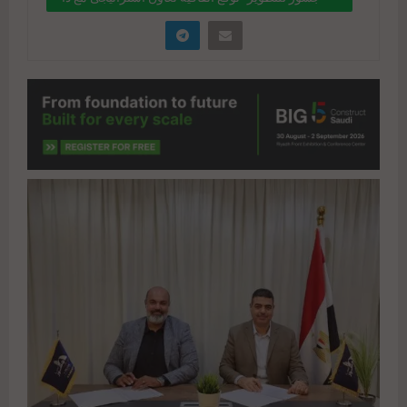
ريالتورز “The Realtors “
" data-link="https://realty-
eg.net/%d8%ac%d8%b3%d9%88%d8%b1-
%d9%84%d9%84%d8%aa%d8%b7%d9%88%d9%
8a%d8%b1-%d8%aa%d9%88%d9%82%d8%b9-
%d8%a7%d8%aa%d9%81%d8%a7%d9%82%d9%
8a%d8%a9-
%d8%aa%d8%b9%d8%a7%d9%88%d9%86-
%d8%a7%d8%b3%d8%aa%d8%b1/" href="#">