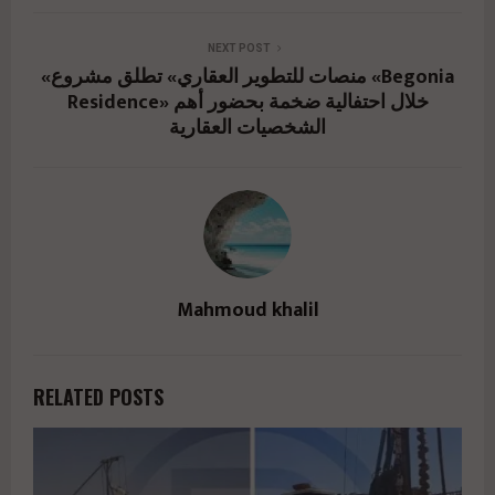
%d8%a7%d8%aa%d9%81%d8%a7%d9%82%d9%
8a%d8%a9-
NEXT POST
«منصات للتطوير العقاري» تطلق مشروع «Begonia
%d8%aa%d8%b9%d8%a7%d9%88%d9%86-
Residence» خلال احتفالية ضخمة بحضور أهم
%d8%a7%d8%b3%d8%aa%d8%b1/" href="#">
الشخصيات العقارية
Mahmoud khalil
RELATED POSTS