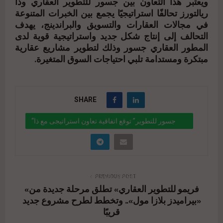
ويعتبر هذا التعاون بين جسور للتطوير العقاري وذا
ريالتورز تحالفًا استراتيجيًا يجمع بين الخبرات المتنوعة
في مجالات العقارات والتسويق والبراندينج، يهدف
التحالف إلى إنتاج شكل جديد واستراتيجية قوية لدى
المطور العقاري جسور وذلك لتطوير مشاريع عقارية
مبتكرة ومستدامة تلبي احتياجات السوق المتغيرة.
SHARE
“جسور للتطوير” توقع اتفاقية تعاون استراتيجى مع ذا
ريالتورز “The Realtors “
" data-link="https://realty-
eg.net/%d8%ac%d8%b3%d9%88%d8%b1-
PREVIOUS POST
«فريمو للتطوير العقاري» تطلق مرحلة جديدة من
%d9%84%d9%84%d8%aa%d8%b7%d9%88%d9%
«بيراميدز بلازا مول».. وتخطط لطرح مشروع جديد
8a%d8%b1-%d8%aa%d9%88%d9%82%d8%b9-
قريبًا