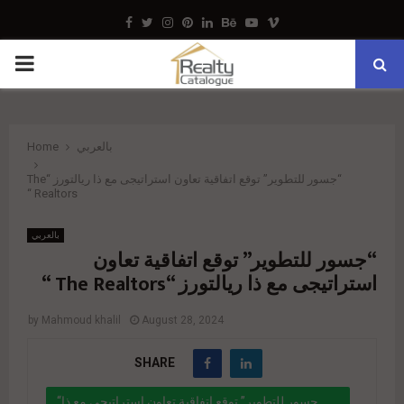
Facebook
Twitter
Instagram
Pinterest
Linkedin
Behance
Youtube
Vimeo
PRIMARY
MENU
Home
بالعربي
“جسور للتطوير” توقع اتفاقية تعاون استراتيجى مع ذا ريالتورز “The
Realtors “
بالعربي
“جسور للتطوير” توقع اتفاقية تعاون
استراتيجى مع ذا ريالتورز “The Realtors “
by
Mahmoud khalil
August 28, 2024
SHARE
“جسور للتطوير” توقع اتفاقية تعاون استراتيجى مع ذا