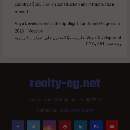
country’s $565.5 billion construction and infrastructure
market
Voya Development in the Spotlight: Landmark Progress in
2026 – Voya
on
Voya Development تعلن رسميًا الحصول على القرارات الوزارية
وبدء تنفيذ ZAT وCOY
realty-eg.net
realty-eg.net. All Right Reserved@2022
Contact us:
info@realty-eg.net