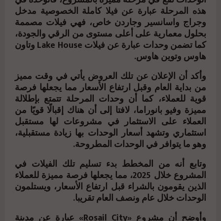
الوحدات تقع في مرحلة مميزة بالمشروع، فالوحدة في
هذه المرحلة عبارة عن فيلا كاملة الخصوصية مدخل
وجراج واسانسير وجاردن خاص، فهي فيلات مصممة
بحلول معمارية على أعلى مستوى من الرقي والجودة،
كما تضمن وحدات عبارة عن فيلات Lake House وتاون
هاوس وتوين هاوس.
وأكد أن الإعلان عن تلك العروض يأتي في وقت مميز
من بداية العام وقبل ارتفاع الأسعار مما يجعلها فرصة
قوية للعملاء، كما أن وحدات المرحلة تتمتع بإطلالة
مميزة وفيو بانوراما، لافتا إلى أن هناك إقبالًا قويًا من
العملاء على الاستثمار في مشروعات لها مستقبل
استثماري وتشهد أسعار الوحدات بها زيادة مستقبلية،
وهو ما يتوافر في الوحدات المطروحة.
وتابع أنه من المخطط بدء تسليم تلك الفيلات في
المشروع خلال 2025، مما يجعلها فرصة مميزة للعملاء
الذين يقومون بالشراء قبل ارتفاع الأسعار، ويستلمون
الوحدات خلال عام ونصف العام تقريبا.
وأوضح أن مشروع «Rosail City» عبارة عن مدينة