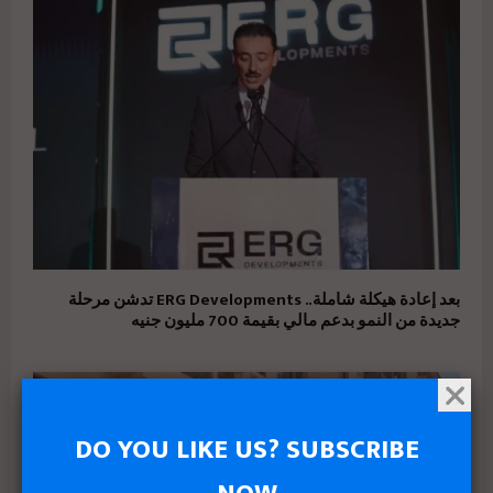
بعد إعادة هيكلة شاملة.. ERG Developments تدشن مرحلة
جديدة من النمو بدعم مالي بقيمة 700 مليون جنيه
DO YOU LIKE US? SUBSCRIBE