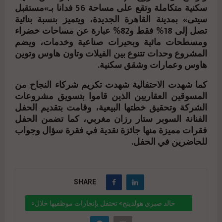
سكنية متكاملة وتقع على مساحة 56 فدانا بـ»مستقبل
سيتى» بمدينة القاهرة الجديدة، ويتميز بنسبة بنائية
تصل إلى 18% فقط و82% عبارة عن مساحات خضراء
ومسطحات مائية وبحيرات صناعية وخدمات، ويضم
المشروع وحدات تتنوع بين الفيلات وتاون هاوس وتوين
هاوس وعمارات وشقق سكنية.
كما شهدت الاحتفالية شهدت تكريم شركاء النجاح من
المسوقين العقاريين الذين قاموا بتسويق مشروعات
الشركة وتحقيق خطتها البيعية، وقامت بتقديم الحفل
الفنانة السوبر ستار رزان مغربي، كما تضمن الحفل
فقرات مميزة منها جائزة نقدية في فقرة سؤال وجواب
للحاضرين في الحفل.
SHARE
«خالد صبري هولدينج» تحتفل بإنجازات موظفيها خلال
2023.. وتكرم شركاء النجاح من المسوقين