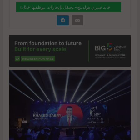
«خالد صبري هولدينج» تحتفل بإنجازات موظفيها خلال
2023.. وتكرم شركاء النجاح من المسوقين
" data-link="https://realty-
eg.net/%d8%ae%d8%a7%d9%84%d8%af-
%d8%b5%d8%a8%d8%b1%d9%8a-
%d9%87%d9%88%d9%84%d8%af%d9%8a%d9%
86%d8%ac-
%d8%aa%d8%ad%d8%aa%d9%81%d9%84-
%d8%a8%d8%a5%d9%86%d8%ac%d8%a7%d8%
b2%d8%a7%d8%aa-%d9%85%d9%88/"
href="#">