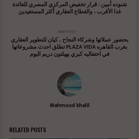
شنوده أمين : قرار تخفيض المركزي المصري للفائدة
%d8%a7%d9%84%d8%a8%d9%86%d8%a7%d8%
غدا الأقرب ، والقطاع العقاري أكثر المستفيدين
a1-
%d8%a7%d9%84%d8%b9%d8%b1%d8%a8%d9%
NEXT POST
8a-
بحضور عملائها وشركاء النجاح .. كيان للتطوير العقاري
تطلق احدث مشروعاتها PLAZA VIDA بغرب القاهره
%d9%84%d9%84%d8%aa%d8%b7%d9%88%d9%
في احتفاليه كبري بهيلتون دريم اليوم
8a%d8%b1-
%d8%a7%d9%84%d8%b9%d9%82%d8%a7%d8%
b1%d9%8a-%d8%aa%d8%b7/" href="#">
Mahmoud khalil
RELATED POSTS