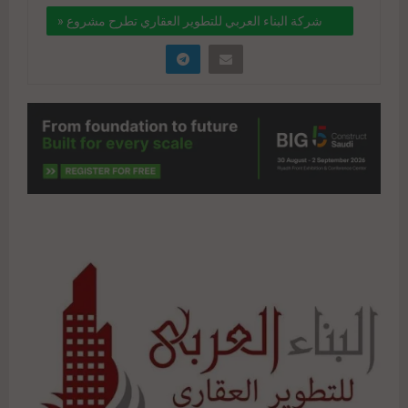
شركة البناء العربي للتطوير العقاري تطرح مشروع «
تمارا ريزورت » بالساحل الشمالي
" data-link="https://realty-
eg.net/%d8%b4%d8%b1%d9%83%d8%a9-
%d8%a7%d9%84%d8%a8%d9%86%d8%a7%d8%
a1-
%d8%a7%d9%84%d8%b9%d8%b1%d8%a8%d9%
8a-
%d9%84%d9%84%d8%aa%d8%b7%d9%88%d9%
8a%d8%b1-
%d8%a7%d9%84%d8%b9%d9%82%d8%a7%d8%
b1%d9%8a-%d8%aa%d8%b7/" href="#">