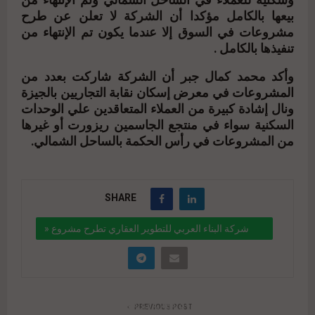
وسكنية للعملاء في الساحل الشمالي وتم الإنتهاء من
بيعها بالكامل مؤكدا أن الشركة لا تعلن عن طرح
مشروعات في السوق إلا عندما يكون تم الإنتهاء من
تنفيذها بالكامل .
وأكد محمد كمال جبر أن الشركة شاركت بعدد من
المشروعات في معرض إسكان نقابة التجاريين بالجيزة
ونال إشادة كبيرة من العملاء المتعاقدين علي الوحدات
السكنية سواء في منتجع الجاسمين ريزورت أو غيرها
من المشروعات في رأس الحكمة بالساحل الشمالي.
SHARE
شركة البناء العربي للتطوير العقاري تطرح مشروع «
تمارا ريزورت » بالساحل الشمالي
" data-link="https://realty-
eg.net/%d8%b4%d8%b1%d9%83%d8%a9-
PREVIOUS POST