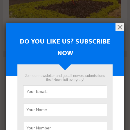
البنك الأهلي المصري وإدارة أمناء الاستثمار يتعاقدان مع رامتان
للتطوير العقاري لطرح وحدات جاهزة بالعاصمة الإدارية
DO YOU LIKE US? SUBSCRIBE
NOW
Archives
Join our newsletter and get all newest submissions
August 2026
first! New stuff everyday!
July 2026
June 2026
May 2026
April 2026
March 2026
February 2026