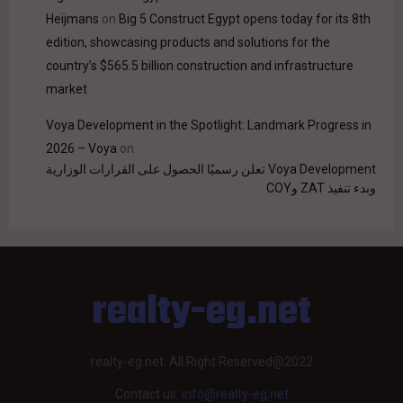
Heijmans
on
Big 5 Construct Egypt opens today for its 8th
edition, showcasing products and solutions for the
country’s $565.5 billion construction and infrastructure
market
Voya Development in the Spotlight: Landmark Progress in
2026 – Voya
on
Voya Development تعلن رسميًا الحصول على القرارات الوزارية
وبدء تنفيذ ZAT وCOY
realty-eg.net
realty-eg.net. All Right Reserved@2022
Contact us:
info@realty-eg.net