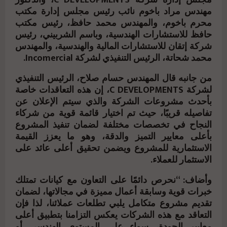
مجلس إدارة شركة C DEVELOPMENTS، والدكتور
مهندس مراد باخوم نائب رئيس مجلس إدارة مكتب
محرم باخوم، والمهندس محمد حافظ، رئيس مكتب
حافظ للاستشارات الهندسية، وباسم الشربيني، رئيس
شركة إتقان للاستشارات المالية والهندسية، والمهندس
محمد شحاتة، الرئيس التنفيذي لشركة Incomercial.
من جانبه قال المهندس حسام صلاح، الرئيس التنفيذي
لشركة C DEVELOPMENTS، إن هذه التعاقدات خاصة
بأحدث مشروعات الشركة والذي سيتم الإعلان عن
تفاصيله قريبًا، حيث تم اختيار قائمة قوية من شركاء
النجاح في تخصصات مختلفة لضمان تنفيذ المشروع
بأعلى معايير التميز والدقة، وهو ما يعزز القيمة
الاستثمارية للمشروع ويضمن تحقيق أعلى عائد على
الاستثمار للعملاء.
وأضاف: “نحرص دائمًا على التعاون مع كيانات تمتلك
خبرات قوية وسابقة أعمال مميزة في مجالاتها، لضمان
تقديم مشروع متكامل يلبي تطلعات عملائنا، لذا فإن
التعاقد مع هذه الشركات يعكس التزامنا بتطبيق أعلى