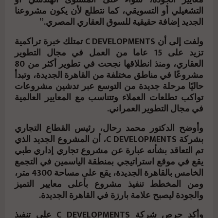
معايير الجودة، سواء على المستوى الهندسي أو
التشغيلي أو التسويقي، كما نتطلع لأن يكون مشروعنا
الجديد إضافة حقيقية للسوق العقاري المصري.”
ولفت إلى أن C DEVELOPMENTS تمتلك خبرة تراكمية
تزيد على 15 عاما من العمل في مجال التطوير
العقاري، ومنذ انطلاقها نجحت في تطوير أكثر من 80
مشروعًا في مناطق مختلفة من القاهرة الجديدة، وتبدأ
حاليًا مرحلة جديدة من التوسع عبر تدشين مشروعات
تواكب تطلعات العملاء وتتناسب مع المعايير العالمية
في مجال التطوير العمراني.
وأوضح الدكتور محمد رحال، رئيس القطاع التجاري
بشركة C DEVELOPMENTS، أن المشروع الجديد الذي
تم التعاقد بشأنه عبارة عن مشروع تجاري إداري طبي
يقع في موقع استراتيجي بمنطقة الياسمين في التجمع
الخامس بالقاهرة الجديدة، يقع على مساحة 4300 متر،
ومن المخطط تنفيذ مشروع بأعلى معايير التميز
والجودة ليصبح علامة بارزة في القاهرة الجديدة.
وأكد حرص شركة C DEVELOPMENTS على تنفيذ