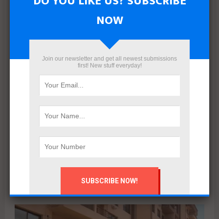
DO YOU LIKE US? SUBSCRIBE
جولدن تاون تبدأ أعمال الإنشاءات بمشروع «GT Business City»
بالتزامن مع طرح المرحلة الأولى للبيع
NOW
Join our newsletter and get all newest submissions
first! New stuff everyday!
بعد إعادة هيكلة شاملة.. ERG Developments تدشن مرحلة
جديدة من النمو بدعم مالي بقيمة 700 مليون جنيه