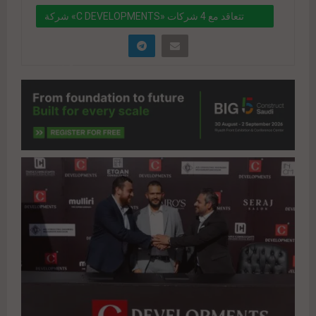
شركة «C DEVELOPMENTS» تتعاقد مع 4 شركات
متخصصة في التسويق والإدارة والتشغيل والاستشارات
الهندسية
" data-link="https://realty-
eg.net/%d8%b4%d8%b1%d9%83%d8%a9-c-
developments-
%d8%aa%d8%aa%d8%b9%d8%a7%d9%82%d8%
af-%d9%85%d8%b9-4-
%d8%b4%d8%b1%d9%83%d8%a7%d8%aa-
%d9%85%d8%aa%d8%ae%d8%b5%d8%b5%d8%
a9-%d9%81%d9%8a-%d8%a7%d9%84/"
href="#">