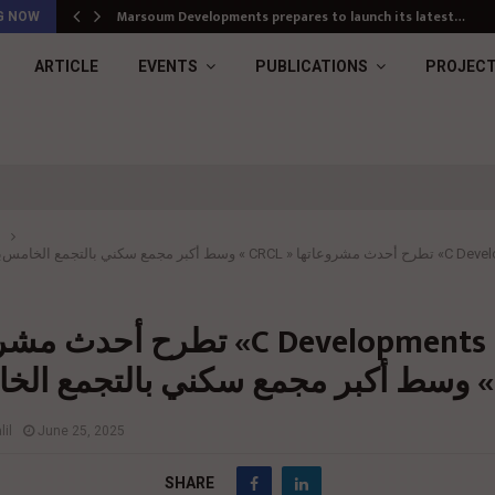
Marsoum Developments prepares to launch its latest…
G NOW
ARTICLE
EVENTS
PUBLICATIONS
PROJEC
ب
velopments» تطرح أحدث مشروعاتها
il
June 25, 2025
SHARE