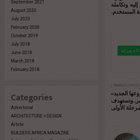
September 2021
ليه وتكامله
بة المستخدم
August 2020
July 2020
February 2020
October 2019
July 2018
شركة « C Developments» تطرح أحدث مشروعاتها « CRCL » وسط أكبر مجمع سكني بالتجمع
June 2018
الخامس
March 2018
February 2018
" data-l
%d8%aa
PREVIOUS POST
«راية للتطوير» تطلق مشروعها الجديد
Categories
%d9%85
«ر..وتستهدف
%d9%88%
Advertorial
ARCHITECTURE + DESIGN
Article
BUILDERS AFRICA MAGAZINE