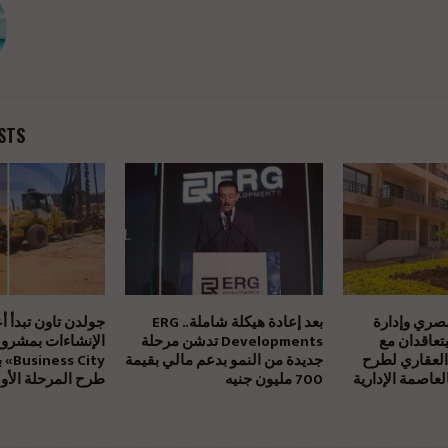
STS
مصري وإدارة
بعد إعادة هيكلة شاملة.. ERG
جولدن تاون تبدأ أ
يتعاقدان مع
Developments تدشن مرحلة
العقاري لطرح
جديدة من النمو بدعم مالي بقيمة
بالتز
عاصمة الإدارية
700 مليون جنيه
طرح المرحلة الأول