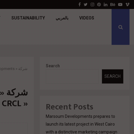
جولدن تاون تبدأ أعمال الإنشاءات بمشروع «GT…
Facebook
Twitter
Instagram
Pinterest
Linkedin
Behance
Youtu
V
T
SUSTAINABILITY
بالعربي
VIDEOS
Search
شركة « C Developments» تطرح أحدث مشروعاتها « CRCL » وسط أكبر مجمع سكني بالتجمع الخامس
SEARCH
« CRCL » وسط أكبر مجمع سكني بالتجمع الخامس
Recent Posts
Marsoum Developments prepares to
launch its latest project in West Cairo
with a distinctive marketing campaign