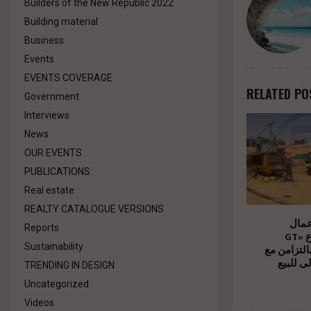
Builders of the New Republic 2022
Building material
Business
Events
EVENTS COVERAGE
RELATED PO
Government
Interviews
News
OUR EVENTS
PUBLICATIONS
Real estate
REALTY CATALOGUE VERSIONS
عمال
Reports
الإنشاءات بمشروع «GT
Sustainability
Business City» امن مع
ى للبيع
TRENDING IN DESIGN
Uncategorized
Videos