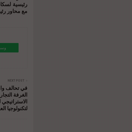
رئيسية لسكان
مع محاور رئ.
ents-
NEXT POST
في تحالف واع:
l-
الغرفة التجار
الاستراتيجي ”
لتكنولوجيا ال