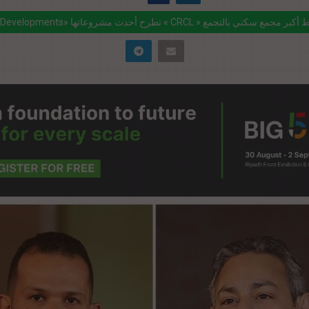
ink="https://realty-eg.net/%d8%b4%d8%b1%d9%83%d8%a9-c-developm
%d8%b7%d8%b1%d8%ad-%d8%a3%d8%ad%d8%af%d8%ab-
%d8%b4%d8%b1%d9%88%d8%b9%d8%a7%d8%aa%d9%87%d8%a7-crc
d8%b3%d8%b7/" href="#">