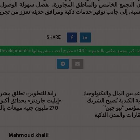
 التجمع الخامس والمناطق المجاورة، بفضل سهولة الوصول إ
يسية، إلى جانب توفير خدمات ذكية ومرافق حديثة تعزز من تجر
SHARE
ink="https://realty-eg.net/%d8%b4%d8%b1%d9%83%d8%a9-c-developm
%d8%b7%d8%b1%d8%ad-%d8%a3%d8%ad%d8%af%d8%ab-
د بين المال والتكنولوجيا
%d8%b4%d8%b1%d9%88%d8%b9%d8%a7%d8%aa%d9%87%d8%a7-crc
ية الكندية تُصبح الشريك
إيليت جاردنز» بحدائق أكتوب
d8%b3%d8%b7/" href="#">
270 مليون جنيه مبيعات بالمرحلة الأولى
لمؤتمر “نيو جين
عقارات والمدن الذكية
Mahmoud khalil