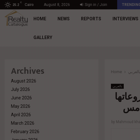
C
د. محمد راشد: Market Dynamics أصبحت المعيار…
Cairo
August 8, 2026
Sign in / Join
TRENDIN
25.2
HOME
NEWS
REPORTS
INTERVIEWS
GALLERY
Archives
Home
العربي
August 2026
بالعربي
July 2026
شركة « C De
June 2026
May 2026
April 2026
by
Mahmoud khal
March 2026
February 2026