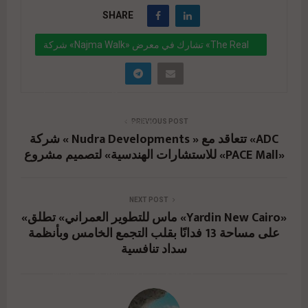
SHARE
شركة «Najma Walk» تشارك في معرض «The Real
Estate Expo» بخصومات تبدأ من 500 ألف جنيه على
كل عقد..ولمدة 4 أيام
" data-link="https://realty-
PREVIOUS POST
شركة « Nudra Developments » تتعاقد مع «ADC
eg.net/%d8%b4%d8%b1%d9%83%d8%a9-najma-
للاستشارات الهندسية» لتصميم مشروع «PACE Mall»
walk-%d8%aa%d8%b4%d8%a7%d8%b1%d9%83-
%d9%81%d9%8a-
NEXT POST
%d9%85%d8%b9%d8%b1%d8%b6-the-real-
«ماس للتطوير العمراني» تطلق «Yardin New Cairo»
على مساحة 13 فدانًا بقلب التجمع الخامس وبأنظمة
estate-expo-
سداد تنافسية
%d8%a8%d8%ae%d8%b5%d9%88%d9%85%d8%
a7%d8%aa-%d8%aa/" href="#">