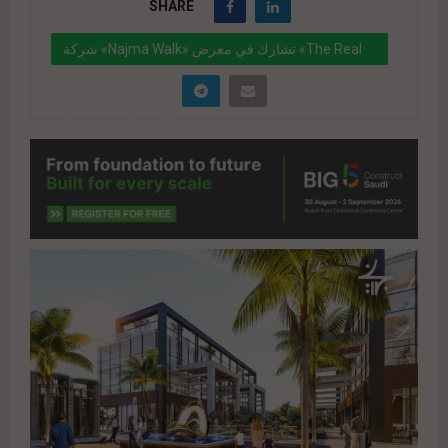
SHARE
شركة «Najma Walk» تشارك في معرض «The Real
Estate Expo» بخصومات تبدأ من 500 ألف جنيه على
كل عقد..ولمدة 4 أيام
" data-link="https://realty-
eg.net/%d8%b4%d8%b1%d9%83%d8%a9-najma-
walk-%d8%aa%d8%b4%d8%a7%d8%b1%d9%83-
%d9%81%d9%8a-
%d9%85%d8%b9%d8%b1%d8%b6-the-real-
estate-expo-
%d8%a8%d8%ae%d8%b5%d9%88%d9%85%d8%
a7%d8%aa-%d8%aa/" href="#">