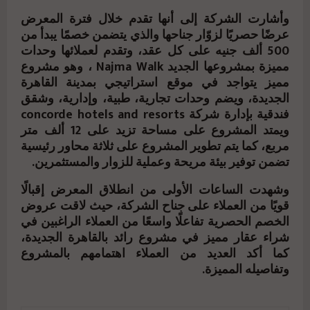
وأشارت الشركة إلى أنها تقدم خلال فترة المعرض
عرضًا حصريًا لزوّار جناحها والذي يتضمن خصمًا يبدأ من
500 ألف جنيه على كل عقد، وتقدم لعملائها وحدات
مميزة بمشروعها الجديد Najma Walk ، وهو مشروع
مميز يتواجد في موقع استراتيجي بمدينة القاهرة
الجديدة، ويضم وحدات تجارية، طبية، وإدارية، وشقق
فندقية بإدارة شركة concorde hotels and resorts
ويمتد المشروع على مساحة تزيد على 12 ألف متر
مربع، كما يتم تطوير المشروع على ثلاثة محاور رئيسية
تضمن توفير بيئة مريحة وعملية للزوار والمستثمرين.
وشهدت الساعات الأولى من انطلاق المعرض إقبالًا
قويًا من العملاء على جناح الشركة، حيث لاقت عروض
الخصم الحصرية تفاعلًا واسعًا من العملاء الراغبين في
شراء عقار مميز في مشروع رائد بالقاهرة الجديدة،
كما أكد العديد من العملاء اهتمامهم بالمشروع
وتفاصيله المميزة.