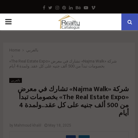
Facebook
Twitter
Instagram
Pinterest
Linkedin
Behance
Youtube
Vimeo
PRIMARY
MENU
Home
بالعربي
شركة «Najma Walk» تشارك في معرض «The Real Estate Expo»
بخصومات تبدأ من 500 ألف جنيه على كل عقد..ولمدة 4 أيام
بالعربي
شركة «Najma Walk» تشارك في معرض
«The Real Estate Expo» بخصومات تبدأ
من 500 ألف جنيه على كل عقد..ولمدة 4
أيام
by
Mahmoud khalil
May 18, 2025