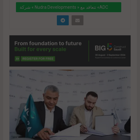
شركة « Nudra Developments » تتعاقد مع «ADC
للاستشارات الهندسية» لتصميم مشروع «PACE Mall»
" data-link="https://realty-
eg.net/%d8%b4%d8%b1%d9%83%d8%a9-nudra-
developments-
%d8%aa%d8%aa%d8%b9%d8%a7%d9%82%d8%
af-%d9%85%d8%b9-adc-
%d9%84%d9%84%d8%a7%d8%b3%d8%aa%d8%
b4%d8%a7%d8%b1%d8%a7%d8%aa-
%d8%a7%d9%84%d9%87/" href="#">