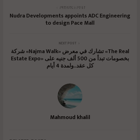
eg.net/%d8%b4%d8%b1%d9%83%d8%a9-nudra-
PREVIOUS POST
Nudra Developments appoints ADC Engineering
developments-
to design Pace Mall
%d8%aa%d8%aa%d8%b9%d8%a7%d9%82%d8%
af-%d9%85%d8%b9-adc-
NEXT POST
%d9%84%d9%84%d8%a7%d8%b3%d8%aa%d8%
شركة «Najma Walk» تشارك في معرض «The Real
Estate Expo» بخصومات تبدأ من 500 ألف جنيه على
b4%d8%a7%d8%b1%d8%a7%d8%aa-
كل عقد..ولمدة 4 أيام
%d8%a7%d9%84%d9%87/" href="#">
Mahmoud khalil