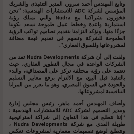
وتابع المهندس أحمد سرور، المدير التنفيذى والشريك
المؤسس لشركة ADC للاستشارات الهندسية: “نحن
فخورون بشراكتنا مع Nudra والتي تمتلك رؤية
استثمارية واعدة وخطط عمل طموحة نسعد بكوننا
جزءًا منها، ونؤكد التزامنا بتقديم تصاميم تواكب الرؤية
الطموحة للشركة وتسهم في تقديم قيمة مضافة
لمشروعاتها وللسوق العقاري”.
ولفت إلى أن شركة Nudra Developments تعد من
الشركات الواعدة في مجال التطوير العقاري، حيث
تعتمد على رؤية مختلفة تركز على المصداقية، والبدء
بالتنفيذ قبل البيع، مع الالتزام برفع معايير التسليم
والجودة في السوق المصري، وهو ما يعزز من المزايا
التنافسية لمشروعاتها.
وأضاف المهندس أحمد ماهر، رئيس مجلس إدارة
ومدير التصميم لشركة ADC للاستشارات الهندسية :
“إننا نتطلع في هذا التعاون إلى شراكة استراتيجية
طويلة المدى مع شركة Nudra Developments ،
ونتطلع لوضع تصميمات معمارية لمشروعات تعكس