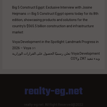
Big 5 Construct Egypt: Exclusive Interview with Josine
Heijmans
on
Big 5 Construct Egypt opens today for its 8th
edition, showcasing products and solutions for the
country’s $565.5 billion construction and infrastructure
market
Voya Development in the Spotlight: Landmark Progress in
2026 – Voya
on
Voya Development تعلن رسميًا الحصول على القرارات الوزارية
وبدء تنفيذ ZAT وCOY
realty-eg.net
realty-eg.net. All Right Reserved@2022