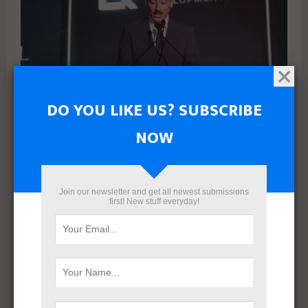
DO YOU LIKE US? SUBSCRIBE
NOW
بعد إعادة هيكلة شاملة.. ERG Developments تدشن مرحلة
جديدة من النمو بدعم مالي بقيمة 700 مليون جنيه
Join our newsletter and get all newest submissions
first! New stuff everyday!