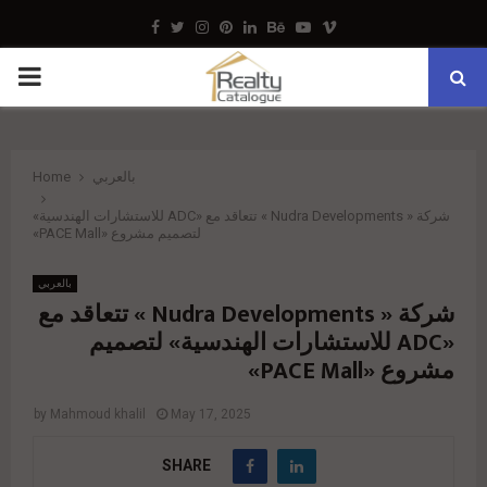
Facebook
Twitter
Instagram
Pinterest
Linkedin
Behance
Youtube
Vimeo
PRIMARY
MENU
بالعربي
Home
شركة « Nudra Developments » تتعاقد مع «ADC للاستشارات الهندسية»
لتصميم مشروع «PACE Mall»
بالعربي
شركة « Nudra Developments » تتعاقد مع
«ADC للاستشارات الهندسية» لتصميم
مشروع «PACE Mall»
by
Mahmoud khalil
May 17, 2025
SHARE