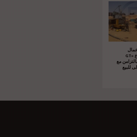
عمال
الإنشاءات بمشروع «GT
Business City» امن مع
ى للبيع