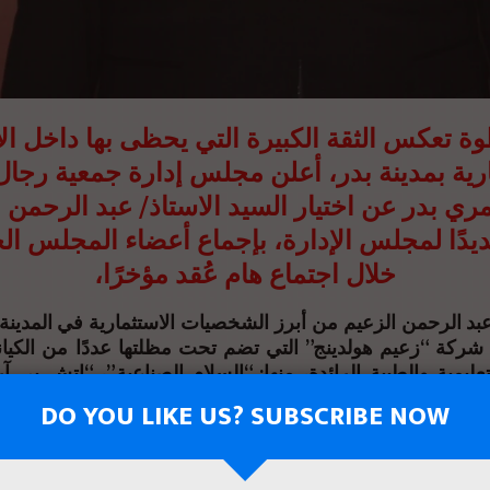
 تعكس الثقة الكبيرة التي يحظى بها داخل ا
ارية بمدينة بدر، أعلن مجلس إدارة جمعية رجال
ي بدر عن اختيار السيد الاستاذ/ عبد الرحمن 
ديدًا لمجلس الإدارة، بإجماع أعضاء المجلس ا
خلال اجتماع هام عُقد مؤخرًا،
ذ عبد الرحمن الزعيم من أبرز الشخصيات الاستثمارية في المدين
ركة “زعيم هولدينج” التي تضم تحت مظلتها عددًا من الكيان
تعليمية والطبية الرائدة، منها: “السلام الصناعية”، “إتش بي آ
التعليم وإدارة الجامعات”، “بشاير بدر للاستثمار”، “الغصون”
DO YOU LIKE US? SUBSCRIBE NOW
”لورا”، إلى جانب شركات أخرى تسهم في دفع عجلة التنمية داخل
 سجلًا حافلًا في العمل العام، إذ شغل سابقًا منصب نائ