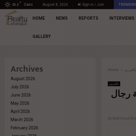
C
د. محمد راشد: Market Dynamics أصبحت المعيار…
Cairo
August 8, 2026
Sign in / Join
TRENDIN
25.2
HOME
NEWS
REPORTS
INTERVIEWS
GALLERY
Archives
Home
العربي
August 2026
بالعربي
July 2026
ة رجال
June 2026
May 2026
April 2026
by
Mahmoud khal
March 2026
February 2026