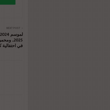
NEXT POST
ومحمود طا
8%a9-
في احتفالية 