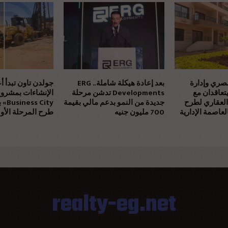
مصري وإدارة
بعد إعادة هيكلة شاملة.. ERG
جولدن تاون تبدأ أ
يتعاقدان مع
Developments تدشن مرحلة
العقاري لطرح
جديدة من النمو بدعم مالي بقيمة
بالتز
عاصمة الإدارية
700 مليون جنيه
طرح المرحلة الأول
realty-eg.net