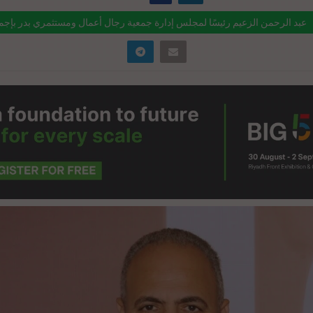
عبد الرحمن الزعيم رئيسًا لمجلس إدارة جمعية رجال أعمال ومستثمري بدر بإجما
ink="https://realty-eg.net/%d8%b9%d8%a8%d8%af-
%d9%84%d8%b1%d8%ad%d9%85%d9%86-
%d9%84%d8%b2%d8%b9%d9%8a%d9%85-
%d8%a6%d9%8a%d8%b3%d9%8b%d8%a7-
%d9%85%d8%ac%d9%84%d8%b3-%d8%a5%d8%af%d8%a7%d8%b1%d
 href="#">