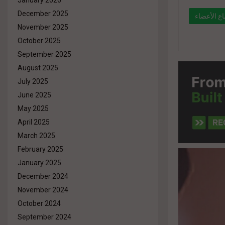
January 2026
December 2025
ع الأعضاء
November 2025
October 2025
" data-l
September 2025
%d8%a7
August 2025
%d8%a7
July 2025
%d8%b1
June 2025
%d9%84
May 2025
%d8%ac/"
April 2025
March 2025
February 2025
January 2025
December 2024
November 2024
October 2024
September 2024