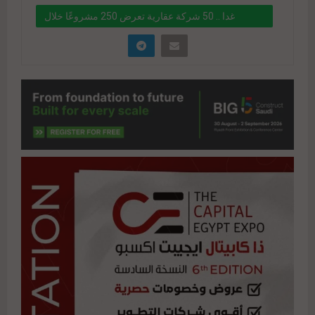
غدا .. 50 شركة عقارية تعرض 250 مشروعًا خلال
فعاليات «THE CAPITAL EGYPT EXPO»
" data-link="https://realty-
eg.net/%d8%ba%d8%af%d8%a7-50-
%d8%b4%d8%b1%d9%83%d8%a9-
%d8%b9%d9%82%d8%a7%d8%b1%d9%8a%d8%
a9-%d8%aa%d8%b9%d8%b1%d8%b6-250-
%d9%85%d8%b4%d8%b1%d9%88%d8%b9%d9%
8b%d8%a7-%d8%ae%d9%84%d8%a7%d9%84-
%d9%81%d8%b9/" href="#">