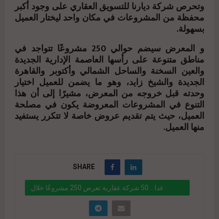
وتحرص شركة ديارنا للتسويق العقاري على وجود أكبر
محفظة من المشروعات في مكان واحد ليختار العميل
بسهولة.
و المعرض سيضم حوالي 250 مشروعًا تتواجد في
مناطق متنوعة على رأسها العاصمة الإدارية الجديدة
والعين السخنة والساحل الشمالي وأكتوبر والقاهرة
الجديدة والشيخ زايد، وهو ما يضمن للعميل اختيار
وحدته قبل خروجه من المعرض، مشيرًا إلى أن هذا
التنوع في المشروعات المعروضة يكون في مصلحة
العميل، حيث يتم تقديم عروض خاصة لا تتكرر يستفيد
منها العميل.
SHARE
غدا .. 50 شركة عقارية تعرض 250 مشروعًا خلال
فعاليات «THE CAPITAL EGYPT EXPO»