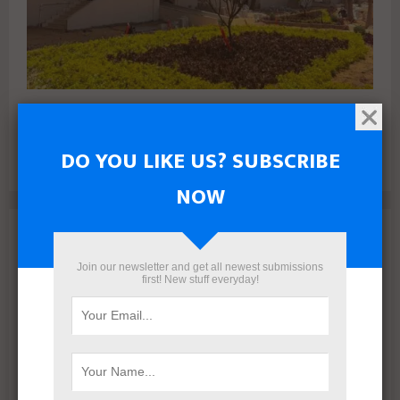
البنك الأهلي المصري وإدارة أمناء الاستثمار يتعاقدان مع رامتان
للتطوير العقاري لطرح وحدات جاهزة بالعاصمة الإدارية
DO YOU LIKE US? SUBSCRIBE
NOW
Archives
Join our newsletter and get all newest submissions
August 2026
first! New stuff everyday!
July 2026
June 2026
May 2026
April 2026
March 2026