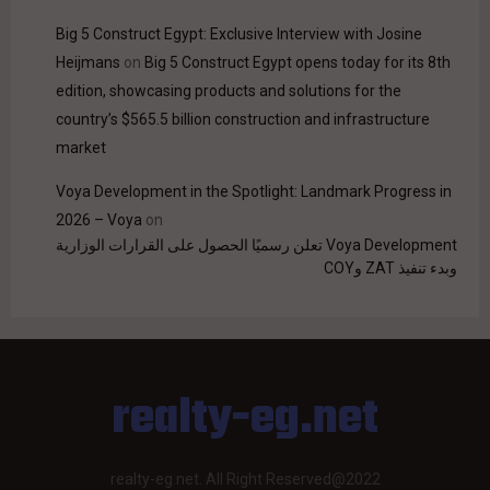
Big 5 Construct Egypt: Exclusive Interview with Josine
Heijmans
on
Big 5 Construct Egypt opens today for its 8th
edition, showcasing products and solutions for the
country’s $565.5 billion construction and infrastructure
market
Voya Development in the Spotlight: Landmark Progress in
2026 – Voya
on
Voya Development تعلن رسميًا الحصول على القرارات الوزارية
وبدء تنفيذ ZAT وCOY
realty-eg.net
realty-eg.net. All Right Reserved@2022