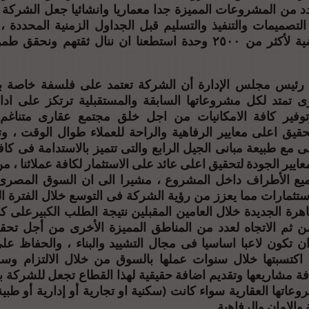
دد من المشروعات المميزة جدا معماريا وانشائيا جعل الشركة 
سنوات الماضية لأكثر من ٢٥٠٠ وحدة استطعنا ان ننال ثقتهم ون
رئيس مجلس الإدارة أن الشركة تعتمد على فلسفة خاصة ب
رى تمتد لكل مشروعاتها السابقة والمستقبلية ترتكز على ادا
وفير كافة الامكانيات من اجل خلق مجتمع عقارى متناغم 
لتحقيق اعلى معايير الرفاهية والراحة للعملاء طوال الوقت ، و
 مع طبيعة مبانى الجيل الرابع والتى تتميز بالاستدامة فى كا
عايير الجودة لتحقيق اعلى عائد على الاستثمار لكافة عملائنا ، 
جميع الأطراف داخل المشروع ، مشيرا الى ان السوق المصر
ستثمارات مما يعزز من رؤية الشركة فى التوسع خلال الفترة ا
اهرة الجديدة خلال العامين المقبلين نتيجة الطلب الكبيرعلى ك
من ثم الاتجاه لعدد من المناطق المميزة الأخرى من أجل ت
 تكون لاعبا اساسيا فى مجال التشييد والبناء ، والحفاظ على
 اكتسبتها خلال سنوات عملها بالسوق من خلال الالتزام و
افة مشاريعها وتقديم اضافة حقيقية لهذا القطاع تجعل للشركة
اتها العقارية سواء كانت (سكنية او تجارية أو إدارية أو طبي
والامان والرفاهية .