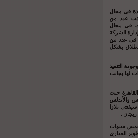
ئدة فى مجال
نوب القاهرة حيث تأسست الشركة عام ٢٠١٤ ونفذت عدد من
ات فى مجال
دارة الشركة
ة فى عدد من
انطلاق بشكل
جودة التنفيذ
ت لها بجانب
لقاهرة حيث
للوتس والأندلس
يفنتى بلازا
ريجان .
لخمس سنوات
وير العقارى