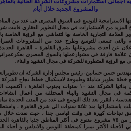
نيه اجمالى استثمارات مشروعات الشركة الحالية بالقاهر
والمشروع الجديد خلال أيام
ا الاستراتيجية للتوسع فى السوق المصرى فى عدد من المناط
 المزيد من الاستثمارات فى مجال التطوير العقارى قامت شرك
ير العلامة التجارية الخاصة بها لتتماشى مع الرؤية الخاصة ب
بلة والتى تسعى للتوسع وطرح عدد من المشروعات العمرانية
اعلان عن أحدث مشروعاتها بشرق القاهرة – القاهرة الجديدة 
 علامة فارقة فى مشوارعملها بالسوق المصرى بفكرعمران
 مع الرؤية المتطورة للشركة فى مجال التشييد والبناء .
ندس حسن حسانين- رئيس مجلس إدارة الشركة ان تطويرالعلا
 مع خطة تطوير شاملة وطموحة لاستكمال خطط نجاح الشركة 
السابقة والتى بداتها الشركة منذ ١٠ سنوات بجنوب القاهرة ، ا
مة فى مجال التشييد والبناء المختلفة من اعمال انشاءا
دسية ، لتقرر بعد ذلك التوسع فى عدد من المدن الجديدة تم
تقلت باستثماراتها منذ ثلاثة سنوات الى شرق القاهرة ، واست
حقق نجاحات كبيرة فى وقت قياسى جدا ، حيث نفذت خلال ه
البسيطة أكثر من ٧٥ مشروع متنوع فى أكثر المناطق جذبا بالقاهرة
 الأحياء الأكثر تميزا كمنظقة اللوتس والاندلس و أحياء ا