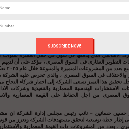
صية بنظام الهولو وول و نظام البي في سي ويندو ونظام الفلا
 تسمح بتمكين العملاء لامتلاك خصوصيتهم داخل وحدتهم الس
خلية حسب احتياج كل عميل ، وبالرغم من صعوبة وتكلفة هذه ال
 بها ولاقت استحسانا من الجميع وعززت من قوة وأداء الشر
 عقارية مبتكرة داخل السوق .
ه من ضمن المحاور الأساسية للشركة التى تعتمد عليها فى تنفي
 وفقا لأعلى المعايير الفنية ، والالتزام بالجودة وتحقيق الاستدامة
ك الاساسى الذى يدفعها لان تكون فى خلال العشرة سنوات ال
ت التطوير العقارى فى السوق المصرى ، مؤكد على أن لديهم
من أجل التوسع بع
ز والاختلاف فى السوق المصرى ، والذى تحرص عليه الشركة دا
جل تحقيق هذا التميز تسعى الشركة إلى اختيار شركاء النجاح م
ت الاستشارات الهندسية المعمارية والتنفيذية وشركات الادا
سوق المصرى من اجل الحفاظ على القيمة المعمارية والاست
ر حسين حسانين – نائب رئيس مجلس إدارة الشركة ان مش
فى إطار خطة توسعية لتحقق مستهدفات الشركة وتعزز من قوت
رى ، بعدد من المشروعات ذات القيمة المعمارية والاستثمارية