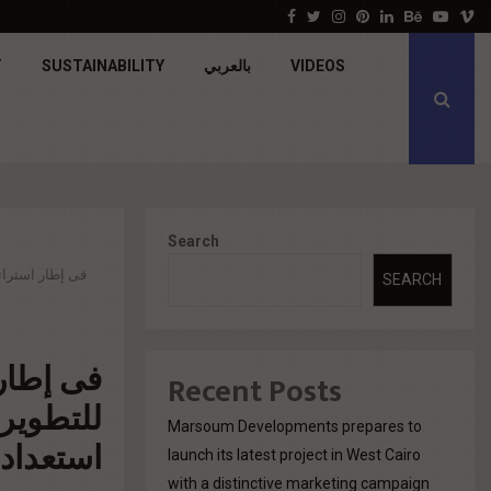
جولدن تاون تبدأ أعمال الإنشاءات بمشروع «GT…
Facebook
Twitter
Instagram
Pinterest
Linkedin
Behance
Youtu
V
VIDEOS
بالعربي
SUSTAINABILITY
T
Search
فى إطار استراتي
SEARCH
فى إطار 
Recent Posts
للتطوير 
Marsoum Developments prepares to
استعداد
launch its latest project in West Cairo
with a distinctive marketing campaign