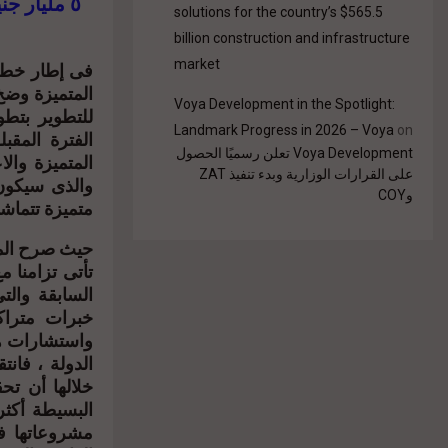
٥ مليار ج
solutions for the country’s $565.5
billion construction and infrastructure
market
فى إطار خطته
المتميزة وضخ
Voya Development in the Spotlight:
للتطوير بتطو
Landmark Progress in 2026 – Voya
on
الفترة المق
Voya Development تعلن رسميًا الحصول
المتميزة وال
على القرارات الوزارية وبدء تنفيذ ZAT
والذى سيكون
وCOY
متميزة تتماشى
حيث صرح المه
تأتى تزامنا
خبرات متراك
واستشارات هن
الدولة ، فان
خلالها أن ت
مشروعاتها في