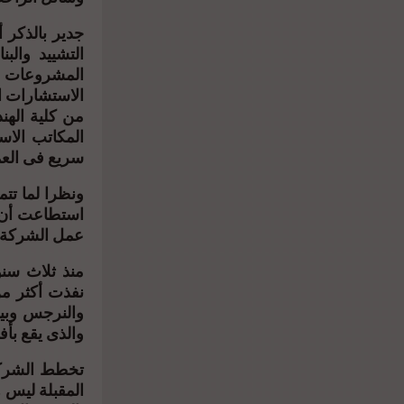
جدير بالذكر 
المشروعات ا
الاستشارات ا
من كلية الهن
المكاتب الاس
سريع فى العم
ونظرا لما تتم
استطاعت أن ت
عمل الشركة ف
منذ ثلاث سن
والنرجس وبيت
والذى يقع بأف
تخطط الشركة
المقبلة ليس 