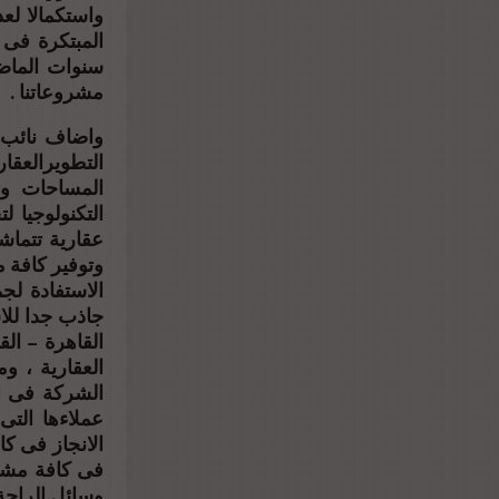
واستكمالا لع
مشروعاتنا .
واضاف نائب 
التطويرالعقا
المساحات وت
التكنولوجيا 
عقارية تتماشى
وتوفير كافة م
الاستفادة ل
جاذب جدا للا
القاهرة – الق
العقارية ، و
الشركة فى ان
عملاءها التى
الانجاز فى ك
فى كافة مشروع
وسائل الراحة 