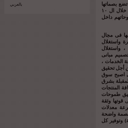
تضع بصماتها
بالعربي
المبتكرة فى التصميمات والتنفيذ والتسليم قبل الجداول الزمنية المحددة ، خلال ال ١٠
حقق طموحاتهم داخل
ها فى مجال
رة واستغلال
، واستغلال
تصميم مبانى
فة الخدمات ،
من أجل تحقيق
ى اصبح سوق
لمقبلة بشرق
افة المنتجات
حقيق طموحات
 قوتها وثقة
سرعة معدلات
 بصمة واضحة
ة) وتوفير كل