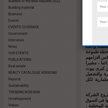
Builders of the New Republic 2022
ت سلاب وهذه
كنية وتقسيم
Building material
فكرة الا ان
Business
كة فى السوق
Events
EVENTS COVERAGE
Government
ذ مشروعاتها
 الذى تعتبرهم
Interviews
مقبلة واحدة
News
 خطة طموحة
OUR EVENTS
دد من المشروعات المتميزة والمتنوعة خلال عام ٢٠٢٥ تعكس التزامهم
PUBLICATIONS
ئما ، مشيرا
Real estate
ن كبرى بيوت
رة والتشغيل
REALTY CATALOGUE VERSIONS
ثمارية لكل
Reports
Sustainability
TRENDING IN DESIGN
روع الشركة
Uncategorized
ها فى السوق
 المختلفة ،
Videos