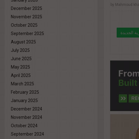
January 2026
by
Mahmoud khal
December 2025
November 2025
October 2025
ية الجديدة
September 2025
August 2025
 المشاريع
July 2025
" data-l
June 2025
May 2025
%d8%a7
April 2025
9%87%d
March 2025
%d9%84%
February 2025
January 2025
December 2024
November 2024
October 2024
September 2024