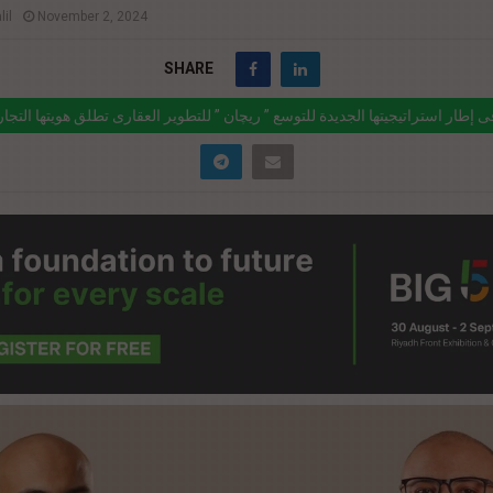
il
November 2, 2024
SHARE
ى إطار استراتيجيتها الجديدة للتوسع ” ريچان ” للتطوير العقارى تطلق هويتها التجار
استعدادا لطرح مجموعة من
ink="https://realty-eg.net/%d9%81%d9%89-%d8%a5%d8%b7%d8%a7%d
%d8%b3%d8%aa%d8%b1%d8%a7%d8%aa%d9%8a%d8%ac%d9%8a%d
8%a7-%d8%a7%d9%84%d8%ac%d8%af%d9%8a%d8%af%d8%a9-
d9%84%d8%aa%d9%88%d8%b3%d8%b9-2/" href="#">