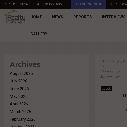
Mar
د. محمد راشد: Market Dynamics أصبحت المعيار…
August 8, 2026
Sign in / Join
TRENDING NOW
HOME
NEWS
REPORTS
INTERVIEWS
GALLERY
Archives
العربي
Home
دادا لطرح مجموعة
August 2026
من المشاريع
July 2026
June 2026
بالعربي
”
May 2026
April 2026
March 2026
February 2026