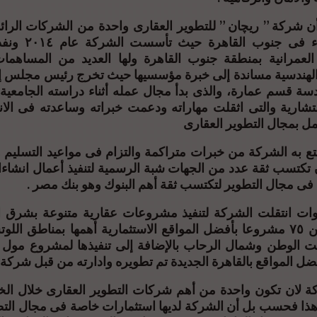
أن شركة ” ريچان ” للتطوير العقارى واحدة من الشركات الرا
التشييد والبناء فى ج
لعمرانية بمنطقة جنوب القاهرة ولها العديد من المساهم
لهندسية مساندة إلى خبرة مؤسسيها حيث تخرج رئيس مجلس إ
دسة قسم عمارة، والذى بدأ مجال عمله أثناء دراسته الجامعي
تشارية والتى اثقلت مهاراته ودعمت خبراته وساعدته فى ال
ل بمجال التطوير العقارى
تع به الشركة من خبرات متراكمة والتزام فى مواعيد التسليم و
كتسب ثقة عدد من الجهات شبة الرسمية لتنفيذ أعمال انشاءا
ى مجال التطوير لتكتسب ثقة أهم البنوك وهو بنك مصر .
وات انتقلت الشركة لتنفيذ مشروعات عقارية متنوعة بشرق ا
نفذت أكثر من ٧٥ مشروعا بأفضل المواقع الاستثمارية أهمها بمناطق ا
 الوطن وشمال الرحاب بالإضافة إلى تنفيذها لمشروع مول س
ضل المواقع بالقاهرة الجديدة تم تطويره وادارته من قبل شركة 
 لان تكون واحدة من أهم شركات التطوير العقارى خلال ا
هذا فحسب بل أن الشركة لديها استثمارات خاصة فى مجال التط