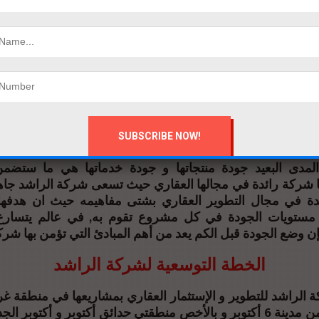
سمها فى الأذهان ويساعدها على تكوين
عريضة من العملاء.
 ضوء تكوين محفظة إستثمارية متنوعة من المشروعات ت
 عملت الراشد في كافة مشروعاتها على توفير كل متطلبات الع
و توفير جميع الخدمات و المرافق المطلوبة لتوفير بيئة سليمة
لخصوصية و الرفاهية بجميع أنواعها ليكون معيار الجودة و الدق
لها من حيث الإنشاءات ومواعيد الإستلام وخدمة ما بعد البيع.
لمدى البعيد جودة منتجاتها و جودة خدماتها هي ما ستضمن
ا شركة رائدة في مجالها العقاري حيث تسعى شركة الراشد جاه
ئدة في مجال التطوير العقاري بشتى مفاهيمه حيث ان هدفها
مستويات الجودة في كل مشروع تقوم به, في عالم يتسارع 
ن وضع الجودة قبل الكم يعد من أهم المبادئ التي تؤمن بها شرك
الخطة التوسعية لشركة الراشد
الراشد للتطوير و الإستثمار العقاري بمشاريعها في منطقة غر
تحديداً بداية من مدينة 6 أكتوبر و بالأخص منطقتي حدائق أكتوبر و أكتوب