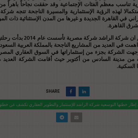
ية تناسب معظم الفئات الإجتماعية وقد حققت نجاحاً باهراً م
كمالا لهذه الرؤية الإستثمارية والمسيرة الناجحة تتجه شركة ا
اني في القاهرة الجديدة و غيرها من المدن الإستثنائية ذات المو
رق القاهرة.
الجدير بالذكر, ان شركة الراشد شركة 
همت في العديد من المشاريع الناجحة بالمملكة العربية السعودي
ة من مدينة السادس من أكتوبر حيث أقامت الشركة العديد 
 السكنية.
SHARE
إطار خطتها التوسعية شركة الراشد للإستثمار والتطوير العقاري تكشف عن خطتها
وتستهدف 500 مليون جنيه استثمارات حتى نهاية 2024
ink="https://realty-eg.net/%d9%81%d9%89-%d8%a5%d8%b7%d8%a7%d