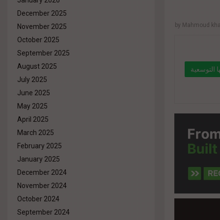
January 2026
December 2025
by
Mahmoud khal
November 2025
October 2025
September 2025
August 2025
 التوسعية
July 2025
June 2025
May 2025
" data-l
April 2025
%d8%ae
March 2025
%d8%a7
February 2025
%d8%b4
January 2025
%d9%84%
December 2024
November 2024
October 2024
September 2024