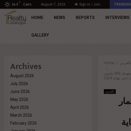
C
د. محمد راشد: Market Dynamics أصبحت المعيار…
Cairo
August 7, 2026
Sign in / Join
TRENDIN
26.9
HOME
NEWS
REPORTS
INTERVIEWS
GALLERY
Archives
العربي
Home
فى إطار خطتها التوسعية شركة الراشد للإستثمار والتطوير العقاري تكشف عن خطتها التوسعية وتستهدف 500 مليون
August 2026
تى نهاية 2024
July 2026
June 2026
بالعربي
مار
May 2026
April 2026
March 2026
اية
February 2026