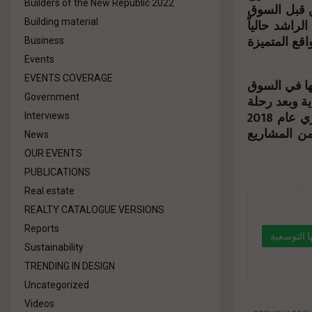
Builders of the New Republic 2022
ن قبل السوق
لراشد حالياً
Building material
اقع المتميزة
Business
Events
EVENTS COVERAGE
مصرية تأسست عام 2014 بدأت رحلتها في السوق
Government
ة وبعد رحلة
من النجاح توجهت الشركة بجزء من إستثماراتها في السوق العقاري المصري عام 2018
Interviews
من المشاريع
News
OUR EVENTS
PUBLICATIONS
Real estate
REALTY CATALOGUE VERSIONS
Reports
 التوسعية
Sustainability
TRENDING IN DESIGN
Uncategorized
" data-l
Videos