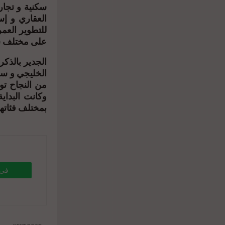
سكنية و تجار
العقاري و إست
للتطوير العمر
على مختلف ش
الخليجي و سا
وكانت البداي
بمختلف فئاتها
فى 
8%b1-