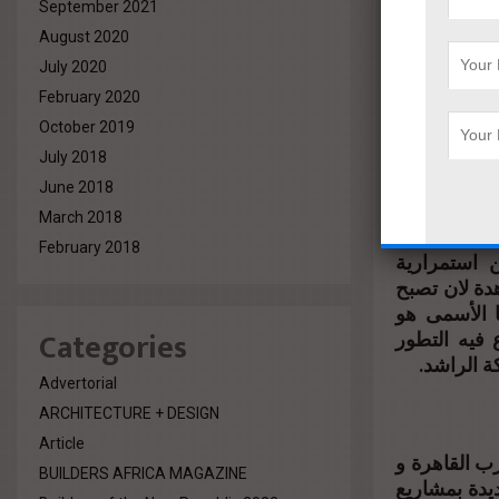
September 2021
 قاعدة
August 2020
July 2020
February 2020
ضاف لسابقة
October 2019
ملاء من حيث
July 2018
 للمعيشة من
ة هو المعيار
June 2018
March 2018
February 2018
 استمرارية
دة لان تصبح
 الأسمى هو
Categories
فيه التطور
ة الراشد.
Advertorial
ARCHITECTURE + DESIGN
Article
ب القاهرة و
BUILDERS AFRICA MAGAZINE
ر الجديدة بمشاريع