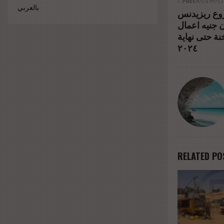
%d8%ae
PREVIOUS POST
بالعربي
روع ريزيدنس
%d8%a7
خ ٧٥٠ مليون جنيه اعمال
%d8%b4
ة حتى نهاية
٢٠٢٤
%d9%84%
RELATED PO