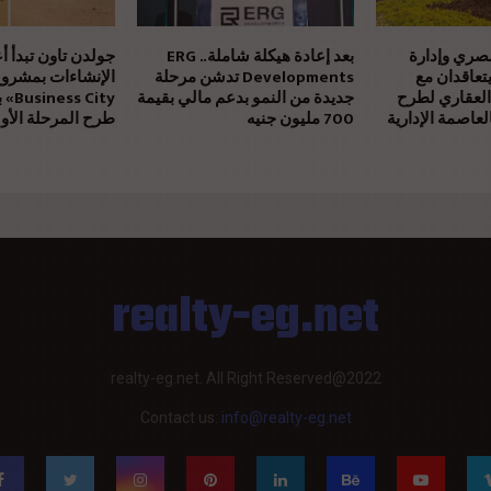
مصري وإدارة
بعد إعادة هيكلة شاملة.. ERG
جولدن تاون تبدأ أ
يتعاقدان مع
Developments تدشن مرحلة
العقاري لطرح
جديدة من النمو بدعم مالي بقيمة
 City
عاصمة الإدارية
700 مليون جنيه
طرح المرحلة الأول
realty-eg.net
realty-eg.net. All Right Reserved@2022
Contact us:
info@realty-eg.net