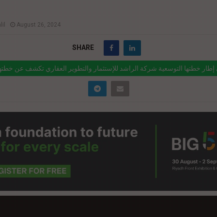
il
August 26, 2024
SHARE
إطار خطتها التوسعية شركة الراشد للإستثمار والتطوير العقاري تكشف عن خطتها
وتستهدف 500 مليون جنيه استثمارات حتى نهاية 2024
ink="https://realty-eg.net/%d9%81%d9%89-%d8%a5%d8%b7%d8%a7%d
%d8%b7%d8%aa%d9%87%d8%a7-
%d9%84%d8%aa%d9%88%d8%b3%d8%b9%d9%8a%d8%a9-
%d8%b1%d9%83%d8%a9-%d8%a7%d9%84%d8%b1%d8%a7%d8%b4%d
d9%84%d8%a5/" href="#">