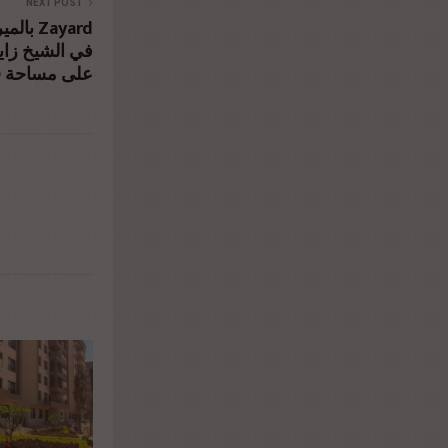
NEXT POST
بالمير
على مساحة 20 فدانا
8%af-