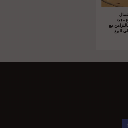
عمال
الإنشاءات بمشروع «GT
Business» بالتزامن مع
ى للبيع