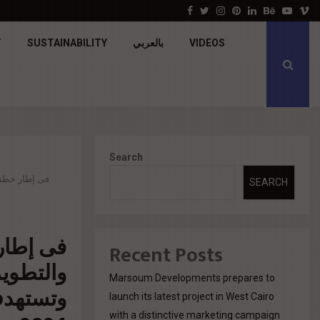
جولدن تاون تبدأ أعمال الإنشاءات بمشروع «GT…
Facebook
Twitter
Instagram
Pinterest
Linkedin
Behance
Youtu
V
VIDEOS
بالعربي
SUSTAINABILITY
T
Search
SEARCH
فى إطار 
Recent Posts
والتطوي
Marsoum Developments prepares to
launch its latest project in West Cairo
with a distinctive marketing campaign