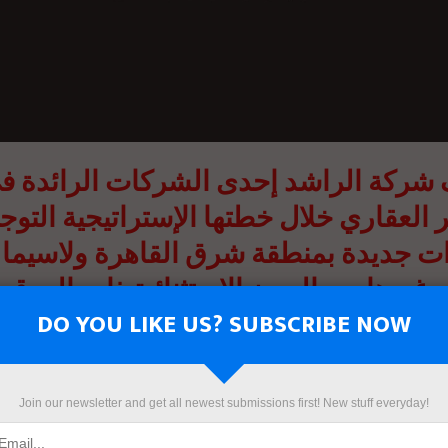
شركة الراشد إحدى الشركات الرائدة ف
 العقاري خلال خطتها الإستراتيجية التو
ت جديدة بمنطقة شرق القاهرة ولاسيما 
وغيرها من المدن الإستثنائية ذات الموقع 
من شركة الراشد بأن موقع المشروع هو أ
DO YOU LIKE US? SUBSCRIBE NOW
ئز الأساسية التي يتم على ضوئها تسويق 
وتقديم منتج عقارى متميز وفريد من نو
Join our newsletter and get all newest submissions first! New stuff everyday!
 قوية للسوق العقارى ولإسم وسمعة ال