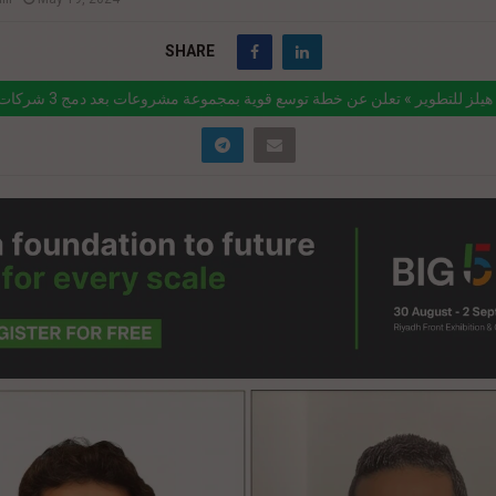
SHARE
k="https://realty-
/%d9%83%d8%a7%d8%a8%d9%8a%d8%aa%d8%a7%d9%84-
%d9%8a%d9%84%d8%b2-
%d9%84%d8%aa%d8%b7%d9%88%d9%8a%d8%b1-
%d8%b9%d9%84%d9%86-%d8%b9%d9%86-%d8%ae%d8%b7%d8%a9-
d9%88%d8%b3/" href="#">