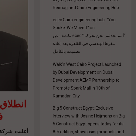
Reimagined Cairo Engineering Hub
ecec Cairo engineering hub: "You
Spoke. We Moved."
on
“أنتم تحدثتم. نحن تحركنا.” ecec تكشف عن
مقرها الهندسي في القاهرة بعد إعادة
تصميمه بالكامل
Walk'n West Cairo Project Launched
by Dubai Development
on
Dubai
Development AEMP Partnership to
Promote Spark Mall in 10th of
Ramadan City
Big 5 Construct Egypt: Exclusive
ف
Interview with Josine Heijmans
on
Big
5 Construct Egypt opens today for its
8th edition, showcasing products and