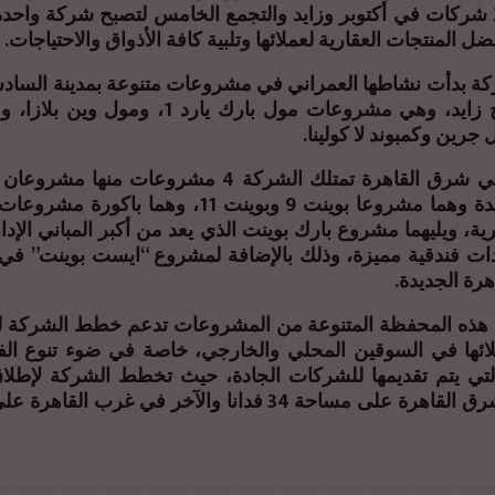
جهودها من 3 شركات في أكتوبر وزايد والتجمع الخامس لتصبح شركة واح
ل المنتجات العقارية لعملائها وتلبية كافة الأذواق والاحتياجات.
ركة بدأت نشاطها العمراني في مشروعات متنوعة بمدينة الساد
ومدينة الشيخ زايد، وهي مشروعات مول بارك يارد 1، 
ل جرين وكمبوند لا كولينا.
وأضاف أنه في شرق القاهرة تمتلك الشركة 4 مشروعات م
الإدارية الجديدة وهما مشروعا بوينت 9 وبوينت 11، وهم
رية، ويليهما مشروع بارك بوينت الذي يعد من أكبر المباني الإدار
ت فندقية مميزة، وذلك بالإضافة لمشروع “ايست بوينت” في
رة الجديدة.
هذه المحفظة المتنوعة من المشروعات تدعم خطط الشركة لل
ائها في السوقين المحلي والخارجي، خاصة في ضوء تنوع ال
التي يتم تقديمها للشركات الجادة، حيث تخطط الشركة لإطل