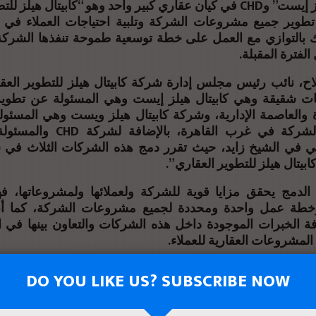
و”كابيتال هيلز إيست” وCHD في كيان عقاري كبير واحد وهو “كابيتال هيل
طوير جميع مشروعات الشركة وتلبية احتياجات العملاء ف
ك بالتوازي مع العمل على خطة توسعية طموحة تنفذها الشر
الفترة المقبلة.
ح، نائب رئيس مجلس إدارة شركة كابيتال هيلز للتطوير العقا
 شركات شقيقة وهي كابيتال هيلز إيست وهي المسئولة عن تط
والعاصمة الإدارية، وشركة كابيتال هيلز ويست وهي المسئو
مشروعات الشركة في غرب القاهرة، ب
في الشيخ زايد، حيث تقرر دمج هذه الشركات الثلاث في 
بيتال هيلز للتطوير العقاري”.
الدمج يحقق مزايا قوية للشركة ولعملائها ولمشروعاتها، فه
وخطة عمل واحدة ومحددة لجميع مشروعات الشركة، كما أ
افة الخبرات الموجودة داخل هذه الشركات والتعاون بينها في ال
المشروعات العقارية للعملاء.
عن أبرز ملامح خطتها التوسعية في السوق العقاري المصري
DO YOU LIKE US? SUBSCRIBE NOW
 العام الجاري، وذلك بالتوازي مع دفع معدلات التنفيذ في مشروعا
 الخطة التوسعية انطلاقًا من سابقة أعمالها القوية، ومشروعات