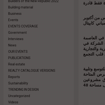
Builders of the New Republic 2022
دة فقط قادرة
Building material
Business
س من أكتوبر
Events
ومول وين بلازا، ومباني كابيتال
EVENTS COVERAGE
Government
نها مشروعان في العاصمة
Interviews
ا باكورة مشروعات الشركة في
News
ية والتجارية
OUR EVENTS
 قلب التجمع
PUBLICATIONS
Real estate
توسع وتلبية
REALTY CATALOGUE VERSIONS
فرص المتاحة
Reports
اق مشروعين
Sustainability
أحدهما في شرق القاهرة على مساحة 34 فدانا والآخر في غرب القاهرة على مساحة 48
TRENDING IN DESIGN
Uncategorized
Videos