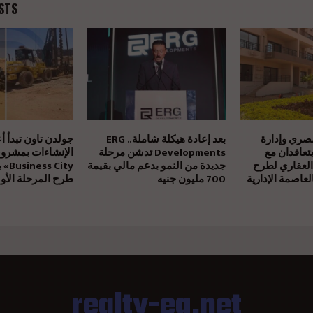
STS
مصري وإدارة
بعد إعادة هيكلة شاملة.. ERG
جولدن تاون تبدأ أ
يتعاقدان مع
Developments تدشن مرحلة
العقاري لطرح
جديدة من النمو بدعم مالي بقيمة
 City
عاصمة الإدارية
700 مليون جنيه
طرح المرحلة الأول
realty-eg.net