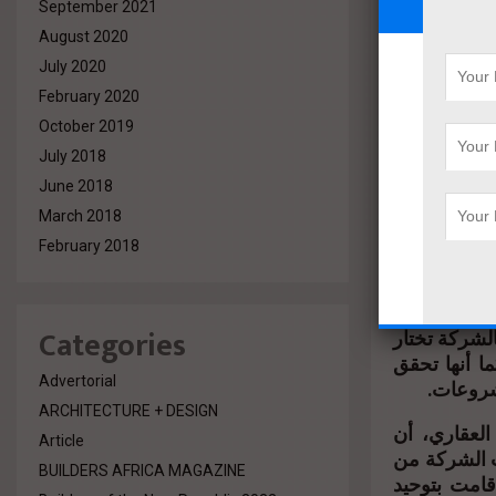
September 2021
August 2020
ط التوسعية
 قياسي تدعم
July 2020
 الخليج على
February 2020
October 2019
July 2018
اغبة في نقل
قتصاد المحلي
June 2018
ة، مضيفا أن
March 2018
ية المحلية
February 2018
ائها في وقت
Categories
الشركة تختار
ا أنها تحقق
Advertorial
شروعات.
ARCHITECTURE + DESIGN
العقاري، أن
Article
 الشركة من
BUILDERS AFRICA MAGAZINE
قامت بتوحيد