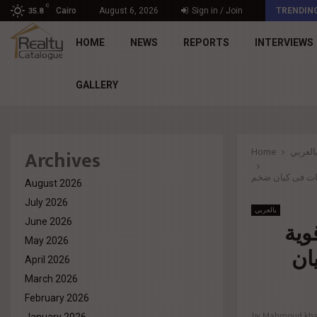
C
د. محمد راشد: Market Dynamics أصبحت المعيار…
Cairo
August 6, 2026
Sign in / Join
TRENDIN
35.8
HOME
NEWS
REPORTS
INTERVIEWS
GALLERY
Archives
العربي
Home
August 2026
July 2026
بالعربي
June 2026
وية
May 2026
ى كيان
April 2026
March 2026
February 2026
by
Mahmoud khal