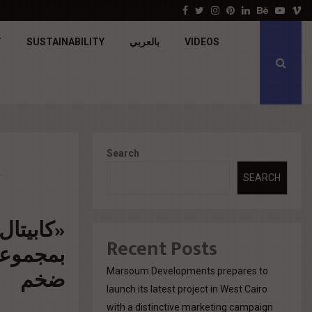
جولدن تاون تبدأ أعمال الإنشاءات بمشروع «GT…
Facebook
Twitter
Instagram
Pinterest
Linkedin
Behance
Youtu
V
VIDEOS
بالعربي
SUSTAINABILITY
T
Search
«
SEARCH
«كابيتال
Recent Posts
ضخم
Marsoum Developments prepares to
launch its latest project in West Cairo
with a distinctive marketing campaign