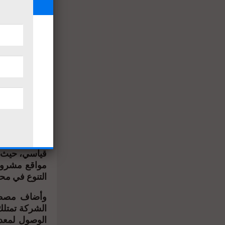
القائمة حاليًا
وقال إن تنو
للشركة، كما 
توجهها الخار
أن يكون البدء
وأكد، الدعم 
خبراتها للخار
ويوفر عملة ص
الشركة تمتل
والخارجية.
وأشار إلى أن
قياسي، حيث تج
مواقع مشروعا
التنوع في م
وأضاف مصطفى 
الشركة تمتل
الوصول لمعدل