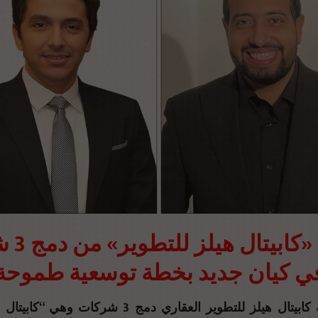
انطلاق «ك
ي كيان جديد بخطة توسعية طموحة
أعلنت شركة كابيتال هيلز للتطوير العقاري دمج 3 شرك