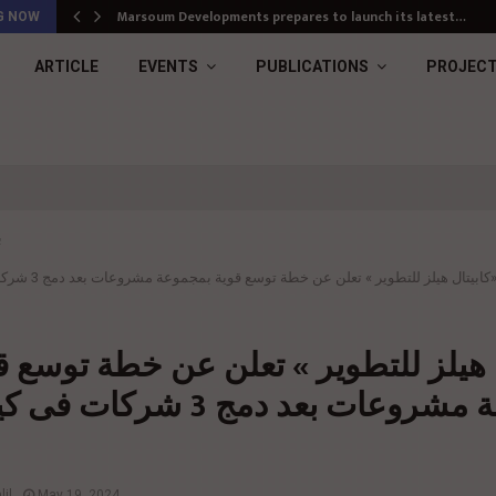
Marsoum Developments prepares to launch its latest…
G NOW
ARTICLE
EVENTS
PUBLICATIONS
PROJEC
ب
كابيتال هيلز للتطوير » تعلن عن خطة توسع قوية بمجموعة مشروعات بعد دمج 3 شركات فى كيان ضخم
 هيلز للتطوير » تعلن عن خطة توسع ق
بمجموعة مشروعات بعد دمج 3 شركات ف
il
May 19, 2024