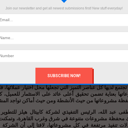
، وسعيها لنقل خبراتها للعملاء خارج مصر.
Join our newsletter and get all newest submissions first! New stuff everyday!
ع الفرص الاستثمارية المتاحة في السوق المصري يعزز الخط
أن سمعتها القوية التي امتلكتها في السوق المحلي في وقت
جي خلال الفترة المقبلة، حيث تخطط الشركة للتوسع في منطقة
 بالسوق السعودي ثم الإماراتي.
القوي الذي تقدمه الحكومة للشركات العقارية المصرية الر
ج، وهو ما يعد أحد أشكال تصدير العقار، كما أنه يعزز نمو الا
عبة لمصر، ويزيد أيضا من حجم الخبرات التي تمتلكها الشرك
ك خبرات مميزة وملاءة مالية قوية يعززان خططها التوسع
 كابيتال هيلز للتطوير العقاري نجحت في أن تحظى بثقة عمل
تمع لديها كل عناصر التميز التي تجعلها محل اختيار عملائها، ف
تها بعناية تضمن تحقيق أعلى عائد على الاستثمار للعميل، كم
حفظة مشروعاتها من حيث الأنشطة ومن حيث أماكن تواجد الم
عبد الله، الرئيس التنفيذي لشركة كابيتال هيلز للتطوير 
ك محفظة مشروعات متنوعة في شرق وغرب القاهرة، وتمكنت
ات تنفيذ مرتفعة في كل مشروعاتها، لافتا إلى أن الشركة 