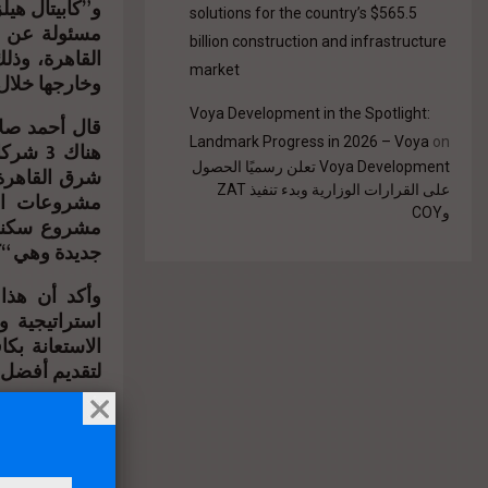
solutions for the country’s $565.5
مسئولة عن ت
billion construction and infrastructure
القاهرة، وذل
market
وخارجها خلال 
Voya Development in the Spotlight:
قال أحمد صلا
Landmark Progress in 2026 – Voya
on
هناك 3
Voya Development تعلن رسميًا الحصول
شرق القاهرة 
على القرارات الوزارية وبدء تنفيذ ZAT
وCOY
مشروع سكني 
جديدة وهي “كا
وأكد أن هذا 
استراتيجية 
الاستعانة بك
لتقديم أفضل 
وكشف صلاح، 
الإقليمي خلال
حيث تأتي هذه