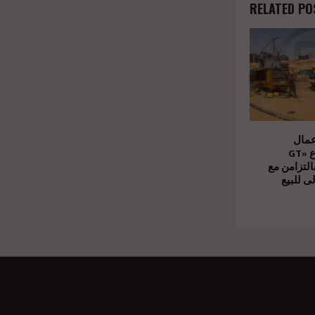
RELATED PO
عمال
الإنشاءات بمشروع «GT
Business» بالتزامن مع
ى للبيع