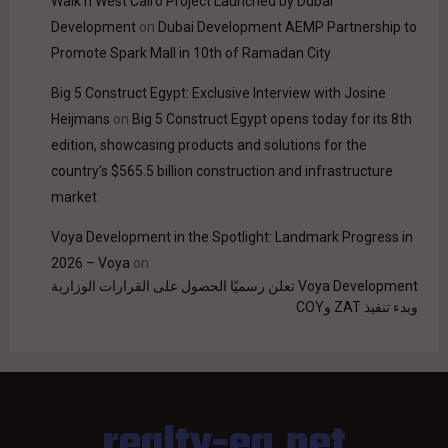
Walk'n West Cairo Project Launched by Dubai
Development
on
Dubai Development AEMP Partnership to
Promote Spark Mall in 10th of Ramadan City
Big 5 Construct Egypt: Exclusive Interview with Josine
Heijmans
on
Big 5 Construct Egypt opens today for its 8th
edition, showcasing products and solutions for the
country’s $565.5 billion construction and infrastructure
market
Voya Development in the Spotlight: Landmark Progress in
2026 – Voya
on
Voya Development تعلن رسميًا الحصول على القرارات الوزارية
وبدء تنفيذ ZAT وCOY
realty-eg.net