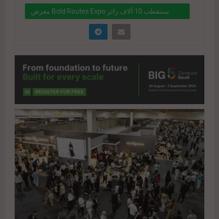
معرض Bold Routes Expo يستقطب 10 آلاف زائر
ويستهدف مبيعات بـ 5 مليارات جنيه
" data-link="https://realty-
eg.net/%d9%85%d8%b9%d8%b1%d8%b6-bold-
routes-expo-
%d9%8a%d8%b3%d8%aa%d9%82%d8%b7%d8%
a8-10-%d8%a2%d9%84%d8%a7%d9%81-
%d8%b2%d8%a7%d8%a6%d8%b1-
%d9%88%d9%8a%d8%b3%d8%aa%d9%87%d8%
af%d9%81-%d9%85%d8%a8%d9%8a%d8%b9/"
href="#">