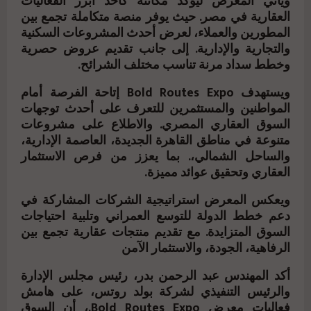
ويأتي المعرض ليؤكد مكانته كأحد أبرز الفعاليات
العقارية في مصر. حيث يوفر منصة متكاملة تجمع بين
المطورين والعملاء، لعرض أحدث المشروعات السكنية
والتجارية والإدارية. إلى جانب تقديم عروض حصرية
وخطط سداد مرنة تناسب مختلف الشرائح.
ويستهدف Bold Routes Expo إتاحة الفرصة أمام
المواطنين والمستثمرين للتعرف على أحدث توجهات
السوق العقاري المصري. والاطلاع على مشروعات
متنوعة في مناطق القاهرة الجديدة، العاصمة الإدارية،
والساحل الشمالي،. بما يعزز من فرص الاستثمار
العقاري وتحقيق عوائد مميزة.
ويعكس المعرض استراتيجية الشركات المشاركة في
دعم خطط الدولة للتوسع العمراني وتلبية احتياجات
السوق المتزايدة. مع تقديم منتجات عقارية تجمع بين
الرفاهية، الجودة، والاستثمار الآمن
أكد المهندس عبد الرحمن بدر، رئيس مجلس الإدارة
والرئيس التنفيذي لشركة بولد روتس، على هامش
فعاليات معرض Bold Routes Expo.، أن السوق