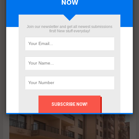
NOW
Join our newsletter and get all newest submissions
first! New stuff everyday!
بعد إعادة هيكلة شاملة.. ERG Developments تدشن مرحلة
جديدة من النمو بدعم مالي بقيمة 700 مليون جنيه