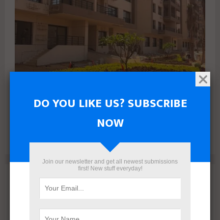
DO YOU LIKE US? SUBSCRIBE
البنك الأهلي المصري وإدارة أمناء الاستثمار يتعاقدان مع رامتان
NOW
للتطوير العقاري لطرح وحدات جاهزة بالعاصمة الإدارية
Join our newsletter and get all newest submissions
first! New stuff everyday!
Archives
August 2026
July 2026