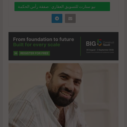
نيو ستارت للتسويق العقاري : صفقة رأس الحكمة
تعكس ثقة المستثمرين بسياسات مصر الاقتصادية
والأمنية
" data-link="https://realty-
eg.net/%d9%86%d9%8a%d9%88-
%d8%b3%d8%aa%d8%a7%d8%b1%d8%aa-
%d9%84%d9%84%d8%aa%d8%b3%d9%88%d9%
8a%d9%82-
%d8%a7%d9%84%d8%b9%d9%82%d8%a7%d8%
b1%d9%8a-%d8%b5%d9%81%d9%82%d8%a9-
%d8%b1%d8%a3%d8%b3-
%d8%a7%d9%84%d8%ad/" href="#">