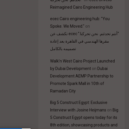
Reimagined Cairo Engineering Hub
ecec Cairo engineering hub: "You
Spoke. We Moved."
on
“أنتم تحدثتم. نحن تحركنا.” ecec تكشف عن
مقرها الهندسي في القاهرة بعد إعادة
تصميمه بالكامل
Walk'n West Cairo Project Launched
by Dubai Development
on
Dubai
Development AEMP Partnership to
Promote Spark Mall in 10th of
Ramadan City
Big 5 Construct Egypt: Exclusive
Interview with Josine Heijmans
on
Big
5 Construct Egypt opens today for its
8th edition, showcasing products and