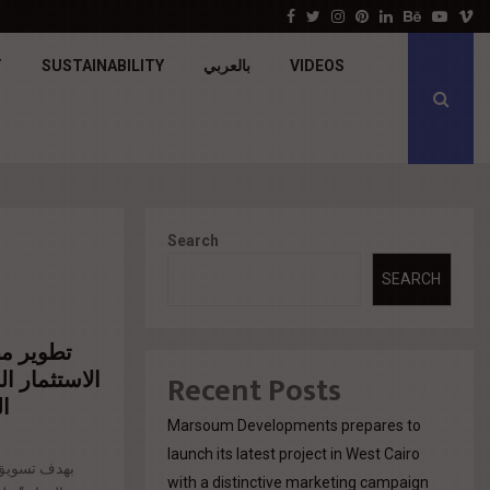
جولدن تاون تبدأ أعمال الإنشاءات بمشروع «GT…
Facebook
Twitter
Instagram
Pinterest
Linkedin
Behance
Youtu
V
T
SUSTAINABILITY
بالعربي
VIDEOS
Search
SEARCH
تطوير م
الاستثمار ا
Recent Posts
ال
Marsoum Developments prepares to
launch its latest project in West Cairo
بهدف تسويق 
with a distinctive marketing campaign