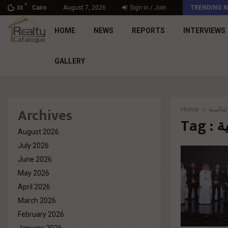
C
د. محمد راشد: Market Dynamics أصبحت المعيار…
Cairo
August 7, 2026
Sign in / Join
TRENDING 
33
HOME
NEWS
REPORTS
INTERVIEWS
GALLERY
Archives
Home
لعالمية
Ta
August 2026
July 2026
June 2026
May 2026
April 2026
March 2026
February 2026