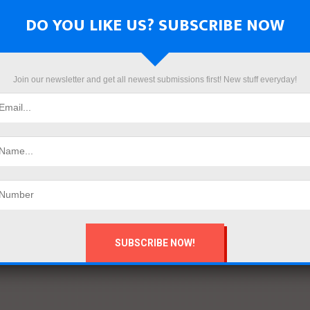
DO YOU LIKE US? SUBSCRIBE NOW
Join our newsletter and get all newest submissions first! New stuff everyday!