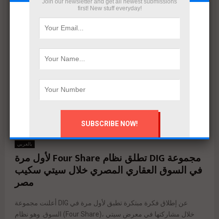
Join our newsletter and get all newest submissions
first! New stuff everyday!
بالعربي
مجموعة DIG تطلق نظام Four Share لأول مرة
في السوق العقاري المصري خلال سيتي سكيب
مصر
أعلنت مجموعة DIG عن إطلاق فكرة مبتكرة تطبق لأول مرة في
السوق. وهو نظام (Four Share)، خلال مشاركتها في معرض سيتي