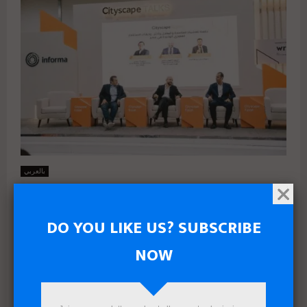
بالعربي
سيتي سكيب 2025: الوجهات الاستثمارية
العقارية الواعدة في مصر بين العاصمة
والساحل والبحر الأحمر
DO YOU LIKE US? SUBSCRIBE
NOW
خلال فعاليات سيتي سكيب 2025 “العاصمة والساحل وأكثر”.. خبراء
يحددون الوجهات الاستثمارية الواعدة وديناميكيات نمو السوق العقاري
المصري القاهرة، 25 سبتمبر 2025: شهدت فعاليات اليوم الثاني...