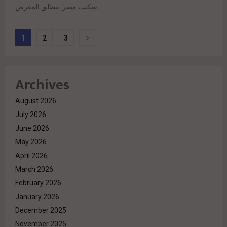
سكيب مصر. ينطلق المعرض...
Posts
1
2
3
pagination
Archives
August 2026
July 2026
June 2026
May 2026
April 2026
March 2026
February 2026
January 2026
December 2025
November 2025