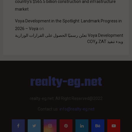
country’s $565.5 billion construction and infrastructure
market
Voya Development in the Spotlight: Landmark Progress in
2026 – Voya
on
Voya Development تعلن رسميًا الحصول على القرارات الوزارية
وبدء تنفيذ ZAT وCOY
realty-eg.net
realty-eg.net. All Right Reserved@2022
Contact us:
info@realty-eg.net