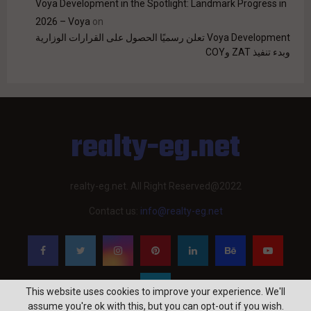
Voya Development in the Spotlight: Landmark Progress in
2026 – Voya
on
Voya Development تعلن رسميًا الحصول على القرارات الوزارية
وبدء تنفيذ ZAT وCOY
realty-eg.net
realty-eg.net. All Right Reserved@2022
Contact us:
info@realty-eg.net
This website uses cookies to improve your experience. We'll
assume you're ok with this, but you can opt-out if you wish.