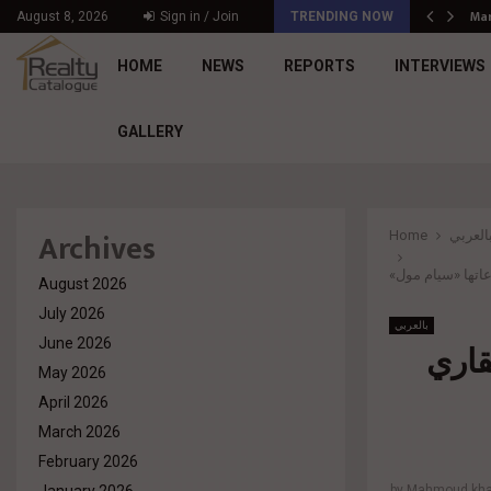
Mar
د. محمد راشد: Market Dynamics أصبحت المعيار…
August 8, 2026
Sign in / Join
TRENDING NOW
HOME
NEWS
REPORTS
INTERVIEWS
GALLERY
Archives
العربي
Home
اتها «سيام مول»
August 2026
July 2026
بالعربي
June 2026
قاري
May 2026
April 2026
March 2026
February 2026
by
Mahmoud khal