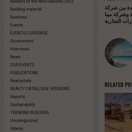
%d9%84
PREVIOUS POST
Builders of the New Republic 2022
بين شركة RECO
Building material
%d8%aa
ة وشركة مينا
Business
%d9%82
ات التجارية
Events
%d8%a7%
EVENTS COVERAGE
Government
Interviews
News
OUR EVENTS
PUBLICATIONS
Real estate
RELATED PO
REALTY CATALOGUE VERSIONS
Reports
Sustainability
TRENDING IN DESIGN
Uncategorized
Videos