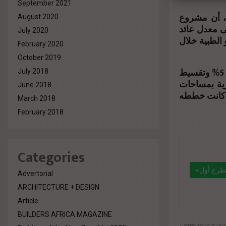
September 2021
ي، أن مشروع
August 2020
 معدل عائد
July 2020
و الطبية خلال
February 2020
October 2019
وأشار إلى أن الشركة تقدم لعملائها أنظمة سداد مرنة ومميزة بمقدم يبدأ من 5% وتقسيط
July 2018
ارية بمساحات
June 2018
مهما كانت خططه
March 2018
February 2018
Categories
«إيمدج للتطوير» تنطلق في قطاع التطوير العقاري بخبرة قوية في مجال المقاولات..وتطرح أول
Advertorial
ARCHITECTURE + DESIGN
Article
" data-l
BUILDERS AFRICA MAGAZINE