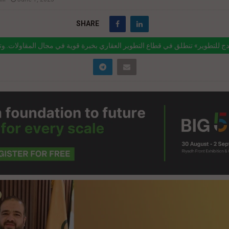
SHARE
مشروعاتها «سيام مول»
ink="https://realty-eg.net/%d8%a5%d9%8a%d9%85%d8%af%d8%ac-
%d9%84%d8%aa%d8%b7%d9%88%d9%8a%d8%b1-
%d9%86%d8%b7%d9%84%d9%82-%d9%81%d9%8a-
%d8%b7%d8%a7%d8%b9-
d9%84%d8%aa%d8%b7%d9%88%d9%8a%d8%b1/" href="#">