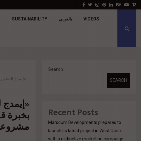
جولدن تاون تبدأ أعمال الإنشاءات بمشروع «GT…
Facebook
Twitter
Instagram
Pinterest
Linkedin
Behance
Youtu
V
VIDEOS
بالعربي
SUSTAINABILITY
T
Search
«إيمدج للتطوير
SEARCH
«إيمدج 
Recent Posts
بخبرة ق
مشروعات
Marsoum Developments prepares to
launch its latest project in West Cairo
with a distinctive marketing campaign