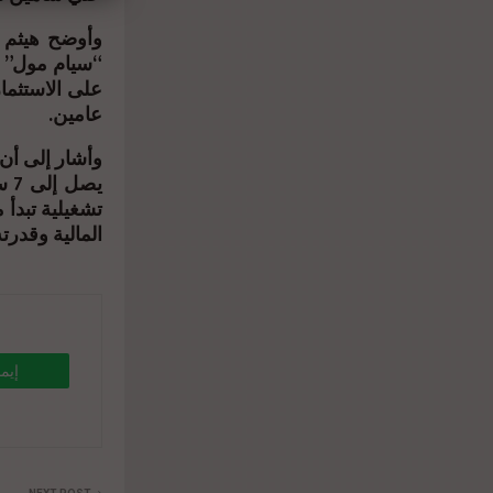
وأوضح هيثم ل
“سيام مول” 
على الاستثمار،
عامين.
يص
المالية وقدرته