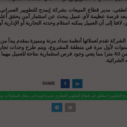
طفي، مدير قطاع المبيعات بشركة إيمدج للتطويير العمران
يعد فرصة عظيمة لأي عميل يبحث عن استثمار آمن يحقق أعلى
 لافتا إلى أن العميل يمكنه استلام وحدته التجارية أو الإدارية أ
ل إلى 7 سنوات لأول مرة في منطقة المشروع، ويتم طرح وحدات تج
تشغيلية تبدأ من 40 مترا مما يعني وجود فرص استثمارية متاحة للعميل 
 الشرائية.
SHARE
مشروعاتها «سيام مول»
ink="https://realty-eg.net/%d8%a5%d9%8a%d9%85%d8%af%d8%ac-