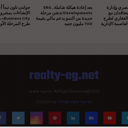
مصري وإدارة
بعد إعادة هيكلة شاملة.. ERG
جولدن تاون تبدأ أ
يتعاقدان مع
Developments تدشن مرحلة
العقاري لطرح
جديدة من النمو بدعم مالي بقيمة
 City
عاصمة الإدارية
700 مليون جنيه
طرح المرحلة الأول
realty-eg.net
realty-eg.net. All Right Reserved@2022
Contact us:
info@realty-eg.net