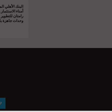
البنك الأهلي ال
أمناء الاستثمار 
رامتان للتطوير 
وحدات جاهزة بال