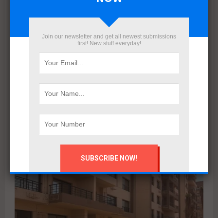
Join our newsletter and get all newest submissions
first! New stuff everyday!
بعد إعادة هيكلة شاملة.. ERG Developments تدشن مرحلة
جديدة من النمو بدعم مالي بقيمة 700 مليون جنيه