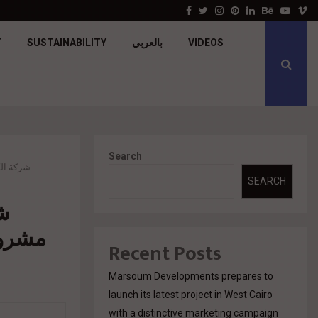
جولدن تاون تبدأ أعمال الإنشاءات بمشروع «GT…
Facebook
Twitter
Instagram
Pinterest
Linkedin
Behance
Youtu
V
T
SUSTAINABILITY
بالعربي
VIDEOS
Search
شركة الكا
SEARCH
شر
Recent Posts
Marsoum Developments prepares to
launch its latest project in West Cairo
with a distinctive marketing campaign