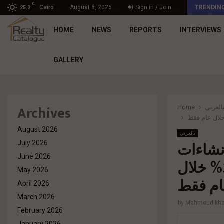
C
د. محمد راشد: Market Dynamics أصبحت المعيار…
Cairo
August 8, 2026
Sign in / Join
TRENDIN
25.2
HOME
NEWS
REPORTS
INTERVIEWS
GALLERY
Archives
Home
العربي
August 2026
بالعربي
نشاءات
July 2026
June 2026
مشروع كريك تاون وتصل بنسبة التنفيذ لـ35% خلال
May 2026
م فقط
April 2026
March 2026
by
Mahmoud khal
February 2026