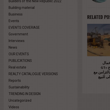
Builders of the New Republic 2022
Building material
Business
RELATED PO
Events
EVENTS COVERAGE
Government
Interviews
News
OUR EVENTS
PUBLICATIONS
عمال
الإنشاءات بمشروع «GT
Real estate
Business City» امن مع
REALTY CATALOGUE VERSIONS
ى للبيع
Reports
Sustainability
TRENDING IN DESIGN
Uncategorized
Videos