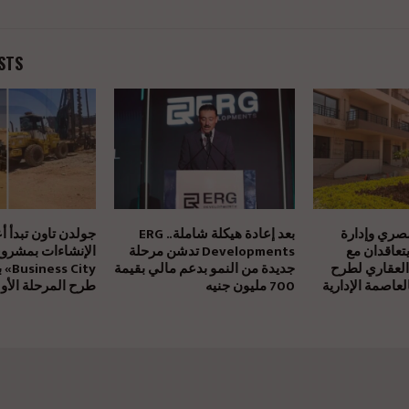
STS
مصري وإدارة
بعد إعادة هيكلة شاملة.. ERG
جولدن تاون تبدأ أ
يتعاقدان مع
Developments تدشن مرحلة
العقاري لطرح
جديدة من النمو بدعم مالي بقيمة
بالتز
عاصمة الإدارية
700 مليون جنيه
طرح المرحلة الأول