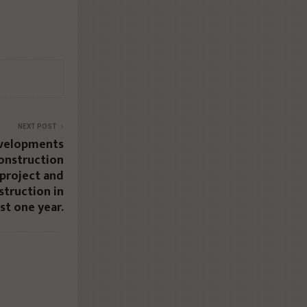
NEXT POST
evelopments
nstruction
project and
truction in
ust one year.