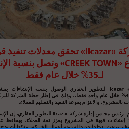
 «Ilcazar» تحقق معدلات تنفيذ قوية
EK TOWN» وتصل بنسبة الإنشاءات
لـ35% خلال عام فقط
لـ35% خلال عام واحد فقط،، وذلك في إطار خطة الشركة للتركيز عل
ات بالمشروع، والالتزام بموعد التنفيذ والتسليم للعملاء
قال نادر  Ilcazar للتطوير العقاري، إن الإسراع بمعدلات
ود إنشاءات قوية في المشروع يعزز ثقة العملاء، ويحافظ ع
ق، ويضيف نجاحا جديدا لسابقة أعمال الشركة، مؤكدا أن ضخ