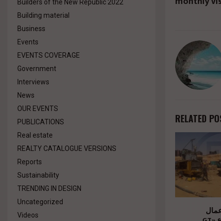
monthly vis
Builders of the New Republic 2022
Building material
Business
Events
EVENTS COVERAGE
Government
Interviews
News
OUR EVENTS
RELATED PO
PUBLICATIONS
Real estate
REALTY CATALOGUE VERSIONS
Reports
Sustainability
TRENDING IN DESIGN
Uncategorized
عمال
Videos
الإنشاءات بمشروع «GT