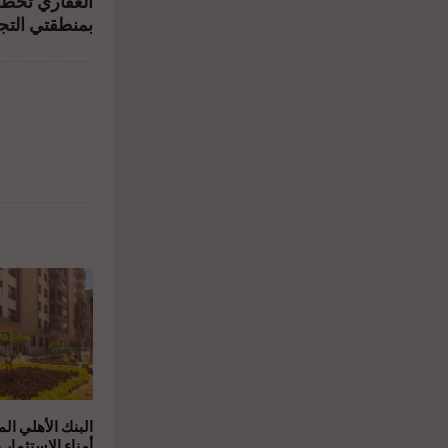
العقاري تخطط
بمنطقتي التج
البنك الأهلي ال
أمناء الاستثمار 