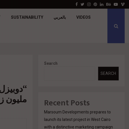
جولدن تاون تبدأ أعمال الإنشاءات بمشروع «GT…
Facebook
Twitter
Instagram
Pinterest
Linkedin
Behance
Youtu
V
T
SUSTAINABILITY
بالعربي
VIDEOS
Search
SEARCH
مليون زيا
Recent Posts
Marsoum Developments prepares to
launch its latest project in West Cairo
with a distinctive marketing campaign