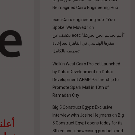
Reimagined Cairo Engineering Hub
ecec Cairo engineering hub: "You
Spoke. We Moved."
on
“أنتم تحدثتم. نحن تحركنا.” ecec تكشف عن
مقرها الهندسي في القاهرة بعد إعادة
تصميمه بالكامل
Walk'n West Cairo Project Launched
by Dubai Development
on
Dubai
Development AEMP Partnership to
Promote Spark Mall in 10th of
Ramadan City
Big 5 Construct Egypt: Exclusive
Interview with Josine Heijmans
on
Big
أعلن
5 Construct Egypt opens today for its
8th edition, showcasing products and