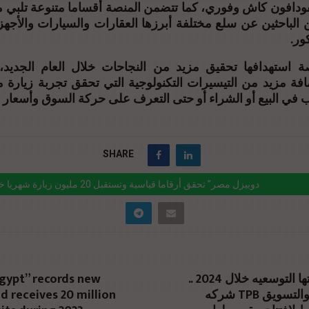
كفودافون كاش وفوري، كما تتضمن المنصة أقساما متنوعة تلبي م
الباحثين عن سلع مختلفة أبرزها العقارات والسيارات والأجهزة
كور
 استهدافها تحقيق مزيد من النجاحات خلال العام الجديد،
افة مزيد من التيسيرات التكنولوجية التي تحقق تجربة زيارة م
غب في البيع أو الشراء أو حتى التعرف على حركة السوق وأسعار
SHARE
“دوبيزل مصر” تحقق أرقاما قياسية وتستقبل 20 مليون زيارة شهريا خلال 2023
ink="https://realty-eg.net/%d8%af%d9%88%d8%a8%d9%8a%d8%b2%d9
%d8%b5%d8%b1-%d8%aa%d8%ad%d9%82%d9%82-
%d8%b1%d9%82%d8%a7%d9%85%d8%a7-
Egypt” records new
في إطار خطتها التوسعيه خلال 2024 ..
%d9%8a%d8%a7%d8%b3%d9%8a%d8%a9-
 receives 20 million
شركه TPB للاستشارات والتسويق
d8%aa%d8%b3%d8%aa%d9%82%d8%a8/" href="#">