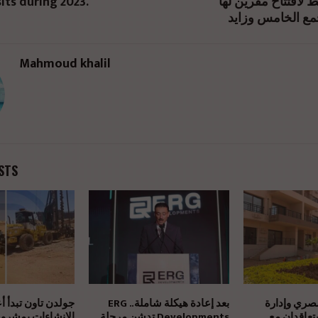
its during 2023.
 لافتتاح مقرين لها
مع الخامس وزايد
Mahmoud khalil
STS
مصري وإدارة
بعد إعادة هيكلة شاملة.. ERG
جولدن تاون تبدأ أ
يتعاقدان مع
Developments تدشن مرحلة