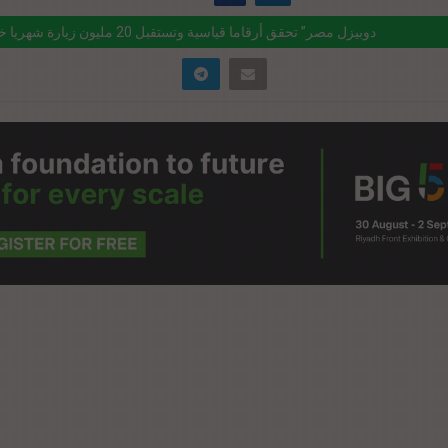
“دوبيزل مصر” تحقق أرقاما قياسية وتستقبل 20 مليون زيارة شهريا خلال 2023
ink="https://realty-eg.net/%d8%af%d9%88%d8%a8%d9%8a%d8%b2%d9
%d8%b5%d8%b1-%d8%aa%d8%ad%d9%82%d9%82-
%d8%b1%d9%82%d8%a7%d9%85%d8%a7-
%d9%8a%d8%a7%d8%b3%d9%8a%d8%a9-
d8%aa%d8%b3%d8%aa%d9%82%d8%a8/" href="#">