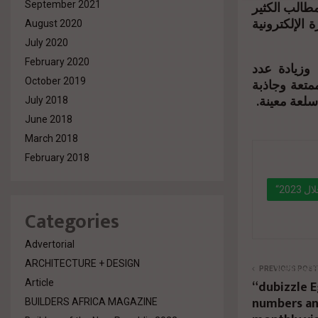
طالب الكثير
September 2021
 الإلكترونية
August 2020
July 2020
February 2020
 وزيادة عدد
متعة وجاذبة
October 2019
 سلعة معينة
July 2018
June 2018
March 2018
February 2018
Categories
" data-l
Advertorial
%d9%85
ARCHITECTURE + DESIGN
%d8%a3
PREVIOUS POST
“dubizzle 
Article
%d9%82
numbers and
BUILDERS AFRICA MAGAZINE
%d9%88%