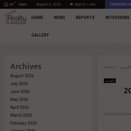
C
د. محمد راشد: Market Dynamics أصبحت المعيار…
Cairo
August 6, 2026
Sign in / Join
TRENDING 
33
HOME
NEWS
REPORTS
INTERVIEWS
GALLERY
Archives
Home
العربي
August 2026
بالعربي
July 2026
“ تحقق أرقاما قياسية وتستقبل 20
June 2026
May 2026
April 2026
by
Mahmoud khal
March 2026
February 2026