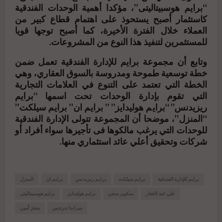
“برايم هوسبيتاليتى”، مؤكدا أهمية الوحدات الفندقية
كاستثمار أصبح يستحوذ على اهتمام قطاع كبير من
العملاء خلال الفترة الأخيرة، كما أصبح توجها قويا
للمستثمرين لتنفيذ هذا النوع من المشروعات.
وتابع أن مجموعة برايم للإدارة الفندقية تعمل ضمن
خطة توسعية طموحة ومدروسة بالسوق العقاري، وهي
الخطة التي تعتمد على التنوع في العلامات التجارية
التي تقوم بإدارة الوحدات تحت اسمها “برايم
ريزيدنس” “برايم هوليدايز” ” برايم ان” برايم سيلكت”
“المنزل”، موضحا أن المجموعة تتولى الإدارة الفندقية
للوحدات التي يرغب مالكوها فى تأجيرها سواء أفراد أو
شركات وتحقيق أعلي عائد استثماري منها.
برايم للإدارة الفندقية
برايم سيلكت
برايم ريزيدنس
برايم ان
المنزل
علي عبد الغفار
سكوير سفن
برايم هوليدايز
برايم هوسبيتاليتى
ميراندا جرجس
معتز أمين