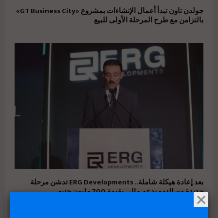
جولدن تاون تبدأ أعمال الإنشاءات بمشروع «GT Business City»
بالتزامن مع طرح المرحلة الأولى للبيع
بعد إعادة هيكلة شاملة.. ERG Developments تدشن مرحلة
جديدة من النمو بدعم مالي بقيمة 700 مليون جنيه