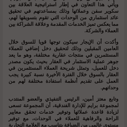
ويأتي هذا التعاون في إطار استراتيجية العلاقة بين
سكوير سفن وعملائها وذلك بمساعدتهم في تحقيق
عائد استثماري من الوحدات التي تقوم بتسويقها لهم،
مما يعكس تميز الخدمات المقدمة وعلاقة الشراكة بين
العملاء والشركة.
وأكدت أن الإيجار سيكون توجها قويا للسوق خلال
العامين المقبلين وذلك لتحقيق دخل إضافي للعملاء
المستثمرين في منتجات عقارية مختلفة، وهو ما يعد
جوهر عملية الاستثمار في العقار بحيث يكون مصدر
دخل للعميل، وتمثل شريحة العملاء المستثمرين في
العقار بالسوق خلال الفترة الأخيرة نسبة كبيرة يجب
العمل على تقديم أنظمة استفادة مختلفة لهم من
وحداتهم.
وتابع معتز أمين، الرئيس التنفيذي والعضو المنتدب
لمجموعة برايم للإدارة الفندقية، أن المجموعة تسعى
لزيادة قاعدة عملائها وتوفير خدمات تحقق معايير
الراحة والرفاهية للعملاء في الوحدات، مع توفير
مستوى عالمي من الضيافة يتناسب مع العلامة التجارية