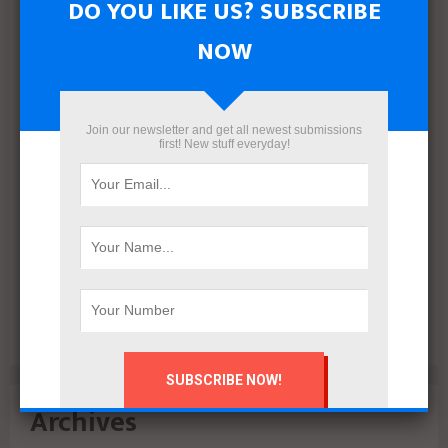
DO YOU LIKE US? SUBSCRIBE
NOW
Join our newsletter and get all newest submissions
first! New stuff everyday!
البنك الأهلي المصري وإدارة أمناء الاستثمار يتعاقدان مع رامتان
للتطوير العقاري لطرح وحدات جاهزة بالعاصمة الإدارية
Archives