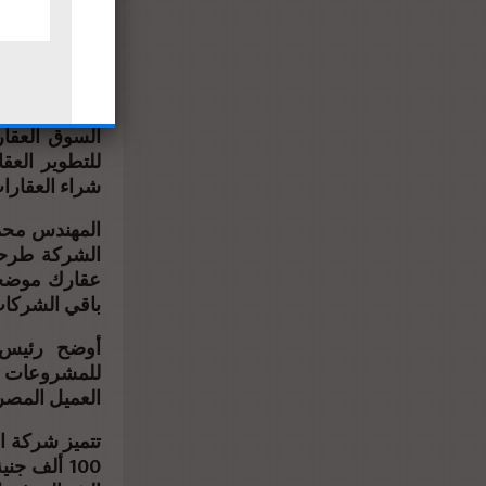
واضاف أن شرك
تنفذها شركة 
التجارين بال.
ومؤخراً طرح
السوق العقا
للتطوير العق
شراء العقارا.
المهندس محمد
الشركة طرحت
عقارك موضحاً
باقي الشركا.
أوضح رئيس ا
للمشروعات ال
العميل المصر.
تتميز شركة ا