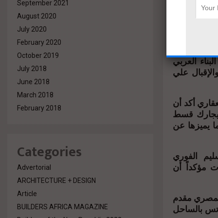
September 2021
شروعات التي
August 2020
اسكان نقابه
July 2020
February 2020
أول مرة في
October 2019
ناء العربي
July 2018
الإقبال علي
June 2018
March 2018
قاري أكد أن
February 2018
ايجارك قسط
ا يميزها عن
Categories
ليم الفوري
ت مؤكداً أن
Advertorial
ARCHITECTURE + DESIGN
Article
المصري مقدم
100 ظام في اللوتس بالساحل
BUILDERS AFRICA MAGAZINE