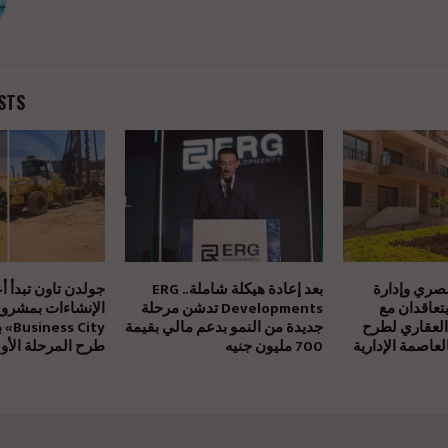
STS
مصري وإدارة
بعد إعادة هيكلة شاملة.. ERG
جولدن تاون تبدأ أ
يتعاقدان مع
Developments تدشن مرحلة
العقاري لطرح
جديدة من النمو بدعم مالي بقيمة
بالتز
عاصمة الإدارية
700 مليون جنيه
طرح المرحلة الأول