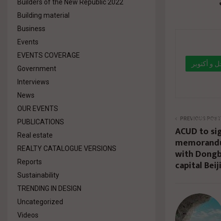
Builders of the New Republic 2022
Building material
Business
Events
EVENTS COVERAGE
 و أكتوبر
Government
Interviews
" data-l
News
%d8%a7
OUR EVENTS
%d8%a7
PREVIOUS POST
PUBLICATIONS
ACUD to sig
%d9%84
Real estate
memorandu
REALTY CATALOGUE VERSIONS
with Dongb
%d8%aa
Reports
capital Beij
href="#"
Sustainability
TRENDING IN DESIGN
Uncategorized
Videos