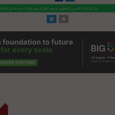
شركة البناء العربي للتطوير تستعد لطرح مشروعات جديدة في الساحل
ink="https://realty-eg.net/%d8%b4%d8%b1%d9%83%d8%a9-
%d9%84%d8%a8%d9%86%d8%a7%d8%a1-
%d9%84%d8%b9%d8%b1%d8%a8%d9%8a-
%d9%84%d8%aa%d8%b7%d9%88%d9%8a%d8%b1-
%d8%b3%d8%aa%d8%b9%d8%af-%d9%84%d8%b7%d8%b1%d8%ad/"
>