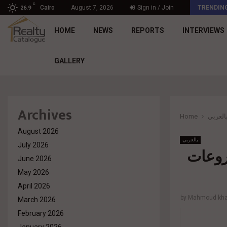
C
د. محمد راشد: Market Dynamics أصبحت المعيار…
Cairo
August 7, 2026
Sign in / Join
TRENDIN
26.9
HOME
NEWS
REPORTS
INTERVIEWS
GALLERY
Archives
Home
العربي
August 2026
بالعربي
July 2026
روعات
June 2026
May 2026
April 2026
by
Mahmoud khal
March 2026
February 2026