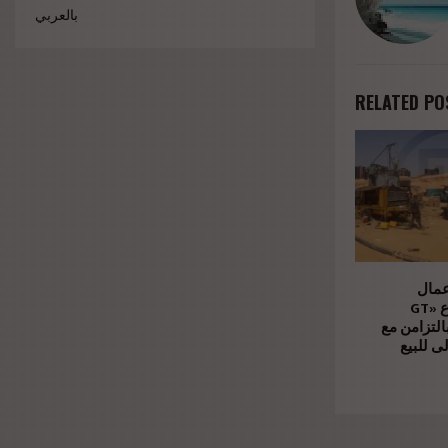
بالعربي
RELATED PO
عمال
الإنشاءات بمشروع «GT
Business City» امن مع
ى للبيع