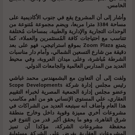
الخامس.
وأشار إلى أن المشروع يقع في جنوب الأكاديمية على
مساحة 3384 مترا مربعا، ويضم مجموعة مُتنوعة من
الوحدات التجارية والإدارية والطبية، بمساحات مُختلفة
تتناسب مع احتياجات كافة المُستثمرين والعملاء، كما
يتمتع Zoom Plaza بموقع استراتيجي، فهو على بعد
دقيقة من شارع التسعين الشمالي، وأمام دار مناسبات
الشرطة مُباشرة، وعلى ميدان العروبة، وفي محيط
العديد من المدارس العالمية والجامعات الدولي.
ولفت إلى أن التعاون مع البشمهندس محمد غباشي
رئيس مجلس إدارة شركة Scope Developments
وعضو مجلس إدارة ‎الجمعية المصرية لخبراء التقييم
العقاري‎، علي المستوي الإنساني هو من أهم مكاسب
هذا العام وأضاف أنه سيتبعه العديد من الشراكات في
مشروعات أخري مميزة وقوية داخل وخارج منطقة
شرق القاهرة، وهو ما يحقق أكبر قدر من التنوع في
محفظة مشروعات الشركة، مؤكدا أن تميز
المشروعات العقارية يفرض على الشركة مسئولية