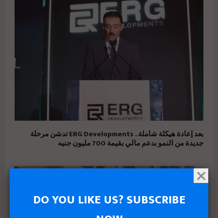
بعد إعادة هيكلة شاملة.. ERG Developments تدشن مرحلة
جديدة من النمو بدعم مالي بقيمة 700 مليون جنيه
DO YOU LIKE US? SUBSCRIBE