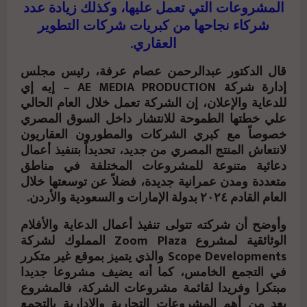
المشروعات التي تعمل عليها، وكذلك زيادة عدد
شركاء نجاحها من كبريات شركات التطوير
العقاري.
قال الدكتور عبدالرحمن عصام عرفة، رئيس مجلس
إدارة شركة AE MEDIA PRODUCTION – إيه إي
للدعاية والإعلان، إن الشركة تعمل خلال العام الحالي
علي خطتها الطموحة للانتشار داخل السوق المصري
خصوصاً مع كبري الشركات والمطورون العقاريون
لانتعاش المنتج المصري من جديد، تحديداً بتنفيذ أعمال
دعائية متنوعة للمشروعات المختلفة في مناطق
متعددة ومدن عمرانية جديدة، فضلاً عن توسعتها خلال
العام القادم ٢٠٢٤ بدولة الإمارات و السعودية والأردن.
وأوضح أن شركته تتولى تنفيذ أعمال الدعاية والأفلام
الوثائقية لمشروع Zoom Plaza المملوك لشركة
Scope Developments والذي يتميز بموقع غير متكرر
في التجمع الخامس، كما أنه يضيف مشروعا جديدا
مبتكرا وفريدا لقائمة مشروعات الشركة، فالمشروع
يعد من أهم المشروعات التجارية والإدارية بالتجمع