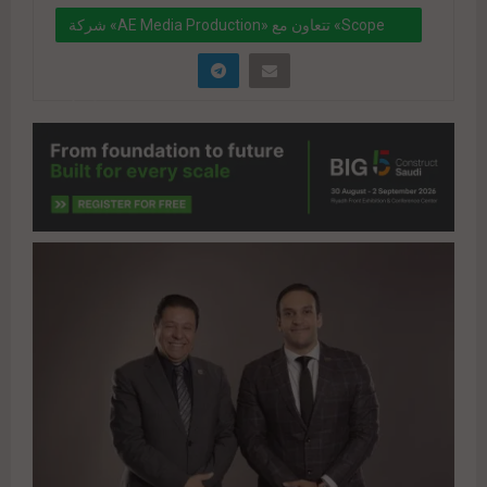
شركة «AE Media Production» تتعاون مع «Scope
Developments» ضمن خطتها لتنويع محفظة مشروعاتها
بمصر
" data-link="https://realty-
eg.net/%d8%b4%d8%b1%d9%83%d8%a9-ae-
media-production-
%d8%aa%d8%aa%d8%b9%d8%a7%d9%88%d9%
86-%d9%85%d8%b9-scope-developments-
%d8%b6%d9%85%d9%86-
%d8%ae%d8%b7%d8%aa%d9%87%d8%a7-
%d9%84%d8%aa/" href="#">