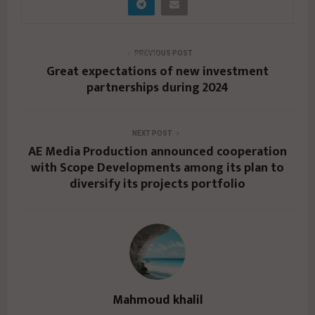
بمصر
" data-link="https://realty-
PREVIOUS POST
Great expectations of new investment
eg.net/%d8%b4%d8%b1%d9%83%d8%a9-ae-
partnerships during 2024
media-production-
%d8%aa%d8%aa%d8%b9%d8%a7%d9%88%d9%
NEXT POST
86-%d9%85%d8%b9-scope-developments-
AE Media Production announced cooperation
with Scope Developments among its plan to
%d8%b6%d9%85%d9%86-
diversify its projects portfolio
%d8%ae%d8%b7%d8%aa%d9%87%d8%a7-
%d9%84%d8%aa/" href="#">
Mahmoud khalil