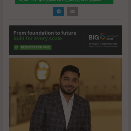
بالعاصمة الإدارية الجديدة
" data-link="https://realty-
eg.net/%d8%b4%d8%b1%d9%83%d8%a9-hud-
%d9%84%d9%84%d8%aa%d8%b7%d9%88%d9%
8a%d8%b1-
%d8%a7%d9%84%d8%b9%d9%82%d8%a7%d8%
b1%d9%8a-%d8%aa%d8%b7%d8%b1%d8%ad-
%d8%ab%d8%a7%d9%86%d9%8a-
%d9%85%d8%b4%d8%b1%d9%88%d8%b9/"
href="#">