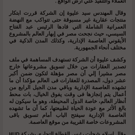
العملاء والتنفيذ علي أرض الواقع .
وقال المهندس سيد عليوة إن الشركة قررت ابتكار
منتجات عقارية غير مسبوقة حتى تتواكب مع النهضة
العمرانية الشاملة التي قادها الرئيس عبد الفتاح
السيسي، حيث نجحت مصر في إبهار العالم بالمشروع
الأيقوني العاصمة الإدارية، وكذلك المدن الذكية في
مختلف أنحاء الجمهورية.
وكشف عليوة أن الشركة تستهدف المساهمة في ملف
تصدير العقارات من خلال تسويق مشروعاتها خارج
مصر مشيرا إلي أن مصر مؤهلة لتكون ضمن أكبر
عشر دول، المصدرة للعقارات فى العالم مؤكدا أن ما
تشهده العاصمة الإدارية وباقي مدن الجيل الرابع من
أعمال يتم إنجازها فى وقت يفوق الخيال، بات محط
أنظار العالم، خاصة الدول المحيطة، وهو ما سيكون له
بالغ الأثر مع عودة الحياة لطبيعتها، كما أن ما تشهده
العاصمة الإدارية سيفتح الباب أمام تسويق باقى
المشروعات خاصة القريبة من موقع العاصمة.
وقال إسلام شحات رئيس القطاع التجاري بشركة HUD