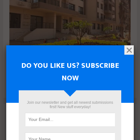
DO YOU LIKE US? SUBSCRIBE
البنك الأهلي المصري وإدارة أمناء الاستثمار يتعاقدان مع رامتان
NOW
للتطوير العقاري لطرح وحدات جاهزة بالعاصمة الإدارية
Join our newsletter and get all newest submissions
first! New stuff everyday!
Archives
August 2026
July 2026