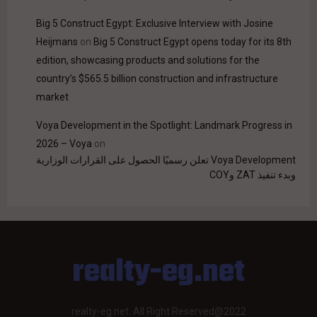
Big 5 Construct Egypt: Exclusive Interview with Josine
Heijmans
on
Big 5 Construct Egypt opens today for its 8th
edition, showcasing products and solutions for the
country’s $565.5 billion construction and infrastructure
market
Voya Development in the Spotlight: Landmark Progress in
2026 – Voya
on
Voya Development تعلن رسميًا الحصول على القرارات الوزارية
وبدء تنفيذ ZAT وCOY
realty-eg.net
realty-eg.net. All Right Reserved@2022