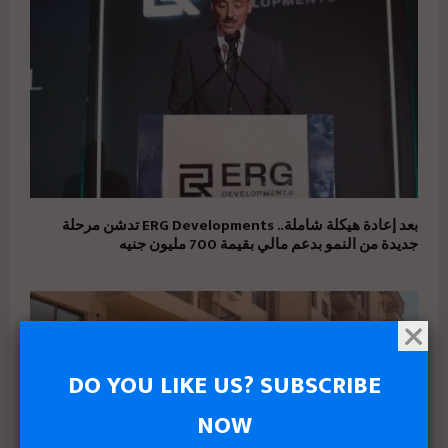
بعد إعادة هيكلة شاملة.. ERG Developments تدشن مرحلة
جديدة من النمو بدعم مالي بقيمة 700 مليون جنيه
DO YOU LIKE US? SUBSCRIBE
NOW