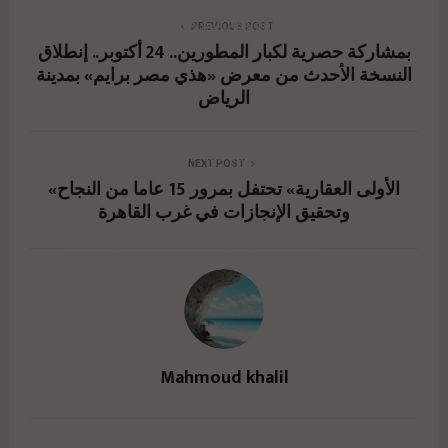
eg.net/%d9%87%d9%8a%d9%88%d9%86%d8%a
PREVIOUS POST
بمشاركة حصرية لكبار المطورين.. 24 أكتوبر.. إنطلاق
f%d8%a7%d9%89-
النسخة الأحدث من معرض «هذي مصر برايم» بمدينة
%d9%84%d9%84%d8%a3%d8%ac%d9%87%d8%
الرياض
b2%d8%a9-
%d8%a7%d9%84%d9%85%d9%86%d8%b2%d9%
NEXT POST
«الأولى العقارية» تحتفل بمرور 15 عاما من النجاح
84%d9%8a%d8%a9-
وتحقيق الإنجازات في غرب القاهرة
%d8%aa%d8%aa%d8%b9%d8%a7%d9%88%d9%
86-%d9%85%d8%b9-%d8%b4%d8%b1/"
href="#">
Mahmoud khalil