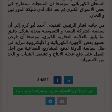
السخان الكهربائى، موضحا ان المنتجات ستطرح فى
بعض الاسواق الكبرى ثم بعد ذلك لدى شبكة الموزعين
و التجار.
من جانبه اشار الرئيس التنفيذى أحمد أبو كرم إلي أن
سياسة الشركة البيعية و التسويقية معدة بشكل دقيق
بما يليق بالعلامة التجارية الكبرى، موضحا أن فرص
تصنيع بعض الأجهزة الكهربائية و الاليكترونية تتزايد فى
ظل سياسة الدولة لدفع المشاريع الصناعية من اجل
العمل على دفع عجلة الانتاج و تشغيل الشباب و الحد
من الاستيراد.
SHARE
هيونداى للأجهزة المنزلية تتعاون مع شركة «اى تى سى»
للالكترونيات فى مصر
" data-link="https://realty-