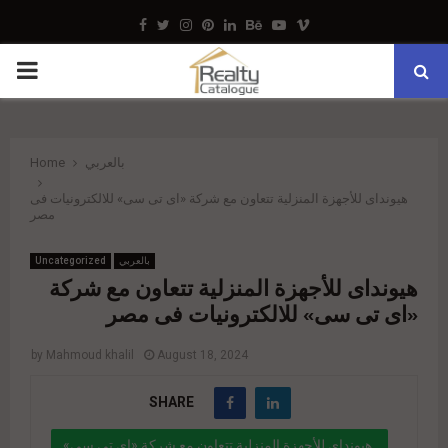
Facebook
Twitter
Instagram
Pinterest
Linkedin
Behance
Youtube
Vimeo
PRIMARY
MENU
Home
بالعربي
هيونداى للأجهزة المنزلية تتعاون مع شركة «اى تى سى» للالكترونيات فى
مصر
Uncategorized
بالعربي
هيونداى للأجهزة المنزلية تتعاون مع شركة
«اى تى سى» للالكترونيات فى مصر
by
Mahmoud khalil
August 18, 2024
SHARE
هيونداى للأجهزة المنزلية تتعاون مع شركة «اى تى سى»