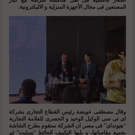
اسعار تنافسية فى ظل منافسة شرسة مع كبار
المصنعين فى مجال الأجهزة المنزلية و الاليكترونية.
وقال مصطفى عويضة رئيس القطاع التجارى بشركة
اى تى سى الوكيل الوحيد و الحصرى للعلامة التجارية
“هيونداى” فى مصر, ان الشركة ستقوم بطرح الشاشة
بجميع مقاساتها، و يليها التكييف الحائط “سبليت” ثم