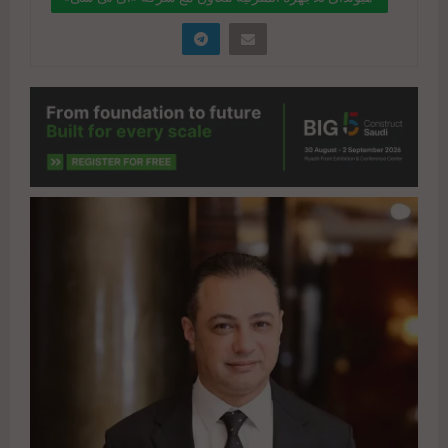
للالكترونيات فى مصر
" data-link="https://realty-
eg.net/%d9%87%d9%8a%d9%88%d9%86%d8%a
f%d8%a7%d9%89-
%d9%84%d9%84%d8%a3%d8%ac%d9%87%d8%
b2%d8%a9-
%d8%a7%d9%84%d9%85%d9%86%d8%b2%d9%
84%d9%8a%d8%a9-
%d8%aa%d8%aa%d8%b9%d8%a7%d9%88%d9%
86-%d9%85%d8%b9-%d8%b4%d8%b1/"
href="#">