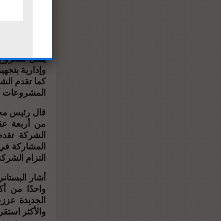
متكاملة تضم 
الطبية في ا.
وإدارية بتج.
كما تقدم الش
المشروعات ب.
قال رئيس مجلس
من أربعة عقو
الشركة تقدم 
المشاركة في
التزام الشركة.
أشار البستان
واحدًا من أك
الجديدة عززت
والأكثر استق.