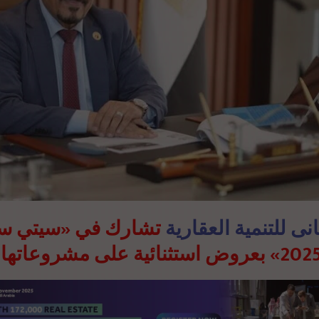
نى للتنمية العقارية
تشارك في «سيتي س
2025» روض استثنائية على مشروعاتها