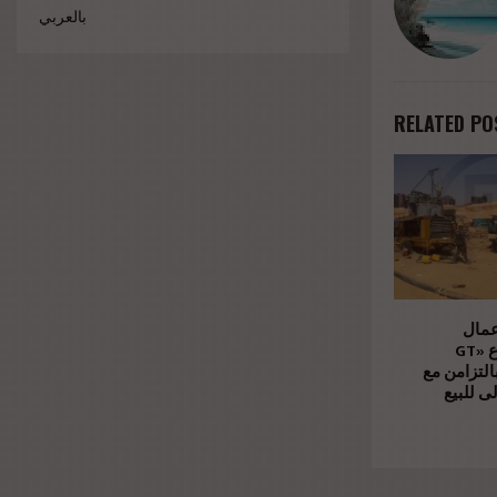
بالعربي
RELATED PO
عمال
الإنشاءات بمشروع «GT
Business City» امن مع
ى للبيع