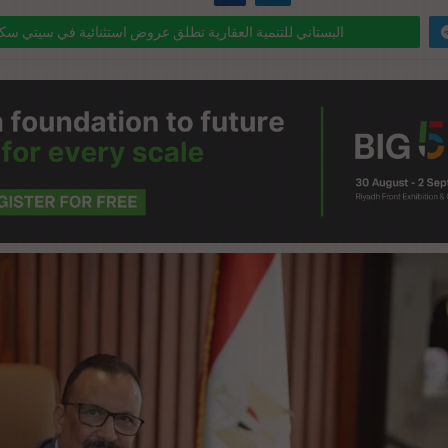
البستاني للتنمية العقارية تطلق عروض استثنائية في سيتي سكيب 5
ink="https://realty-eg.net/albostany-cityscape-2025/" href="#">