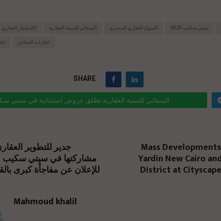
سيتي سكيب 2025
السوق العقاري المصري
البستاني للتنمية العقارية
الاستثمار العقاري
عقارات المعادي
عقا
SHARE
البستاني للتنمية العقارية تطلق عروض استثنائية في سيتي سكيب 5
ink="https://realty-eg.net/albostany-cityscape-2025/" href="#">
جدير للتطوير العقا
Mass Developments
Yardin New Cairo and
للإعلان عن مفاجأة كبرى بالق
District at Cityscap
Mahmoud khalil