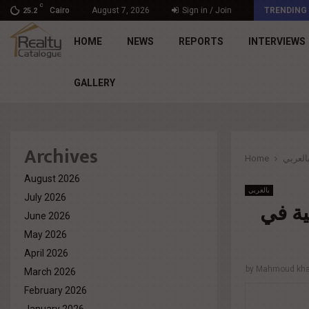
C
د. محمد راشد: Market Dynamics أصبحت المعيار…
Cairo
August 7, 2026
Sign in / Join
TRENDING
25.2
HOME
NEWS
REPORTS
INTERVIEWS
GALLERY
Archives
Home
العربي
August 2026
بالعربي
July 2026
ية في
June 2026
May 2026
April 2026
by
Mahmoud khal
March 2026
February 2026