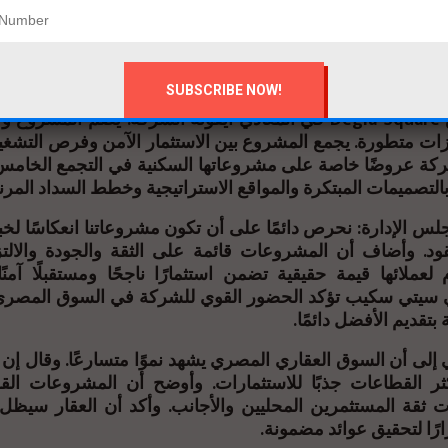
a Hub وحدات تجارية بتصميمات عصرية وموقع استراتيجي يخدم أكبر
المنا Nova Square في النرجس الجديدة وجهة
وحدات تجارية وإدارية وطبية. ويعد المشروع نقطة جذب للأعم
لمنطقة
 Square في المعادي أيقونة الشركة. يضم المشروع وحدات فندقية
هيزات متطورة. يجمع المشروع بين الاستثمار الآمن وفرص التشغ
ركة عروضًا خاصة على مشروعاتها السكنية في التجمع الخامس.
التصميمات المبتكرة والمواقع الاستراتيجية وخطط السداد المرن
 الإدارة: نحرص دائمًا على أن تكون مشروعاتنا انعكاسًا لخبر
د. وأضاف أن المشروعات قائمة على الثقة والجودة والالتز
لعملائها قيمة حقيقية تضمن استثمارًا ناجحًا ومستقبلًا آمنً
 سيتي سكيب تؤكد الحضور القوي للشركة في السوق المصري
 بتقديم الأفضل دائمًا
ي إلى أن السوق العقاري المصري يشهد نموًا متسارعًا. وقال إن
ثر القطاعات جذبًا للاستثمارات. وأوضح أن المشروعات الق
 ثقة المستثمرين المحليين والأجانب. وأكد أن العقار سيظل ا
رارًا لتحقيق عوائد مضمونة