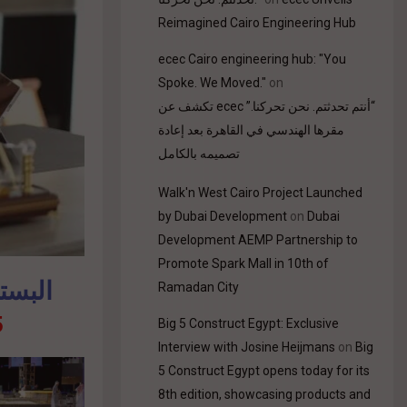
Reimagined Cairo Engineering Hub
ecec Cairo engineering hub: "You
Spoke. We Moved."
on
“أنتم تحدثتم. نحن تحركنا.” ecec تكشف عن
مقرها الهندسي في القاهرة بعد إعادة
تصميمه بالكامل
Walk'n West Cairo Project Launched
by Dubai Development
on
Dubai
Development AEMP Partnership to
Promote Spark Mall in 10th of
البستا
Ramadan City
بع.
Big 5 Construct Egypt: Exclusive
Interview with Josine Heijmans
on
Big
5 Construct Egypt opens today for its
8th edition, showcasing products and