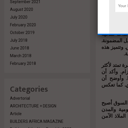
يضم مشروع Lader
September 2021
طق السكنية المحيطة. كما يقدم مشروع
August 2020
ال والخدمات
July 2020
February 2020
يمثل مشروع Degla
October 2019
يل المضمونة
July 2018
 وتتميز هذه
June 2018
ة
March 2018
ة تمتد لأكثر
February 2018
ام. وأكد أن
ا. وأوضح أن
. كما تعكس
Categories
Advertorial
 السوق أصبح
ARCHITECTURE + DESIGN
ومية والمدن
Article
لملاذ الآمن
BUILDERS AFRICA MAGAZINE