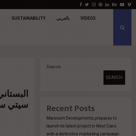
جولدن تاون تبدأ أعمال الإنشاءات بمشروع «GT…
Facebook
Twitter
Instagram
Pinterest
Linkedin
Behance
Youtu
V
T
SUSTAINABILITY
بالعربي
VIDEOS
Search
SEARCH
البستاني
سيتي سكيب
Recent Posts
Marsoum Developments prepares to
launch its latest project in West Cairo
with a distinctive marketing campaign