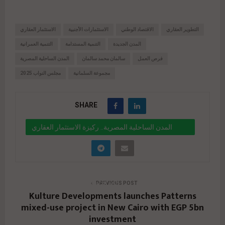
التطوير العقاري
الاقتصاد الوطني
الاستثمارات الأجنبية
الاستثمار العقاري
المدن الجديدة
التنمية المستدامة
التنمية العمرانية
فرص العمل
سالمان محمد سالمان
المدن الساحلية المصرية
مجموعة السلمانية
مجلس النواب 2025
SHARE
المدن الساحلية المصرية.. ركيزة الاستثمار العقاري
والتنمية الاقتصادية المستدامة
" data-link="https://realty-eg.net/egypt-coastal-
development/" href="#">
PREVIOUS POST
Kulture Developments launches Patterns
mixed-use project in New Cairo with EGP 5bn
investment