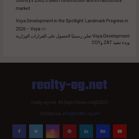
country’s $565.5 billion construction and infrastructure
market
Voya Development in the Spotlight: Landmark Progress in
2026 – Voya
on
Voya Development تعلن رسميًا الحصول على القرارات الوزارية
وبدء تنفيذ ZAT وCOY
realty-eg.net
realty-eg.net. All Right Reserved@2022
Contact us:
info@realty-eg.net