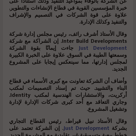
عن الشركة بالوفاء بمواعيد التنفيذ وذلك استنادًا على
خبرة المؤسسين القوية في قطاع الإنشاءات والتطوير.
علاوة على قوة الشركات في التصميم والإشراف
والتنفيذ وكذلك الإدارة.
وقال الأستاذ أشرف رائف، رئيس مجلس إدارة شركة
Inter Build Developments. إن الشراكة مع شركة
Just Development
جاءت إيمانًا بقوة الشركة
وسمعتها الطيبة في السوق. علاوة على الخبرة الكبيرة
لمجلس إدارتها، مما سينعكس إيجابا على المشروع
الجديد.
وأضاف أن الشركة تعاونت مع كبرى الأسماء في قطاع
البناء والتشييد. حيث تم إسناد التصميمات لمكتب
أركريت، والاستشارات الهندسية لمكتب Identity.
وجاري التعاقد مع أحد كبرى شركات الإدارة لإدارة
وتشغيل المشروع.
وقال الأستاذ نبيل قيراط، رئيس القطاع التجاري
بشركة
Just Development
. إن الشركة تعتمد على
خطط بيعية وتسويقية غير تقليدية مع المشروع الجديد.