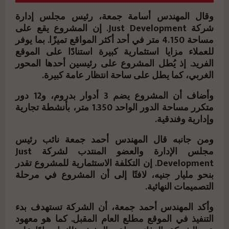
وقال المهندس أسامة جمعة، رئيس مجلس إدارة
شركة Just Development. إن المشروع يقع على
مساحة 4.150 متر في أحد أكثر المواقع تميزًا. بما يوفر
للعملاء مزايا استثمارية كبيرة استنادًا على الموقع
الفريد. إذ يُطل المشروع على رئيسين أحدها المحور
الغربي، كما يطل على ساحة انتظار عامة كبيرة.
وأضاف أن المشروع يضم 3 أدوار بدروم، و12 دور
متكرر مساحة الدور الواحد 1.350 متر، بأنشطة تجارية
وإدارية وفندقية.
ومن جانبه قال المهندس أحمد جمعة نائب رئيس
مجلس الإدارة والعضو المنتدب لشركة Just
Development. إن التكلفة الاستثمارية للمشروع تقدر
بنحو مليار جنيه، لافتًا إلى أن المشروع في مرحلة
التصميمات النهائية.
وأكد المهندس أحمد جمعة، أن الشركة تستهدف بدء
التنفيذ في الموقع مطلع العام المقبل. كما هو معهود