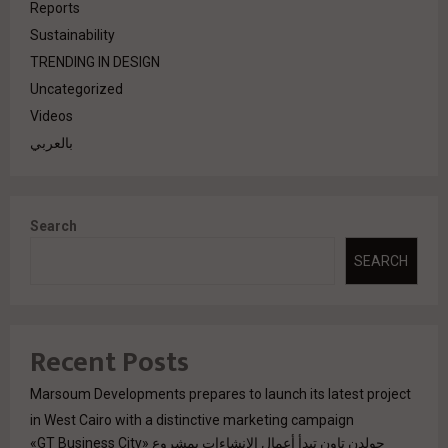
Reports
Sustainability
TRENDING IN DESIGN
Uncategorized
Videos
بالعربي
Search
SEARCH
Recent Posts
Marsoum Developments prepares to launch its latest project
in West Cairo with a distinctive marketing campaign
جولدن تاون تبدأ أعمال الإنشاءات بمشروع «GT Business City»