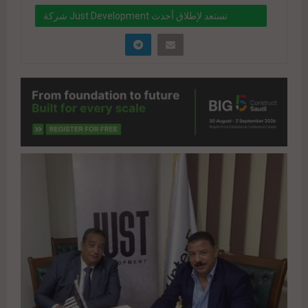
شركة Just Development تستعد لإطلاق أحدث
مشروعاتها في العاصمة الإدارية بإجمالي مبيعات 2 مليار
جنيه
" data-link="https://realty-eg.net/just-
development-new-capital/" href="#">