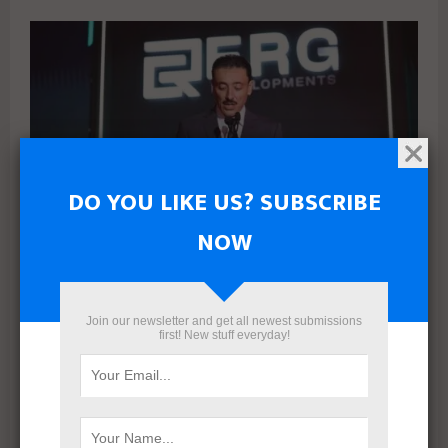
DO YOU LIKE US? SUBSCRIBE
NOW
بعد إعادة هيكلة شاملة.. ERG Developments تدشن مرحلة
جديدة من النمو بدعم مالي بقيمة 700 مليون جنيه
Join our newsletter and get all newest submissions
first! New stuff everyday!