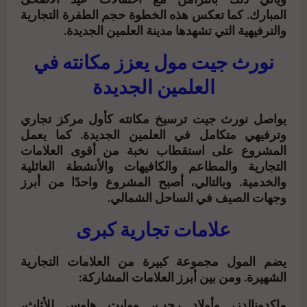
ويأتي ذلك بالتزامن مع احتفالات عيد الأضحى
المبارك. كما تعكس هذه الخطوة حجم الطفرة التجارية
والترفيهية التي تشهدها مدينة العلمين الجديدة.
نورث جيت مول يعزز مكانته في
العلمين الجديدة
يواصل
نورث جيت
ترسيخ مكانته كأول مركز تجاري
وترفيهي متكامل في العلمين الجديدة. كما يعمل
المشروع على استقطاب نخبة من أقوى العلامات
التجارية والمطاعم والكافيهات والأنشطة العائلية
والخدمية. وبالتالي، أصبح المشروع واحدًا من أبرز
وجهات الصيف في الساحل الشمالي.
علامات تجارية كبرى
يضم
المول
مجموعة كبيرة من العلامات التجارية
الشهيرة. ومن بين أبرز العلامات المشاركة:
ماكدونالدز، وأولاد رجب، ووايت هاوس للأثاث،