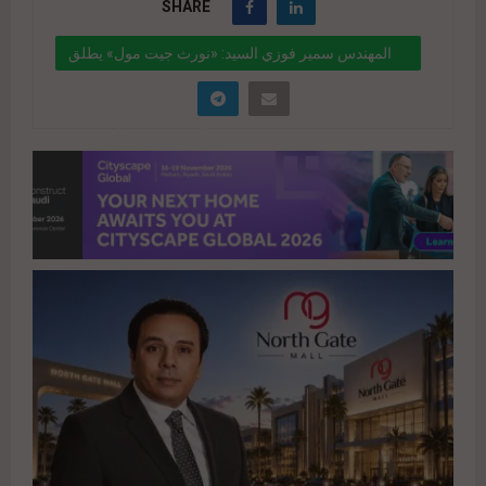
SHARE
المهندس سمير فوزي السيد: «نورث جيت مول» يطلق
صيف 2026 بعلامات تجارية كبرى وتجربة ترفيهية
متكاملة في قلب العلمين الجديدة
" data-link="https://realty-eg.net/north-gate-
mall-new-alamein-2026/" href="#">