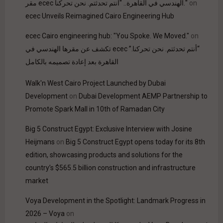
on
مقر ecec الهندسي في القاهرة.. "أنتم تحدثتم. نحن تحركنا."
ecec Unveils Reimagined Cairo Engineering Hub
ecec Cairo engineering hub: "You Spoke. We Moved."
on
“أنتم تحدثتم. نحن تحركنا.” ecec تكشف عن مقرها الهندسي في
القاهرة بعد إعادة تصميمه بالكامل
Walk'n West Cairo Project Launched by Dubai
Development
on
Dubai Development AEMP Partnership to
Promote Spark Mall in 10th of Ramadan City
Big 5 Construct Egypt: Exclusive Interview with Josine
Heijmans
on
Big 5 Construct Egypt opens today for its 8th
edition, showcasing products and solutions for the
country’s $565.5 billion construction and infrastructure
market
Voya Development in the Spotlight: Landmark Progress in
2026 – Voya
on