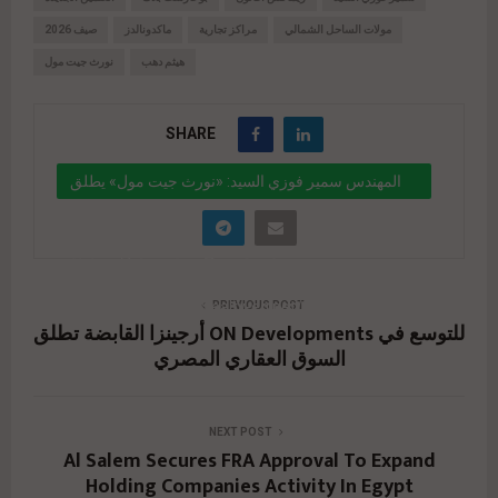
مولات الساحل الشمالي
مراكز تجارية
ماكدونالدز
صيف 2026
هيثم دهب
نورث جيت مول
SHARE
المهندس سمير فوزي السيد: «نورث جيت مول» يطلق
صيف 2026 بعلامات تجارية كبرى وتجربة ترفيهية
متكاملة في قلب العلمين الجديدة
" data-link="https://realty-eg.net/north-gate-
PREVIOUS POST
أرجينزا القابضة تطلق ON Developments للتوسع في
mall-new-alamein-2026/" href="#">
السوق العقاري المصري
NEXT POST
Al Salem Secures FRA Approval To Expand
Holding Companies Activity In Egypt