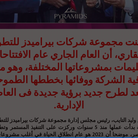
نت مجموعة شركات بيراميدز للتطو
قاري، أن العام الجاري عام الافتتاح
يمات بمشروعاتها المختلفة، وهو ما
ة الشركة ووفائها بخططها الطموح
د لطرح جديد برؤية جديدة فى العا
الإدارية.
 وليد التايب، رئيس مجلس إدارة مجموعة شركات بيراميدز للتط
إن المجموعة بدأت عملها منذ 5 سنوات وركزت على التنفيذ المس
العقار في مصر، موضحا أن 2023 هو عام انطلاق الحياة في أغلب