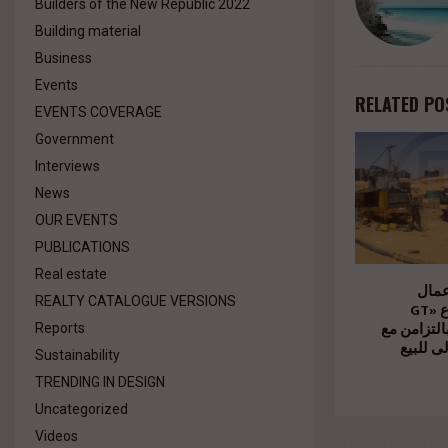
Builders of the New Republic 2022
Building material
Business
Events
RELATED PO
EVENTS COVERAGE
Government
Interviews
News
OUR EVENTS
PUBLICATIONS
Real estate
عمال
REALTY CATALOGUE VERSIONS
الإنشاءات بمشروع «GT
Business City» امن مع
Reports
ى للبيع
Sustainability
TRENDING IN DESIGN
Uncategorized
Videos