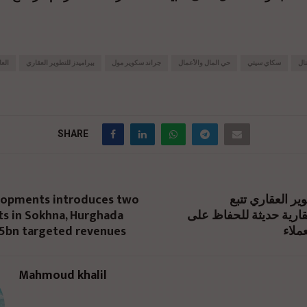
تال
سكاي سيتي
حي المال والأعمال
جراند سكوير مول
بيراميدز للتطوير العقاري
العا
SHARE
lopments introduces two
ير العقاري تتبع
ts in Sokhna, Hurghada
قارية حديثة للحفاظ على
.5bn targeted revenues
ملاء
Mahmoud khalil