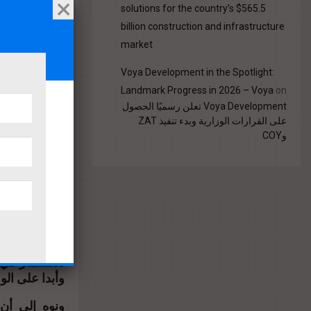
بالعاصمة الإد.
solutions for the country’s $565.5
billion construction and infrastructure
market
و
أول مول تجار.
Voya Development in the Spotlight:
Landmark Progress in 2026 – Voya
on
كما أطلقت ا
Voya Development تعلن رسميًا الحصول
على القرارات الوزارية وبدء تنفيذ ZAT
سيتي” أكبر م
وCOY
منتصف الشهر 
أمير سيد أح.
وتابع المهن
العقاري، أن 
الدولة للخرو.
وصرح بأن إدا
للاستثمار في
وأبدا على ال.
ونوه إلى أن 