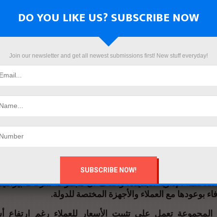
ارية الجديدة ومدينة الجلالة
DO YOU LIKE US? SUBSCRIBE NOW
مطلع 2023، كما قامت بتسليم وتشغيل مشروع “جراند سكوير مول” يناي
ي إداري في حي المال والأعمال بالعاصمة الإدارية
Join our newsletter and get all newest submissions first! New stuff everyday!
لمجموعة شريان الحياة بمشروع “سكاي سيتي” بمدينة الجلا
تسليم وتسكين أكثر من 400 أسرة في المرحلة الأولى بالمشروع
نتجع سكني سياحي استثماري بمدينة الجلالة، وتم تسليم المرحلة
الجاري، وذلك بحضور نخبة من كبار المسئولين وعلى رأسهم ا
مد، مستشار رئيس الجمهورية للتخطيط
دس هشام الخولي، رئيس مجلس إدارة مجموعة شركات بيرامي
الشركة قررت منذ اللحظة الأولى تدشين مشروعات مبتكرة تت
ج بالعقار المصري إلى آفاق عالمية
رة المجموعة عاكفة خلال الأيام القليلة المقبلة على إطلاق
 العاصمة الإدارية الجديدة، وأضاف أن مجموعة شركات بيراميدز
وفاء بوعودها مع العملاء والأجهزة المختصة للدولة
المجموعة تعمل على تثبيت الأسعار للعملاء رغم ارتفاع أس