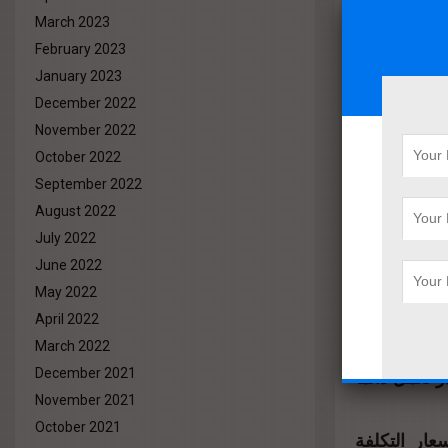
March 2023
وأشار إلى أن المجموعة قامت بتسليم وحدات مشروع “لاكابيتال” بمنطقة R7 بنهاية 2022
February 2023
ر الماضي، وهو
January 2023
December 2022
November 2022
لة، حيث تم
، حيث يعد “سكاي
October 2022
 الأولى منه
September 2022
لسيد اللواء
August 2022
July 2022
دز للتطوير
June 2022
ناسب مع خطة
May 2022
April 2022
March 2022
 رؤية جديدة
 تعمل دائما
December 2021
November 2021
October 2021
عار التكلفة