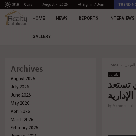
C
د. محمد راشد: Market Dynamics أصبحت المعيار…
Cairo
August 7, 2026
Sign in / Join
TRENDIN
35.8
HOME
NEWS
REPORTS
INTERVIEWS
GALLERY
Archives
Home
العربي
بالعربي
August 2026
 تستعد
July 2026
لإدارية
June 2026
May 2026
by
Mahmoud khal
April 2026
March 2026
February 2026