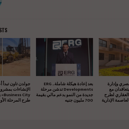
STS
مصري وإدارة
بعد إعادة هيكلة شاملة.. ERG
جولدن تاون تبدأ أ
يتعاقدان مع
Developments تدشن مرحلة
العقاري لطرح
جديدة من النمو بدعم مالي بقيمة
بالتز
عاصمة الإدارية
700 مليون جنيه
طرح المرحلة الأول