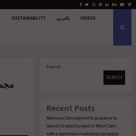
جولدن تاون تبدأ أعمال الإنشاءات بمشروع «GT…
Facebook
Twitter
Instagram
Pinterest
Linkedin
Behance
Youtu
V
T
SUSTAINABILITY
بالعربي
VIDEOS
Search
SEARCH
مجمو
Recent Posts
Marsoum Developments prepares to
launch its latest project in West Cairo
with a distinctive marketing campaign