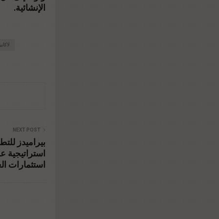
الإنشائية.
لاكابي
NEXT POST
بيراميدز للتطو
استراتيجية ع
استثمارات الع