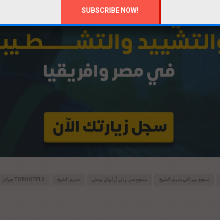
منتجع ميراكي شرم الشيخ
منتجع صن رايز أرابيان بيتش
شرم الشيخ
جوائز TOPHOTELS