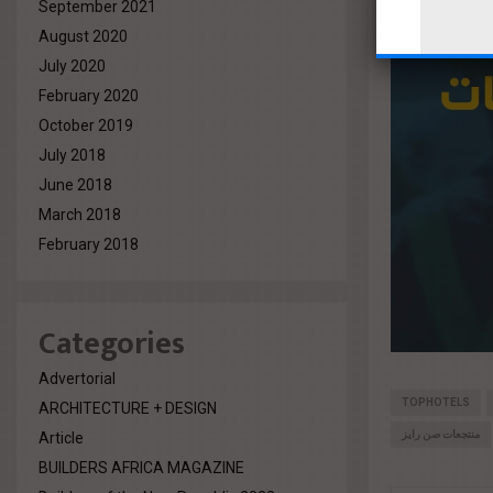
September 2021
August 2020
July 2020
February 2020
October 2019
July 2018
June 2018
March 2018
February 2018
Categories
Advertorial
TOPHOTELS
ARCHITECTURE + DESIGN
منتجعات صن رايز
Article
BUILDERS AFRICA MAGAZINE