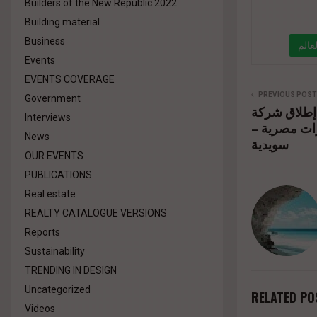
Builders of the New Republic 2022
Building material
Business
Events
EVENTS COVERAGE
" da
PREVIOUS POST
Government
إطلاق شركة EONS للتطوير العقاري في
Interviews
خبرات مصرية
News
سويدية
OUR EVENTS
PUBLICATIONS
Real estate
REALTY CATALOGUE VERSIONS
Reports
Sustainability
TRENDING IN DESIGN
Uncategorized
RELATED PO
Videos