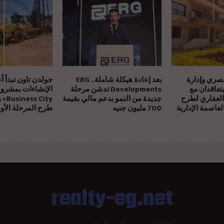
مصري وإدارة
بعد إعادة هيكلة شاملة.. ERG
جولدن تاون تبدأ أ
يتعاقدان مع
Developments تدشن مرحلة
العقاري لطرح
جديدة من النمو بدعم مالي بقيمة
بالتز
عاصمة الإدارية
700 مليون جنيه
طرح المرحلة الأول
realty-eg.net