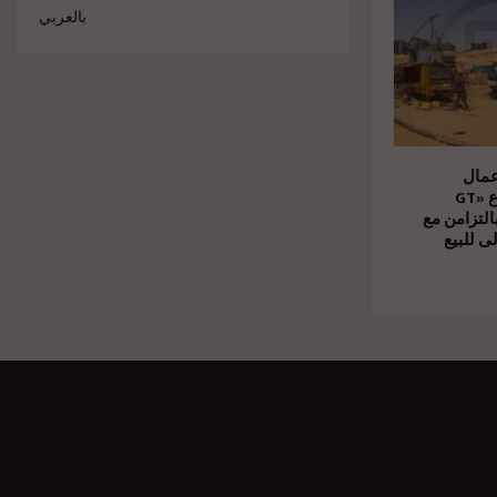
بالعربي
عمال
الإنشاءات بمشروع «GT
Business City» امن مع
ى للبيع