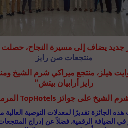
 جديد يضاف إلى مسيرة النجاح، حصلت ث
منتجعات صن رايز
يت هيلز، منتجع ميراكي شرم الشيخ ومن
رايز أرابيان بيتش”
في شرم الشيخ على جوائز TopHotels قة
هذه الجائزة تقديرًا لمعدلات التوصية العالية م
 في الضيافة الرقمية. فضلاً عن إدراج المنتجع