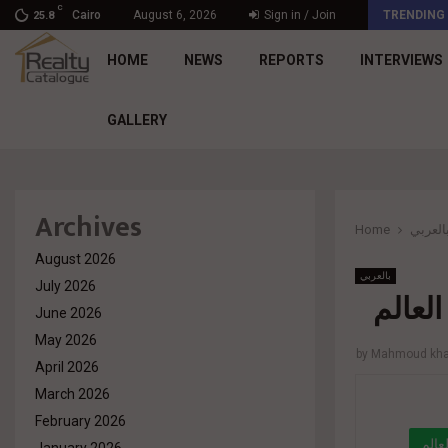
C
Engineering Mastery. Human Impact – The Principle…
Cairo
August 6, 2026
Sign in / Join
TRENDING
25.8
HOME
NEWS
REPORTS
INTERVIEWS
GALLERY
Archives
Home
العربي
August 2026
بالعربي
July 2026
June 2026
May 2026
by
Mahmoud khal
April 2026
March 2026
February 2026