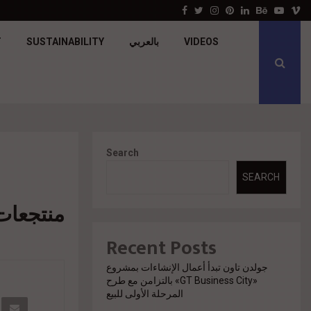
Apache Developments launches Mersea North Coas
Facebook
Twitter
Instagram
Pinterest
Linkedin
Behance
Youtu
V
T
SUSTAINABILITY
بالعربي
VIDEOS
Search
SEARCH
منتجعات صن ر
Recent Posts
جولدن تاون تبدأ أعمال الإنشاءات بمشروع
«GT Business City» بالتزامن مع طرح
المرحلة الأولى للبيع