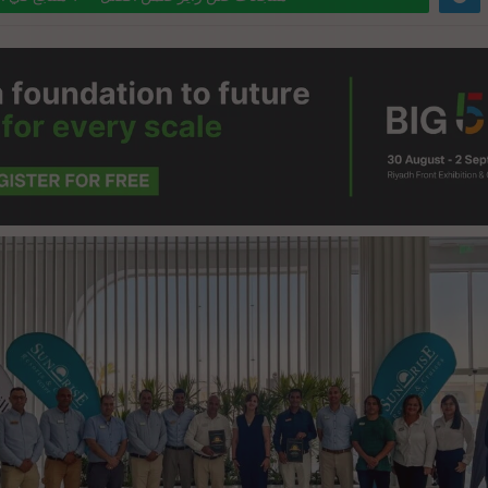
ta-link="https://realty-eg.net/sunrise-tophotels/" href="#">