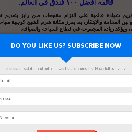
قائمة أفضل ١٠٠ فندق في العالم.
لتكريم شهادة عالمية على التزام منتجعات صن رايز بتقديم 
ع بين الفخامة والابتكار، بما يعزز مكانة شرم الشيخ كوجهة سياح
م، ويؤكد ريادة المجموعة في قطاع السياحة والضيافة
كما فاز منتجع صن  TUI Global Hotel Awards – Quality
DO YOU LIKE US? SUBSCRIBE NOW
قة، والتي تُمنح للفنادق التي تحقق أعلى معدلات رضا النزلاء حول 
تقدير ليعكس الجهود الدؤوبة وروح الضيافة الأصيلة التي يتمتع به
معة المجموعة كواحدة من أبرز الأسماء في عالم الفندقة
Join our newsletter and get all newest submissions first! New stuff everyday!