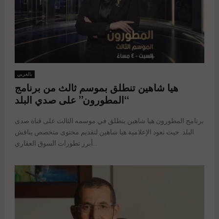
بالعربي
هيا شاهين تنطلق بموسم ثالث من برنامج
“المطورون” على صدي البلد
برنامج المطورون هيا شاهين ينطلق في موسمه الثالث على قناة صدى
البلد. حيث تعود الإعلامية هيا شاهين لتقديم محتوى متخصص يناقش
أبرز تطورات السوق العقاري...