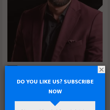
بالعربي
انضمام طارق الجداوي رئيسًا للقطاع التجاري
(CCO)بشركة NEW EVENT DEVELOPMENTS
DO YOU LIKE US? SUBSCRIBE
لدعم خطط النمو والتوسع
NOW
طارق الجداوي رئيسا للقطاع التجاري (CCO) لشركة NEW EVENT
DEVELOPMENTS. في خطوة استراتيجية تستهدف تعزيز الأداء
التجاري ودعم خطط النمو والتوسع خلال الفترة المقبلة. يمتلك...