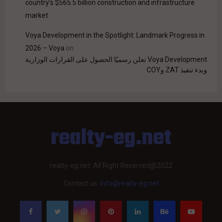
country’s $565.5 billion construction and infrastructure
market
Voya Development in the Spotlight: Landmark Progress in
2026 – Voya
on
Voya Development تعلن رسميًا الحصول على القرارات الوزارية
وبدء تنفيذ ZAT وCOY
realty-eg.net
realty-eg.net. All Right Reserved@2022
Contact us:
info@realty-eg.net