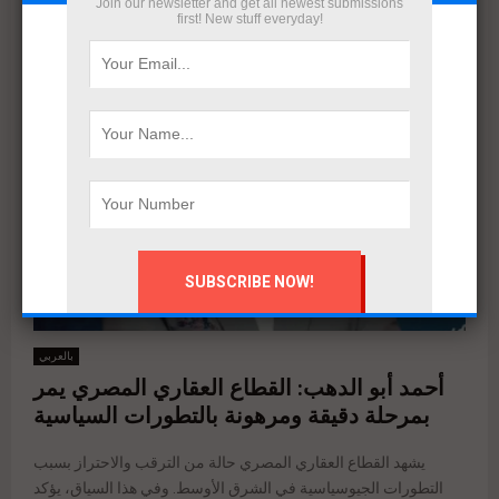
Join our newsletter and get all newest submissions
first! New stuff everyday!
بالعربي
أحمد أبو الدهب: القطاع العقاري المصري يمر
بمرحلة دقيقة ومرهونة بالتطورات السياسية
يشهد القطاع العقاري المصري حالة من الترقب والاحتراز بسبب
التطورات الجيوسياسية في الشرق الأوسط. وفي هذا السياق، يؤكد