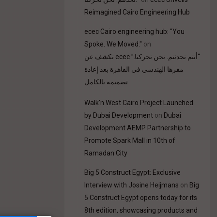
Reimagined Cairo Engineering Hub
ecec Cairo engineering hub: "You
Spoke. We Moved."
on
“أنتم تحدثتم. نحن تحركنا.” ecec تكشف عن
مقرها الهندسي في القاهرة بعد إعادة
تصميمه بالكامل
Walk'n West Cairo Project Launched
by Dubai Development
on
Dubai
Development AEMP Partnership to
Promote Spark Mall in 10th of
Ramadan City
Big 5 Construct Egypt: Exclusive
Interview with Josine Heijmans
on
Big
5 Construct Egypt opens today for its
8th edition, showcasing products and