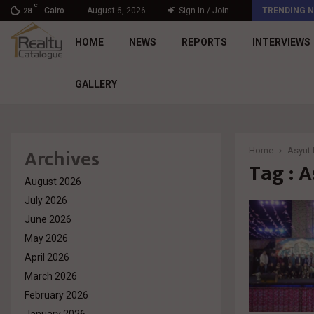
C
د. محمد راشد: Market Dynamics أصبحت المعيار…
Cairo
August 6, 2026
Sign in / Join
TRENDING 
28
HOME
NEWS
REPORTS
INTERVIEWS
GALLERY
Archives
Home
Asyut 
Tag : 
August 2026
July 2026
June 2026
May 2026
April 2026
March 2026
February 2026