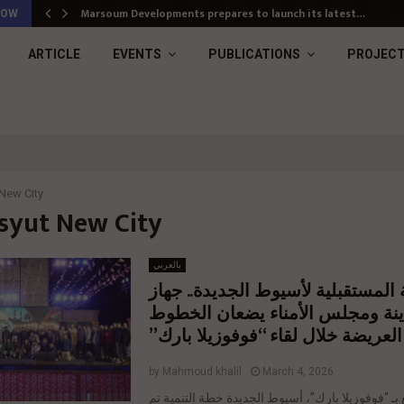
Marsoum Developments prepares to launch its latest…
NOW
ARTICLE
EVENTS
PUBLICATIONS
PROJEC
New City
Asyut New City
بالعربي
 المستقبلية لأسيوط الجديدة.. جهاز
ينة ومجلس الأمناء يضعان الخطوط
العريضة خلال لقاء “فوفوزيلا بارك”
by
Mahmoud khalil
March 4, 2026
بـ “فوفوزيلا بارك”، أسيوط الجديدة خطة التنمية تم