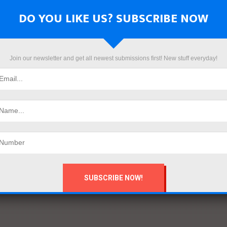
DO YOU LIKE US? SUBSCRIBE NOW
Join our newsletter and get all newest submissions first! New stuff everyday!