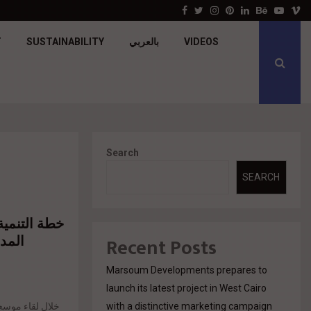
جولدن تاون تبدأ أعمال الإنشاءات بمشروع «GT…
Facebook
Twitter
Instagram
Pinterest
Linkedin
Behance
Youtu
V
T
SUSTAINABILITY
بالعربي
VIDEOS
Search
SEARCH
خطة التنمية
المد
Recent Posts
Marsoum Developments prepares to
launch its latest project in West Cairo
with a distinctive marketing campaign
خلال لقاء موسع 