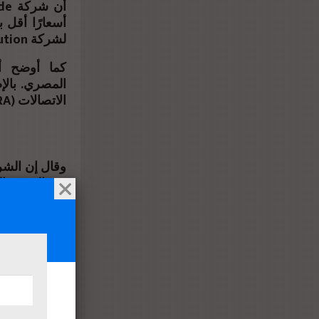
لشركة Sky Distribution. وهي الذراع المتخصصة للمجموعة في قطاع التجزئة والتوزيع.
كما أوضح أ
المصري. بالإ
الاتصالات (NTRA). ويختص المصنع بتجديد الأجهزة الإلكترونية وفق معايير معتمدة.
وقال إن الشرك
في السوق ال
4000 هاتف. وذلك خلال العامين الماضيين.
2023.