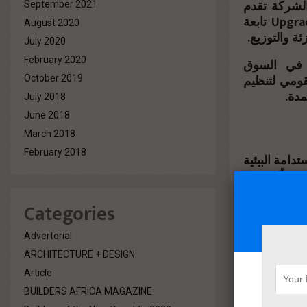
أن الشركة تقدم
September 2021
أسعارًا أقل بنسبة تصل إلى 40% مقارنة بالأجهزة الجديدة. وأضاف أن Upgrade تابعة
August 2020
July 2020
February 2020
 في السوق
قومي لتنظيم
October 2019
July 2018
June 2018
March 2018
February 2018
دامة البيئية
يد أكثر من
Categories
ددة إلى 25%. وذلك بما يتناسب مع حجم
عمل وجودة الأجهزة وأوضح أن Upgrade بدأت نشاطها في
Advertorial
ARCHITECTURE + DESIGN
Article
ددة من Samsung وApple. وتخضع جميع الأجهزة
كما توفر الشركة
BUILDERS AFRICA MAGAZINE