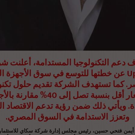
 دعم التكنولوجيا المستدامة، أعلنت ش
Upgrade عن خطتها للتوسع في سوق الأجهزة ا
. كما تستهدف الشركة تقديم حلول تكنو
بأسعار أقل بنسبة تصل إلى 40% مقارن
ة. ويأتي ذلك ضمن رؤية تدعم الاقتصاد ال
وتعزز الاستدامة في السوق المصري.
 أيمن فتحي حسين، رئيس مجلس إدارة شركة سكاي للاستثمارا