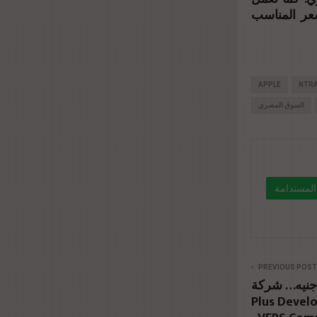
سعر المناسب
APPLE
NTR
السوق المصري
ق الأجهزة المُجددة بأسعار أقل
40%
" data-li
PREVIOUS POST
 مليار جنيه… شركة Wealth
Plus  تطلق مشروع