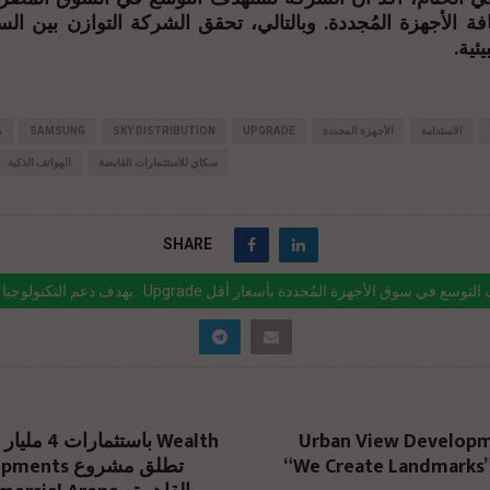
ة الأجهزة المُجددة. وبالتالي، تحقق الشركة التوازن بين ال
ئية.
الاستدامة
الأجهزة المجددة
UPGRADE
SKY DISTRIBUTION
SAMSUNG
A
سكاي للاستثمارات القابضة
الهواتف الذكية
SHARE
بهدف دعم التكنولوجيا المستدامة.. Upgrade تستهدف التوسع في سو
nk="https://realty-eg.net/upgrade-refurbished-devices-egypt/" href="#"
Urban View Developm
باستثمارات 4
“We Create Landmarks” 
Developments