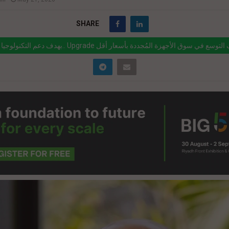
SHARE
بهدف دعم التكنولوجيا المستدامة.. Upgrade تستهدف التوسع في سو
nk="https://realty-eg.net/upgrade-refurbished-devices-egypt/" href="#"