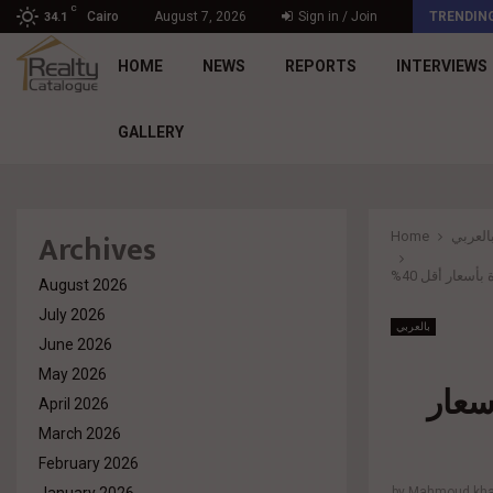
C
د. محمد راشد: Market Dynamics أصبحت المعيار…
Cairo
August 7, 2026
Sign in / Join
TRENDIN
34.1
HOME
NEWS
REPORTS
INTERVIEWS
GALLERY
Archives
العربي
Home
August 2026
July 2026
بالعربي
June 2026
May 2026
سعار
April 2026
March 2026
February 2026
by
Mahmoud khal