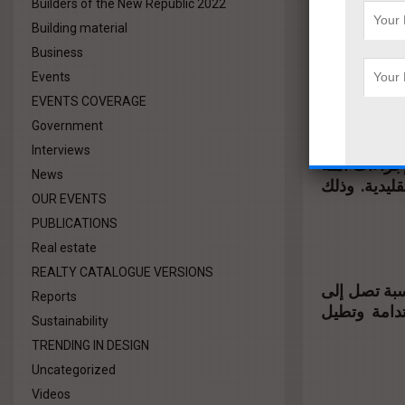
Builders of the New Republic 2022
Building material
Business
Events
إصلاح الشاشات
EVENTS COVERAGE
ات الداخلية
Government
Interviews
جراءات آمنة
News
ليدية. وذلك
OUR EVENTS
PUBLICATIONS
Real estate
REALTY CATALOGUE VERSIONS
نسبة تصل إلى
Reports
ستدامة وتطيل
Sustainability
TRENDING IN DESIGN
Uncategorized
Videos