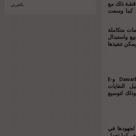
ناقشة ذلك مع
بالعربي
ة. كما وسعت
 الشركة مجال أجهزة الألعاب مثل PlayStation. خدمات متكاملة
تقدم حلول بيع واستبدال
يمكن تنفيذها
كما تعاونت الشركة مع عدة جهات لدعم الاستدامة. ومن بينها Dawarha وE-
U. وذلك لدعم تقليل النفايات
نية. كما عقدت شراكات مع Orange Egypt وVodafone Egypt. وذلك لتوسيع
Global Bra. وذلك تقديرًا لجهودها في
ي. كما تعمل