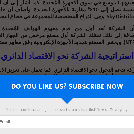
أن شركة Upgrade تتوسع في سوق الأجهزة المُجددة. كما أشار إلى 
ن الشركة تُعد أول من قدم مفهوم الهواتف المُجددة
ضافة إلى ذلك، تمتلك الشركة أول مصنع مرخص من الجهاز ال
استراتيجية الشركة نحو الاقتصاد الدائري
ة تدعم التحول نحو الاقتصاد الدائري. كما تعمل على تعزيز الاست
مصري. وأضاف خلال تصريحاته أن الشركة نجحت في بيع وتجد
DO YOU LIKE US? SUBSCRIBE NOW
كما تستهدف الشركة الوصول بنسبة الأجهزة المُج
الطلب في السوق. آلية ال
Join our newsletter and get all newest submissions first! New stuff everyday!
كما ركزت على الهواتف الذكية المُج
لفحص دقيق يتجاوز 70 خطوة. وذلك لضمان الجودة والكفاءة والأداء. 