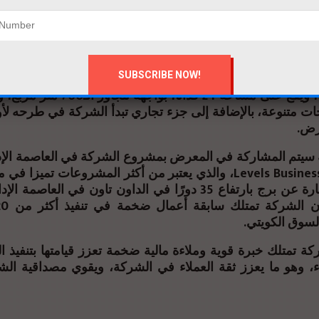
w عبارة عن كمبوند سكني طبي فندقي تجاري إداري، ويقع في أميز موقع
مس في مدينة القاهرة الجديدة، ويقع المشروع على بعد دق
ية، كالمطار ومدينة الرحاب والجامعة الأمريكية ومدينتي، والعا
يتم تنفيذه وفقا لمعايير البناء الأخضر والاستدامة
المشروع عبارة عن كومباوند سكني متكامل ويضم جزءًا تجاريًا 
وجزءًا ترفيهيًا، ويقع على مساحة 24 فدانًا
ت متنوعة، بالإضافة إلى جزء تجاري تبدأ الشركة في طرحه لأ
عرض
 سيتم المشاركة في المعرض بمشروع الشركة في العاصمة الإدا
ss tower، والذي يعتبر من أكثر المشروعات تميزا في منطقة الداون
تاون، وهو عبارة عن برج بارتفاع 35 دورًا في الداون تاون في العا،
لسوق الكويتي
ركة تمتلك خبرة قوية وملاءة مالية ضخمة تعزز قيامتها بتنفيذ 
، وهو ما يعزز ثقة العملاء في الشركة، ويقوي مصداقية ال