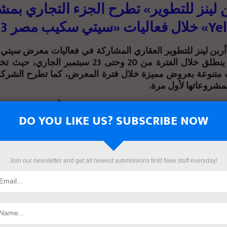
لينز للتطوير» تطرح الجزء التجاري بمش
ربن لينز للتطوير العقاري المشاركة في فعاليات معرض سي
والذي ينطلق خلال الفترة من 20 وحتى 23 سبتمبر الجار
متنوعة بعروض مميزة خلال فترة المعرض، كما تطرح الشرك
بمشروعاتها لأول مرة
ادي إميل عبد الله، الرئيس التنفيذي لشركة أربن لينز للتطوير
حد الملتقيات العقارية الهامة مثل سيتي سكيب مصر يأتي ضمن
DO YOU LIKE US? SUBSCRIBE NOW
لمعارض القوية والتي تحقق من خلالها نتائج بيعية قوية، كما 
واصل المباشر بين الشركة وعملائها، مما يتيح التعرف على احتي
في المشروعات التي يرغبون في الشراء بها
Join our newsletter and get all newest submissions first! New stuff everyday!
لشركة تطرح محفظة مشروعات متنوعة تلبي احتياجات قطا
ئرين للمعرض، وتقدم الشركة عروضًا حصرية ومميزة للعملا
ما يعتبر فرصة حصرية للعملاء الباحثين عن عروض لا تتكرر، ل
الشركة تطرح لأول مرة الجزء التجاري بمشروع “Yellow” ض