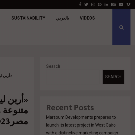
جولدن تاون تبدأ أعمال الإنشاءات بمشروع «GT…
Facebook
Twitter
Instagram
Pinterest
Linkedin
Behance
Youtu
V
T
SUSTAINABILITY
بالعربي
VIDEOS
Search
أربن ل»
SEARCH
أربن لي
Recent Posts
متنوعة 
مصر2023»
Marsoum Developments prepares to
launch its latest project in West Cairo
with a distinctive marketing campaign