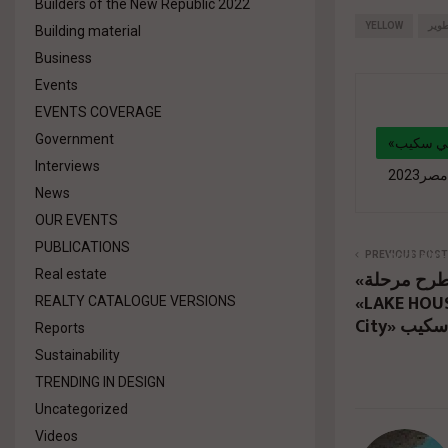
Builders of the New Republic 2022
YELLOW
طوير
Building material
Business
Events
EVENTS COVERAGE
Government
«أربن لينز للتطوير» تشارك بمحفظة مشروعات متنوعة وعروض مميزة خلال فعاليات «سيتي سكيب
Interviews
News
OUR EVENTS
" data-li
PUBLICATIONS
portfolio
PREVIOUS POST
«خالد صبري هولدينج» تطرح مرحلة
Real estate
href="#"
«LAKE HOUSE» ضمن مشروع 
REALTY CATALOGUE VERSIONS
Reports
Sustainability
TRENDING IN DESIGN
Uncategorized
Videos