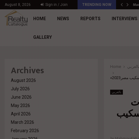
د. محمد راشد: Market Dynamics أصبحت المعيار…
Mar
August 8, 2026
Sign in / Join
TRENDING NOW
HOME
NEWS
REPORTS
INTERVIEWS
GALLERY
Archives
Home
العربي
« مصر2023
August 2026
July 2026
بالعربي
June 2026
«
May 2026
سكيب
April 2026
March 2026
February 2026
by
Mahmoud khal