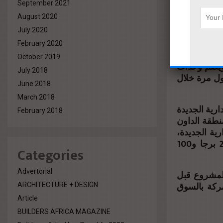
وأوضح أن Yello
September 2021
ائق من كافة
August 2020
صمة الإدارية
July 2020
February 2020
وآخر إداريًا
October 2019
، بواجهة تتجاوز الـ700 متر مربع، ويضم وحدات
July 2018
ول مرة خلال
June 2018
March 2018
رية الجديدة
February 2018
وهو Levels Busine
صمة الإدارية الجديدة
مشيرا إلى أن الشركة تمتلك سابقة أعمال ضخمة في تنفيذ أكثر من 20 برجا و100
Categories
Advertorial
المشروع قبل
شركة بالسوق
ARCHITECTURE + DESIGN
Article
BUILDERS AFRICA MAGAZINE