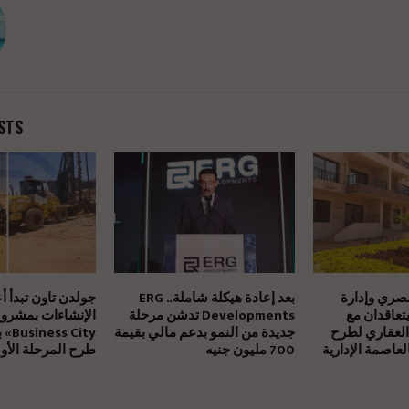
STS
مصري وإدارة
بعد إعادة هيكلة شاملة.. ERG
جولدن تاون تبدأ أ
يتعاقدان مع
Developments تدشن مرحلة
العقاري لطرح
جديدة من النمو بدعم مالي بقيمة
بالتز
عاصمة الإدارية
700 مليون جنيه
طرح المرحلة الأول