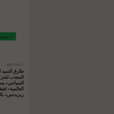
diverse-
s/"
NEXT POST
المنتدب لشركة
السياحي» يست
العالمية» لتف
ريزيدنس» بال