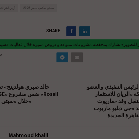
سيتي سكيب مصر 2023
أربن لينز للت
SHARE
مصر2023»
nk="https://realty-eg.net/urban-lanes-development-participates-with-a-
-of-projects-and-special-offers-during-the-cityscape-egypt-2023-event
طارق السيد الرئيس التنفيذي والعضو
>
 «الريان للاستثمار
«Rosail
قبل وفد «ماريوت
City» خلال «سيتي سكيب»
قد «جي دبليو ماريوت
قاهرة الجديدة
Mahmoud khalil