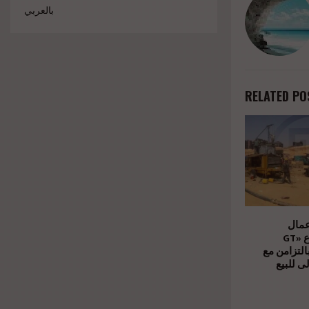
بالعربي
RELATED PO
عمال
الإنشاءات بمشروع «GT
Business City» امن مع
ى للبيع