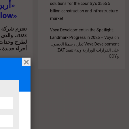
أربن 
solutions for the country’s $565.5
billion construction and infrastructure
«Yellow» خلال فعاليات «سيتي سكيب مصر 2023»
market
تعتزم شركة أ
Voya Development in the Spotlight:
Landmark Progress in 2026 – Voya
on
لطرح وحدات 
Voya Development تعلن رسميًا الحصول
أجزاء جديدة .
على القرارات الوزارية وبدء تنفيذ ZAT
وCOY
قال المهندس ف
التواجد في أ
للمشاركة في ا
بأنه يحقق الت
ومتطلباتهم .
وأضاف أن ا
العملاء الزا
المعرض، وهو 
خلال فعاليات المعر.