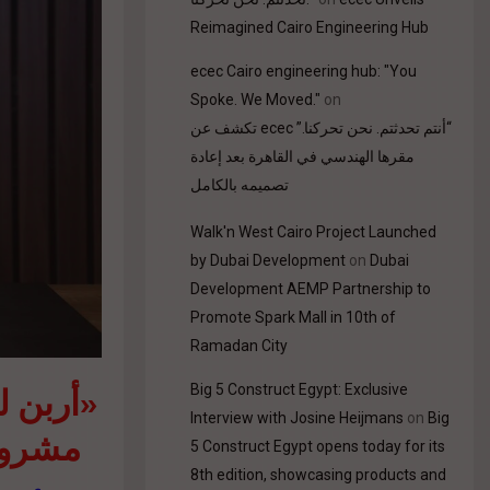
Reimagined Cairo Engineering Hub
ecec Cairo engineering hub: "You
Spoke. We Moved."
on
“أنتم تحدثتم. نحن تحركنا.” ecec تكشف عن
مقرها الهندسي في القاهرة بعد إعادة
تصميمه بالكامل
Walk'n West Cairo Project Launched
by Dubai Development
on
Dubai
Development AEMP Partnership to
Promote Spark Mall in 10th of
Ramadan City
Big 5 Construct Egypt: Exclusive
Interview with Josine Heijmans
on
Big
مشرو»
5 Construct Egypt opens today for its
8th edition, showcasing products and