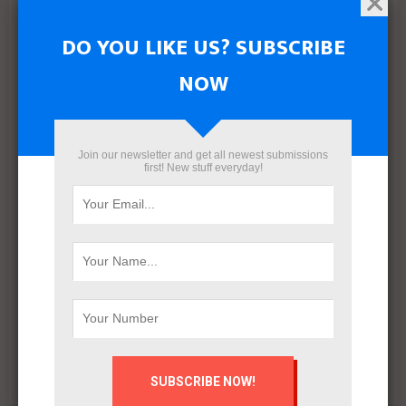
بعد إعادة هيكلة شاملة.. ERG Developments تدشن مرحلة
جديدة من النمو بدعم مالي بقيمة 700 مليون جنيه
DO YOU LIKE US? SUBSCRIBE
NOW
Join our newsletter and get all newest submissions
first! New stuff everyday!
البنك الأهلي المصري وإدارة أمناء الاستثمار يتعاقدان مع رامتان
للتطوير العقاري لطرح وحدات جاهزة بالعاصمة الإدارية