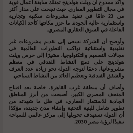
وأكد ممدوح أن ويلث هولدينج تمتلك سابقة أعمال قوية
في مجال التطوير العقاري. حيث نجحت على مدار أكثر
من 23 عامًا في تنفيذ مشروعات سكنية وتجارية
واستثمارية عالية الجودة. ما عزز مكانتها كأحد الكيانات
الفاعلة في السوق العقاري المصري.
وأوضح أن الشركة تسعى إلى تقديم مشروعات غير
تقليدية واستثنائية تواكب التطورات العالمية في
مجالات التصميم والتكنولوجيا، مشيرًا إلى حرص ويلث
هولدينج على دمج النشاط الفندقي في معظم
مشروعاتها، دعمًا لتوجه الدولة نحو زيادة عدد الغرف
والشقق الفندقية وتعظيم العائد من النشاط السياحي.
وأضاف أن منطقة غرب القاهرة، خاصة بعد افتتاح
المتحف المصري الكبير، أصبحت من أبرز المناطق
الجاذبة للاستثمار العقاري، في ظل ما شهدته من
تطوير شامل للبنية التحتية وإنشاء مدن جديدة، مؤكدًا
أن الدولة تستهدف تحويلها إلى مركز عالمي للسياحة
تنفيذًا لرؤية مصر 2030.