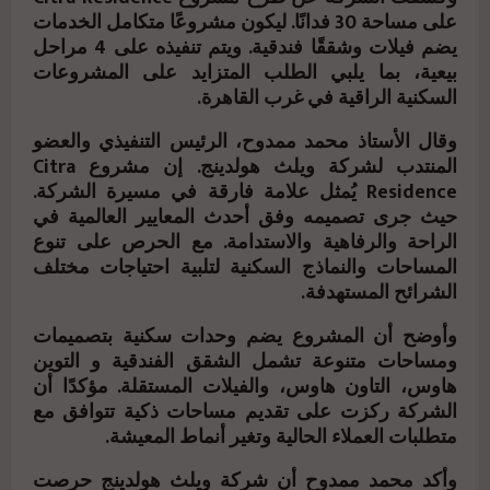
على مساحة 30 فدانًا. ليكون مشروعًا متكامل الخدمات
يضم فيلات وشققًا فندقية. ويتم تنفيذه على 4 مراحل
بيعية، بما يلبي الطلب المتزايد على المشروعات
السكنية الراقية في غرب القاهرة.
وقال الأستاذ محمد ممدوح، الرئيس التنفيذي والعضو
المنتدب لشركة ويلث هولدينج. إن مشروع Citra
Residence يُمثل علامة فارقة في مسيرة الشركة.
حيث جرى تصميمه وفق أحدث المعايير العالمية في
الراحة والرفاهية والاستدامة. مع الحرص على تنوع
المساحات والنماذج السكنية لتلبية احتياجات مختلف
الشرائح المستهدفة.
وأوضح أن المشروع يضم وحدات سكنية بتصميمات
ومساحات متنوعة تشمل الشقق الفندقية و التوين
هاوس، التاون هاوس، والفيلات المستقلة. مؤكدًا أن
الشركة ركزت على تقديم مساحات ذكية تتوافق مع
متطلبات العملاء الحالية وتغير أنماط المعيشة.
وأكد محمد ممدوح أن شركة ويلث هولدينج حرصت