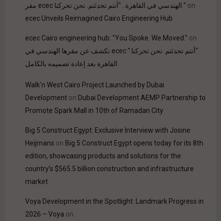
on
مقر ecec الهندسي في القاهرة.. "أنتم تحدثتم. نحن تحركنا."
ecec Unveils Reimagined Cairo Engineering Hub
ecec Cairo engineering hub: "You Spoke. We Moved."
on
“أنتم تحدثتم. نحن تحركنا.” ecec تكشف عن مقرها الهندسي في
القاهرة بعد إعادة تصميمه بالكامل
Walk'n West Cairo Project Launched by Dubai
Development
on
Dubai Development AEMP Partnership to
Promote Spark Mall in 10th of Ramadan City
Big 5 Construct Egypt: Exclusive Interview with Josine
Heijmans
on
Big 5 Construct Egypt opens today for its 8th
edition, showcasing products and solutions for the
country’s $565.5 billion construction and infrastructure
market
Voya Development in the Spotlight: Landmark Progress in
2026 – Voya
on