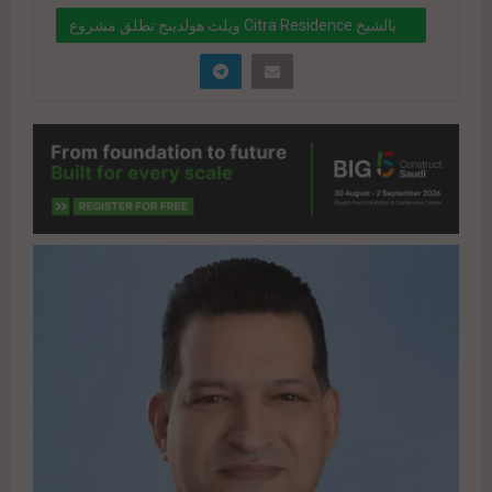
ويلث هولدينج تطلق مشروع Citra Residence بالشيخ
زايد الجديدة باستثمارات 10 مليارات جنيه
" data-link="https://realty-eg.net/citra-
residence/" href="#">