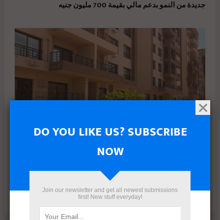
جديدة من النمو بدعم مالي بقيمة 700 مليون جنيه
DO YOU LIKE US? SUBSCRIBE
NOW
البنك الأهلي المصري وإدارة أمناء الاستثمار يتعاقدان مع رامتان
للتطوير العقاري لطرح وحدات جاهزة بالعاصمة الإدارية
Join our newsletter and get all newest submissions
first! New stuff everyday!