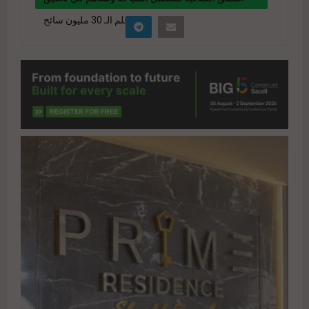
حلم الـ 30 مليون سائح
" data-link="https://realty-eg.net/hotel-
apartments-are-the-future-of-tourism-and-
contribute-to-realizing-the-dream-of-30-million-
tourists/" href="#">