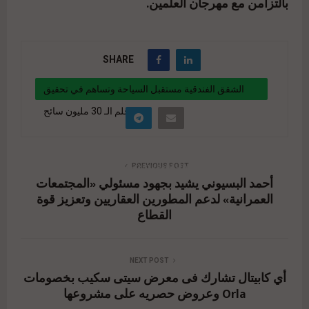
بالتزامن مع مهرجان العلمين.
SHARE
الشقق الفندقية مستقبل السياحة وتساهم في تحقيق
حلم الـ 30 مليون سائح
" data-link="https://realty-eg.net/hotel-
apartments-are-the-future-of-tourism-and-
PREVIOUS POST
أحمد البسيوني يشيد بجهود مسئولي «المجتمعات
contribute-to-realizing-the-dream-of-30-million-
العمرانية» لدعم المطورين العقاريين وتعزيز قوة
tourists/" href="#">
القطاع
NEXT POST
أي كابيتال تشارك فى معرض سيتى سكيب بخصومات
وعروض حصريه على مشروعها Orla