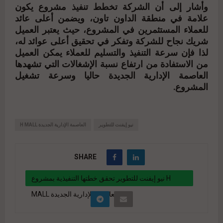
وأشار إلى أن الشركة تخطط تنفيذ مشروع يكون
علامة في منطقة الداون تاون، ويضمن أعلى عائد
للعملاء المستثمرين في المشروع، حيث يعتبر العميل
شريك نجاح للشركة وتفكر في تحقيق أعلى عوائد له،
لذا فإن سرعة التنفيذ والتسليم للعملاء يمكن العميل
من الاستفادة من ارتفاع نسبة الإشغالات التي تشهدها
العاصمة الإدارية الجديدة حاليا وسرعة تشغيل
المشروع.
نيو إيفنت للتطوير
H MALL العاصمة الإدارية الجديدة
SHARE
نيو إيفنت للتطوير تحقق خطتها التنفيذية بمشروع H
MALL بالعاصمة الإدارية الجديدة
" data-link="https://realty-eg.net/new-event-