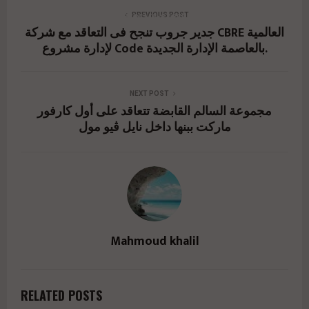
development-achieves-its-executive-plan-with-
PREVIOUS POST
جدير جروب تنجح فى التعاقد مع شركة CBRE العالمية
the-h-mall/" href="#">
لإدارة مشروع Code بالعاصمة الإدارة الجديدة.
NEXT POST
مجموعة السالم القابضة تتعاقد على أول كارفور
ماركت ببنها داخل نايل ڤيو مول
Mahmoud khalil
RELATED POSTS