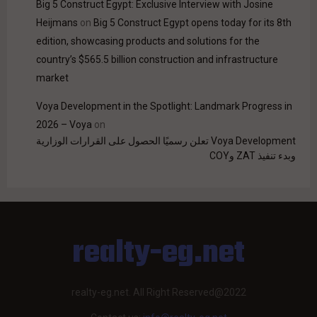
Big 5 Construct Egypt: Exclusive Interview with Josine
Heijmans
on
Big 5 Construct Egypt opens today for its 8th
edition, showcasing products and solutions for the
country’s $565.5 billion construction and infrastructure
market
Voya Development in the Spotlight: Landmark Progress in
2026 – Voya
on
Voya Development تعلن رسميًا الحصول على القرارات الوزارية
وبدء تنفيذ ZAT وCOY
realty-eg.net
realty-eg.net. All Right Reserved@2022