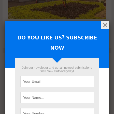
البنك الأهلي المصري وإدارة أمناء الاستثمار يتعاقدان مع رامتان
للتطوير العقاري لطرح وحدات جاهزة بالعاصمة الإدارية
DO YOU LIKE US? SUBSCRIBE
NOW
Archives
Join our newsletter and get all newest submissions
August 2026
first! New stuff everyday!
July 2026
June 2026
May 2026
April 2026
March 2026
February 2026