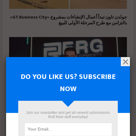
جولدن تاون تبدأ أعمال الإنشاءات بمشروع «GT Business City»
بالتزامن مع طرح المرحلة الأولى للبيع
DO YOU LIKE US? SUBSCRIBE
NOW
Join our newsletter and get all newest submissions
first! New stuff everyday!
بعد إعادة هيكلة شاملة.. ERG Developments تدشن مرحلة
جديدة من النمو بدعم مالي بقيمة 700 مليون جنيه