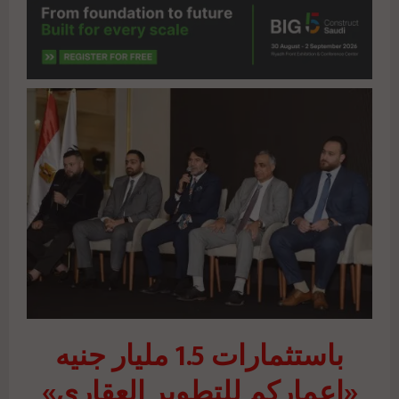
باستثمارات 1.5 مليار جنيه
«إعماركم للتطوير العقاري»