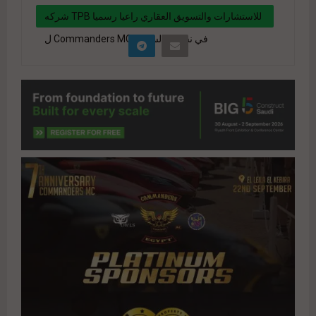
شركه TPB للاستشارات والتسويق العقاري راعيا رسميا
ل Commanders MC في نسخته السابعه
" data-link="https://realty-eg.net/tpb-
consultancy-and-real-estate-marketing-is-an-
official-sponsor-of-commanders-mc-in-its-
seventh-edition/" href="#">