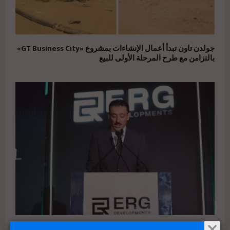
جولدن تاون تبدأ أعمال الإنشاءات بمشروع «GT Business City»
بالتزامن مع طرح المرحلة الأولى للبيع
بعد إعادة هيكلة شاملة.. ERG Developments تدشن مرحلة