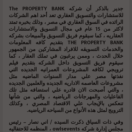
جدير بالذكر أن شركه The PROPERTY BANK
للاستشارات والتسويق العقاري تعد أحد اهم الشركات
الرائده في السوق العقاري في مصر ، وذلك بخبره تمتد
لاكثر من 15 عام في مجال التسويق والاستشارات
العقاريه ، كما سيقوم فريق التسويق والمبيعات بشركه
THE PROPERTY BANK بتقديم كافه المعلومات
والخدمات التسويقه للافراد المشاركين من الجمهور
خلال الحدث ، وممن يرغبون في تملك العقار ، كما
سيقوم فريق التسويق داخل الشركه بتقديم فيلم
ترويجي لكافه المشروعات العمرانيه الجديده التي
نفذتها مصر علي مدار السنوات الماضيه مثل
مشروعات العاصمه الاداريه الجديده والعلمين الجديده
، والتي أصبحت الان قادره علي استضافه مثل تلك
الفاعليات والمهرجانات الرياضيه ، والتي من شأنها
تنعكس بالإيجاب علي الاقتصاد المصري ، وكذلك
الترويج لمثل هذه الأنواع من السياحه الرياضيه.
وفي ذات السياق ذكرت السيده / اني نصار – رئيس
مجلس إدارة شركه owlsevents ، المنظمه للاحتفاليه