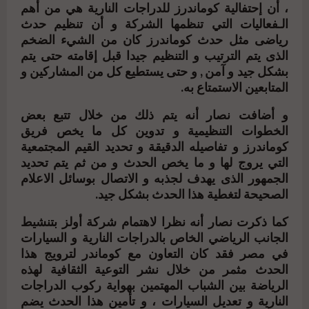
، أن إحتفالية كوماندرز للدراجات النارية هي من أهم
الـفعاليات التي تنظمها الشركة و أن تنظيم حدث
رياضى مثل حدث كوماندرز كان من الشيء الضخم
الذى يتم الترتيب و التنظيم جيدا قبل إقامته حتى يتم
بشكل جيد و آمن , و حتى يستطيع كل من المشاركين و
المتابعين الاستمتاع به.
و أضافت نصار أنه يتم ذلك من خلال تتبع بعض
الخطوات التنظيمية و تدوين كل ما يخص فريق
كوماندرز و تفاصيله الدقيقة و تحديد القيم المجتمعية
التي يروج لها و ما يخص الحدث و من ثم يتم تحديد
الجمهور الذى يهدف لجذبه و الاتصال بوسائل الاعلام
الصحيحة لتغطية هذا الحدث بشكل جيد.
كما ذكرت نصار أنه نظرا لاهتمام شركة أولز بتنشيط
الجانب الرياضي الخاص بالدراجات النارية و السيارات
في مصر فقد كان التعاون مع كوماندر لترويج هذا
الحدث مثمر من خلال نشر التوعية الثقافية لهذه
الرياضة بين الشباب المهتمين بهواية ركوب الدراجات
النارية و تعديل السيارات ، و تأمين هذا الحدث يضم