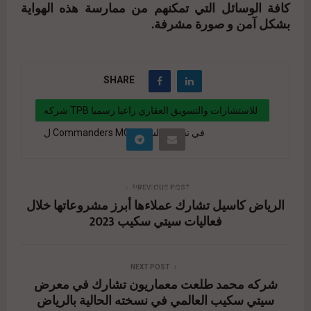
كافة الوسائل التي تمكنهم من ممارسة هذه الهواية
بشكل آمن و صورة مشرفة.
SHARE
شركه TPB للاستشارات والتسويق العقاري راعيا رسميا
ل Commanders MC في نسخته السابعه
" data-link="https://realty-eg.net/tpb-
consultancy-and-real-estate-marketing-is-an-
PREVIOUS POST
الرياض كاسيل تشارك عملاءها أبرز مشروعاتها خلال
official-sponsor-of-commanders-mc-in-its-
فعاليات سيتي سكيب 2023
seventh-edition/" href="#">
NEXT POST
شركه محمد طلعت معماريون تشارك في معرض
سيتي سكيب العالمي في نسخته الحالية بالرياض