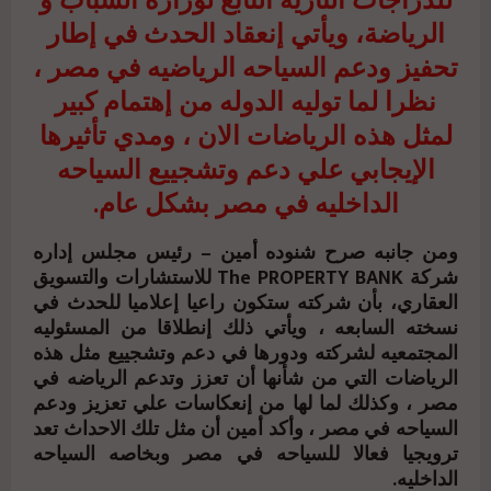
للدراجات النارية التابع لوزارة الشباب و
الرياضة، ويأتي إنعقاد الحدث في إطار
تحفيز ودعم السياحه الرياضيه في مصر ،
نظرا لما توليه الدوله من إهتمام كبير
لمثل هذه الرياضات الان ، ومدي تأثيرها
الإيجابي علي دعم وتشجييع السياحه
الداخليه في مصر بشكل عام.
ومن جانبه صرح شنوده أمين – رئيس مجلس إداره
شركة The PROPERTY BANK للاستشارات والتسويق
العقاري، بأن شركته ستكون راعيا إعلاميا للحدث في
نسخته السابعه ، ويأتي ذلك إنطلاقا من المسئوليه
المجتمعيه لشركته ودورها في دعم وتشجييع مثل هذه
الرياضات التي من شأنها أن تعزز وتدعم الرياضه في
مصر ، وكذلك لما لها من إنعكاسات علي تعزيز ودعم
السياحه في مصر ، وأكد أمين أن مثل تلك الاحداث تعد
ترويجيا فعالا للسياحه في مصر وبخاصه السياحه
الداخليه.