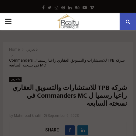
Facebook
Twitter
Instagram
Pinterest
Linkedin
Behance
Youtube
Vimeo
PRIMARY
MENU
بالعربي
Home
شركه TPB للاستشارات والتسويق العقاري راعيا رسميا ل Commanders
MC في نسخته السابعه
بالعربي
شركه TPB للاستشارات والتسويق العقاري
راعيا رسميا ل Commanders MC في
نسخته السابعه
by
Mahmoud khalil
September 6, 2023
SHARE