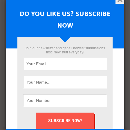
جديدة من النمو بدعم مالي بقيمة 700 مليون جنيه
DO YOU LIKE US? SUBSCRIBE
NOW
Join our newsletter and get all newest submissions
first! New stuff everyday!
البنك الأهلي المصري وإدارة أمناء الاستثمار يتعاقدان مع رامتان
للتطوير العقاري لطرح وحدات جاهزة بالعاصمة الإدارية