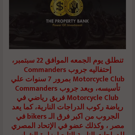
تنطلق يوم الجمعه الموافق 22 سبتمبر،
إحتفاليه جروب Commanders
Motorcycle Club بمرور 7 سنوات علي
تأسيسه، ويعد جروب Commanders
Motorcycle Club فريق رياضي في
رياضة ركوب الدراجات النارية، كما يعد
الجروب من اكبر فرق الـ bikers في
مصر ، وكذلك عضو في الإتحاد المصري